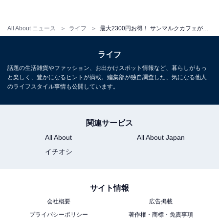
（持ち歩き時間：約1時間）
All About ニュース
ライフ
最大2300円お得！ サンマルクカフェが4種類の福袋を数量限定販売
オリジナルマグカップセット（最大2300円お得）
ライフ
話題の生活雑貨やファッション、お出かけスポット情報など、暮らしがもっ
と楽しく、豊かになるヒントが満載。編集部が独自調査した、気になる他人
のライフスタイル事情も公開しています。
関連サービス
All About
All About Japan
イチオシ
オリジナルマグカップセット
サイト情報
会社概要
広告掲載
プライバシーポリシー
著作権・商標・免責事項
「スペシャルチケット（ドリンクorデザート半額3品分