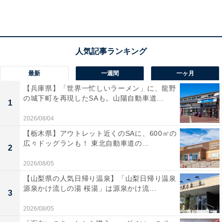
マルクカフェの人気商品「チョコクロ」が5個入った
「チョコクロBOX（5個入）」が入った福袋です。
最新
一週間
一ヶ月
【兵庫県】「世界一忙しいラーメン」に、龍野
の城下町を再現したSAも。山陽自動車道...
1
2026/08/04
【栃木県】アウトレット近くのSAに、600㎡の
広々ドッグランも！ 東北自動車道の...
2
2026/08/05
【山梨県の人気日帰り温泉】「山梨日帰り温泉
源泉かけ流しの湯 桜湯」は源泉かけ流...
3
2026/08/05
オリジナルゆず茶セット（最大1980円お得）