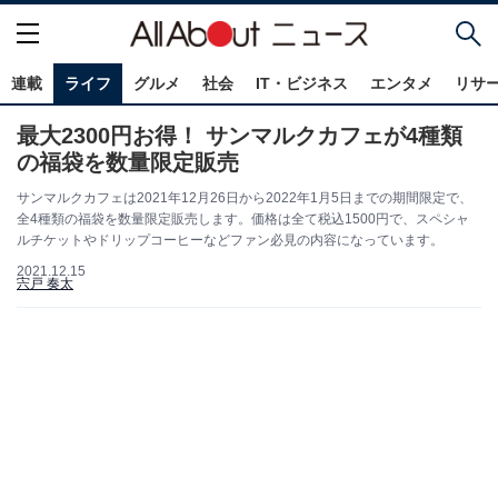
連載
ライフ
グルメ
社会
IT・ビジネス
エンタメ
リサ
最大2300円お得！ サンマルクカフェが4種類
の福袋を数量限定販売
サンマルクカフェは2021年12月26日から2022年1月5日までの期間限定で、
全4種類の福袋を数量限定販売します。価格は全て税込1500円で、スペシャ
ルチケットやドリップコーヒーなどファン必見の内容になっています。
2021.12.15
宍戸 奏太