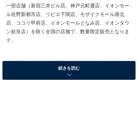
一部店舗（新宿三井ビル店、神戸元町通店、イオンモー
ル佐野新都市店、リピエ下関店、モザイクモール港北
店、ココリ甲府店、イオンモールとなみ店、イオンタウ
ン姶良店）を除く全国の店舗で、数量限定販売となりま
す。
全4種類の福袋は各1500円（税込）で、全てに全国のサ
続きを読む
ンマルクカフェで利用できるスペシャルチケット（ドリ
ンクorデザート半額3品分+チョコクロorプレミアムチョ
コクロ無料2品分）とオリジナルドリップコーヒー1箱
（5袋入）が入っています。
※スペシャルチケットの有効期限は2022年3月31日まで
※店舗により品ぞろえ、数量などが異なります