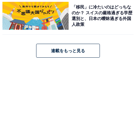
「移民」に冷たいのはどっちな
のか？ スイスの厳格過ぎる学歴
選別と、日本の曖昧過ぎる外国
人政策
連載をもっと見る
チョコクロキットセット
「スペシャルチケット（ドリンクorデザート半額3品分
+チョコクロorプレミアムチョコクロ無料2品分）」と
「オリジナルドリップコーヒー1箱（5袋入）」に、「チ
ョコクロキット（6個分）」が入っています。
※一部店舗のみの販売となります
※冷凍商品のため、持ち運びに保冷剤が付いてきます