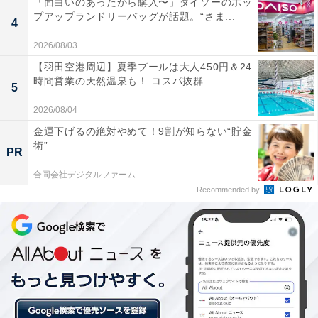
「面白いのあったから購入〜」ダイソーのポッ
プアップランドリーバッグが話題。“さま...
4
2026/08/03
【羽田空港周辺】夏季プールは大人450円＆24
時間営業の天然温泉も！ コスパ抜群...
5
2026/08/04
金運下げるの絶対やめて！9割が知らない“貯金
術”
PR
合同会社デジタルファーム
Recommended by
オリジナルゆず茶セット
「スペシャルチケット（ドリンクorデザート半額3品分
+チョコクロorプレミアムチョコクロ無料2品分）」と
「オリジナルドリップコーヒー1箱（5袋入）」に、「ゆ
ず茶（瓶）580g」が入ったセットです。