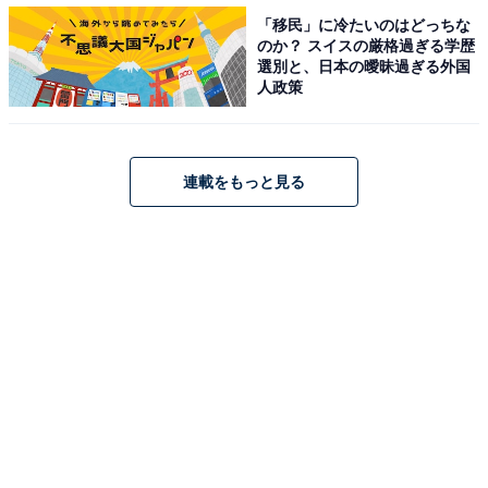
「移民」に冷たいのはどっちな
Bose Frames Rondo オーディオサングラス（出典：Amazon）
のか？ スイスの厳格過ぎる学歴
選別と、日本の曖昧過ぎる外国
人政策
＞Amazonのページで見る
連載をもっと見る
最大1万ポイント還元のキャンペーンも！ エント
リーは忘れずに
Amazonブラックフライデーでは、Amazonのセールでは
おなじみの「ポイントアップキャンペーン」も開催され
ます。特設サイトからエントリー後、Amazonで期間中
にトータル1万円以上買い物をすると最大1万ポイントが
還元されますのでエントリーをお忘れなく！