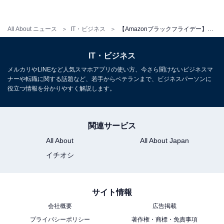
・
エントリーはこちら
All About ニュース
IT・ビジネス
【Amazonブラックフライデー】BOSE製品が最大23％OFF！ 睡眠用イヤープラグなどおすすめ3選
※情報は記事執筆時点のものとなります。価格は購入前
にAmazon上でご確認ください。また、数量限定の商品
IT・ビジネス
もあるため、売り切れの場合もあります
メルカリやLINEなど人気スマホアプリの使い方、今さら聞けないビジネスマ
ナーや転職に関する話題など、若手からベテランまで、ビジネスパーソンに
役立つ情報を分かりやすく解説します。
【おすすめ記事】
・
関連サービス
【Amazonブラックフライデー】いま売れている人気商
All About
All About Japan
品はコレ！ 58％OFFの激安商品など、なくなる前に要チ
イチオシ
ェック
・
【Amazonブラックフライデー】ワイヤレスイヤフォン
サイト情報
おすすめ3選！ 注目の新商品などが最大8000円OFFで出
会社概要
広告掲載
品中
プライバシーポリシー
著作権・商標・免責事項