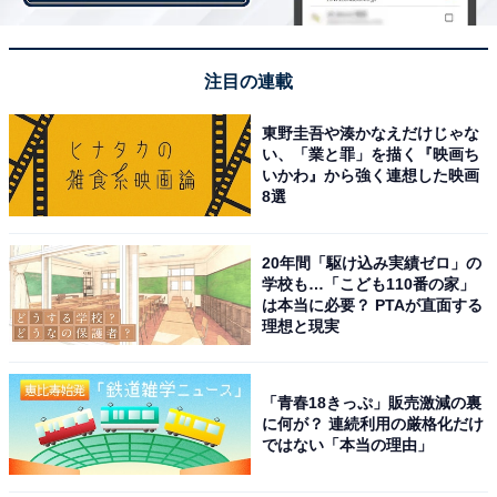
注目の連載
東野圭吾や湊かなえだけじゃな
い、「業と罪」を描く『映画ち
いかわ』から強く連想した映画
8選
【2万3100円】Bose Frames Rondo オーディオ
20年間「駆け込み実績ゼロ」の
サングラス
学校も…「こども110番の家」
は本当に必要？ PTAが直面する
理想と現実
「青春18きっぷ」販売激減の裏
に何が？ 連続利用の厳格化だけ
ではない「本当の理由」