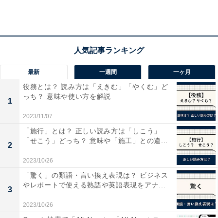
【2万9000円】BOSE HOME SPEAKER 300 スマ
ートスピーカー
最新
一週間
一ヶ月
役務とは？ 読み方は「えきむ」「やくむ」ど
っち？ 意味や使い方を解説
1
2023/11/07
「施行」とは？ 正しい読み方は「しこう」
「せこう」どっち？ 意味や「施工」との違...
2
2023/10/26
「驚く」の類語・言い換え表現は？ ビジネス
やレポートで使える熟語や英語表現をアナ...
3
2023/10/26