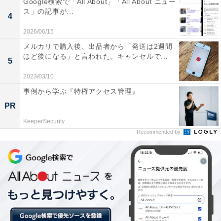
Google検索で「All About」「All About ニュー
ス」の記事が...
4
2026/06/15
メルカリで購入後、出品者から「発送は2週間
ほど後になる」と言われた。キャンセルで...
5
2023/03/10
BOSE HOME SPEAKER 300 スマートスピーカー（出典：Amazon）
事例から学ぶ『特権アクセス管理』
PR
＞Amazonのページで見る
KeeperSecurity
Recommended by