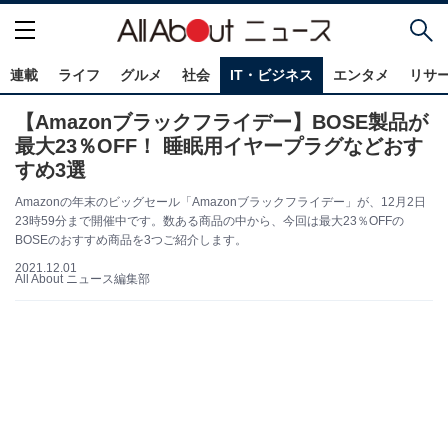
連載
ライフ
グルメ
社会
IT・ビジネス
エンタメ
リサ
【Amazonブラックフライデー】BOSE製品が
最大23％OFF！ 睡眠用イヤープラグなどおす
すめ3選
Amazonの年末のビッグセール「Amazonブラックフライデー」が、12月2日
23時59分まで開催中です。数ある商品の中から、今回は最大23％OFFの
BOSEのおすすめ商品を3つご紹介します。
2021.12.01
All About ニュース編集部