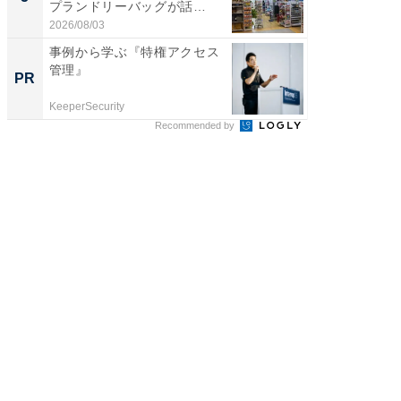
プランドリーバッグが話
リーバ
題。“さま...
わ...
2026/08/03
2026/08/0
事例から学ぶ『特権アクセス
森永乳
管理』
「太り
PR
PR
のカギ
KeeperSecurity
森永乳業
Recommended by