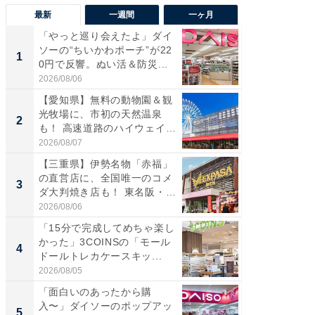
最新
一週間
一ヶ月
「やっと巡り会えたよ」ダイ
【兵庫
ソーの“ちいかわポーチ”が22
ーメン
1
1
0円で反響。ぬい活＆防災...
再現した
道...
2026/08/06
2026/08/0
【愛知県】無料の動物園＆観
【三重
光牧場に、市初の天然温泉
の直営
2
2
も！ 高速道路のハイウェイオ
ダ大判焼
ア...
伊...
2026/08/07
2026/08/0
【三重県】伊勢名物「赤福」
【千葉県
の直営店に、全国唯一のコメ
級マー
3
3
ダ大判焼き店も！ 東名阪・
ノベし
伊...
ー...
2026/08/06
2026/08/0
「15分で完成してめちゃ楽し
立山連
かった」3COINSの「モール
風呂に、
4
4
ドールトレカケースキッ...
層水風
帰...
2026/08/05
2026/08/0
「面白いのあったから購
「これ
入〜」ダイソーのポップアッ
ダイソ
5
5