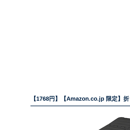
【1768円】【Amazon.co.jp 限