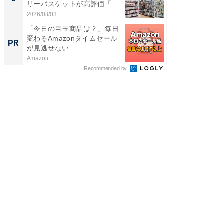
リーバスケットが高評価「使
賀ゆめ
わ...
お...
2026/08/03
2026/08/0
「今日の目玉商品は？」毎日
管理職に
変わるAmazonタイムセール
最低限や
PR
PR
が見逃せない
と、NG
Amazon
ビズヒン
Recommended by