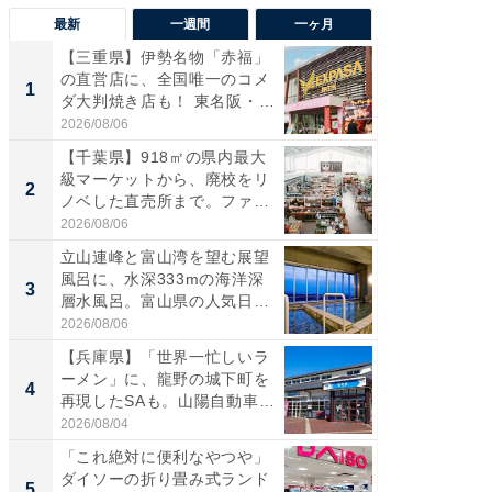
最新
一週間
一ヶ月
【三重県】伊勢名物「赤福」
【兵庫
の直営店に、全国唯一のコメ
ーメン
1
1
ダ大判焼き店も！ 東名阪・
再現した
伊...
道...
2026/08/06
2026/08/0
【千葉県】918㎡の県内最大
【三重
級マーケットから、廃校をリ
「鈴鹿天
2
2
ノベした直売所まで。ファ
は100
ー...
2026/08/06
2026/08/0
立山連峰と富山湾を望む展望
「ミニオ
風呂に、水深333mの海洋深
ッグ！ 
3
3
層水風呂。富山県の人気日
ど、夏限
帰...
2026/08/06
2026/08/0
【兵庫県】「世界一忙しいラ
【埼玉
ーメン」に、龍野の城下町を
「行田天
4
4
再現したSAも。山陽自動車
は和の
道...
が...
2026/08/04
2026/08/0
「これ絶対に便利なやつや」
【石川
ダイソーの折り畳み式ランド
湯】「天
5
5