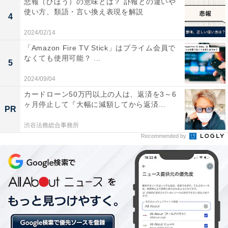
悲報（ひほう）の意味とは？ 訃報との違いや
使い方、類語・言い換え表現を解説
4
2024/02/14
「Amazon Fire TV Stick」はプライム会員で
なくても使用可能？ ...
5
2024/09/04
カードローン50万円以上の人は、返済を3～6
ヶ月停止して『大幅に減額してから返済...
PR
2. Amazonが販売・発送する商品だけを表示する
渋谷法務総合事務所
「AmazonSeller Filter」
Recommended by
「AmazonSeller Filter」は、Amazon公式サイト
（amazon.co.jp）の商品検索結果を「Amazonが販売・
発送する商品」に絞って表示してくれるGoogle Chrome
の機能拡張です。