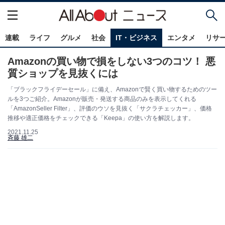
連載
ライフ
グルメ
社会
IT・ビジネス
エンタメ
リサ
Amazonの買い物で損をしない3つのコツ！ 悪
質ショップを見抜くには
「ブラックフライデーセール」に備え、Amazonで賢く買い物するためのツー
ルを3つご紹介。Amazonが販売・発送する商品のみを表示してくれる
「AmazonSeller Filter」、評価のウソを見抜く「サクラチェッカー」、価格
推移や適正価格をチェックできる「Keepa」の使い方を解説します。
2021.11.25
斉藤 雄二