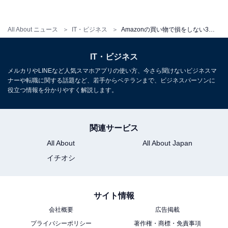
All About ニュース
IT・ビジネス
Amazonの買い物で損をしない3つのコツ！ 悪質ショップを見抜くには
IT・ビジネス
メルカリやLINEなど人気スマホアプリの使い方、今さら聞けないビジネスマ
ナーや転職に関する話題など、若手からベテランまで、ビジネスパーソンに
役立つ情報を分かりやすく解説します。
関連サービス
All About
All About Japan
イチオシ
価格推移や適正価格を確認（Keepa.com）
サイト情報
欲しい商品名を入力し、検索結果からお目当ての商品を
選びます。詳細ページからは、1日〜3カ月の価格推移や
会社概要
広告掲載
プライバシーポリシー
著作権・商標・免責事項
新品、中古、Amazonの価格などが一覧で確認できま