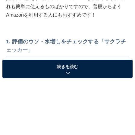
れも簡単に使えるものばかりですので、普段からよく
Amazonを利用する人にもおすすめです！
1. 評価のウソ・水増しをチェックする「サクラチ
ェッカー」
「サクラチェッカー」は、Amazonで高評価水増しやウ
続きを読む
ソの評価コメントで印象よく見せようとしている商品を
チェックできるツールです。使い方は、Webブラウザで
「サクラチェッカー」と検索してサクラチェッカーサイ
トにアクセス。トップページにある検索バーにAmazon
で調べたい商品のURLを入力して「Go」をクリックする
だけ。