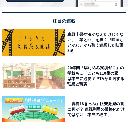
Amazonは、同じ商品でもさまざまな販売業者が取り扱
っており、価格だけを見て選んでしまうと、商品到着ま
注目の連載
でに時間がかかったり、最悪の場合、粗悪なコピー商品
を買わされてしまったりといった事例があとを絶ちませ
東野圭吾や湊かなえだけじゃな
い、「業と罪」を描く『映画ち
ん。
いかわ』から強く連想した映画
8選
心配な人は、検索結果を「Amazonが販売・発送する商
20年間「駆け込み実績ゼロ」の
品」に限定して買い物しましょう。
学校も…「こども110番の家」
は本当に必要？ PTAが直面する
理想と現実
「青春18きっぷ」販売激減の裏
に何が？ 連続利用の厳格化だけ
ではない「本当の理由」