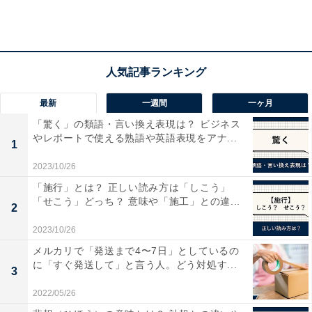
最新
一週間
一ヶ月
複数の観点から安全性を総合的に判断（sakura-checker.jp）
「驚く」の類語・言い換え表現は？ ビジネス
やレポートで使える熟語や英語表現をアナ...
1
サクラ度のほかに、各項目ごとの安全性や価格推移、ほ
2023/10/26
かのショッピングサイト価格やAmazon内での平均価格
「施行」とは？ 正しい読み方は「しこう」
との比較などを総合した指標を表示してくれます。
「せこう」どっち？ 意味や「施工」との違...
2
2023/10/26
メルカリで「発送まで4〜7日」としているの
に「すぐ発送して」と言う人。どう対処す...
3
2022/05/26