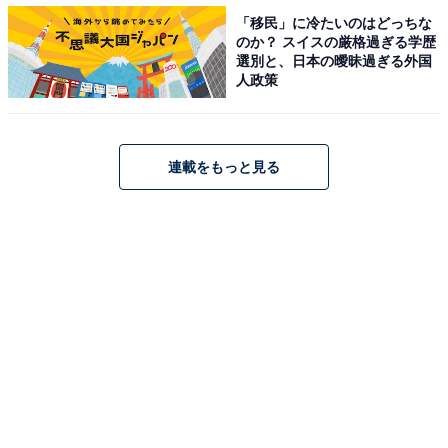
「移民」に冷たいのはどっちな
のか？ スイスの厳格過ぎる学歴
選別と、日本の曖昧過ぎる外国
人政策
連載をもっと見る
3. 欲しい商品の適正価格と価格推移を確認
「Keepa」
「Keepa」は、Amazonで販売されている商品の「適正
価格」や「価格推移」を確認できるサービスです。公式
サイト「Keepa.com」のほか、Google Chromeの機能拡
張やiOS／Androidアプリも配信されています。