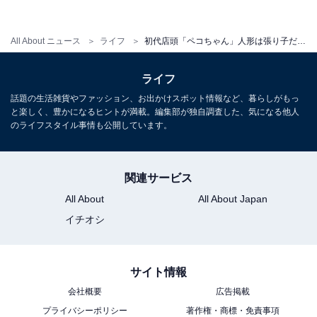
All About ニュース
ライフ
初代店頭「ペコちゃん」人形は張り子だった！ 不二家創業の地・横浜で「ペコちゃん」誕生の秘密に迫る
1955年前後の首ふりペコちゃんも展示
ライフ
話題の生活雑貨やファッション、お出かけスポット情報など、暮らしがもっ
と楽しく、豊かになるヒントが満載。編集部が独自調査した、気になる他人
のライフスタイル事情も公開しています。
関連サービス
All About
All About Japan
イチオシ
サイト情報
会社概要
広告掲載
プライバシーポリシー
著作権・商標・免責事項