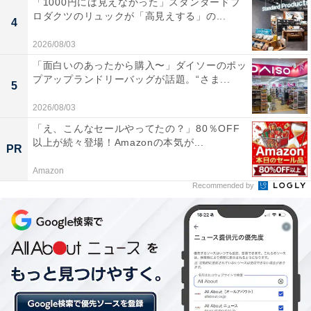
「1000円には見えなかった」スタンダードプ
ロダクツのリュックが「高見えする」の...
4
2026/08/03
「面白いのあったから購入〜」ダイソーのポッ
プアップランドリーバッグが話題。“さま...
5
2026/08/03
「え、こんなセールやってたの？」80％OFF
以上が続々登場！Amazonの本気が...
PR
Amazon
Recommended by
初代店頭ペコちゃん人形は張り子だった！