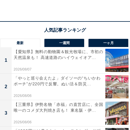
横浜元町に創業した不二家の歴史と当時の横浜の街並みがわかる展示コーナ
ー
最新
一週間
一ヶ月
【愛知県】無料の動物園＆観光牧場に、市初の
不二家のキャラクター・ペコちゃんは、1950年に誕生。
天然温泉も！ 高速道路のハイウェイオア...
1
ペコちゃんをパッケージにデザインした「ミルキー」は
2026/08/07
その翌年に発売されました。
「やっと巡り会えたよ」ダイソーの“ちいかわ
ポーチ”が220円で反響。ぬい活＆防災...
2
同展では、不二家の歴史と横浜とのつながり、ペコちゃ
2026/08/06
んにまつわるグッズや資料などが勢ぞろいします。
【三重県】伊勢名物「赤福」の直営店に、全国
唯一のコメダ大判焼き店も！ 東名阪・伊...
3
2026/08/06