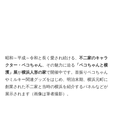
昭和～平成～令和と長く愛され続ける、
不二家のキャラ
クター・ペコちゃん
。その魅力に迫る
「ペコちゃんと横
濱」展
が
横浜人形の家
で開催中です。首振りペコちゃん
やミルキー関連グッズをはじめ、明治末期、横浜元町に
創業された不二家と当時の横浜を紹介するパネルなどが
展示されます（画像は筆者撮影）。