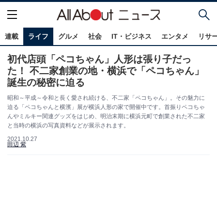
連載
ライフ
グルメ
社会
IT・ビジネス
エンタメ
リサ
初代店頭「ペコちゃん」人形は張り子だっ
た！ 不二家創業の地・横浜で「ペコちゃん」
誕生の秘密に迫る
昭和～平成～令和と長く愛され続ける、不二家「ペコちゃん」。その魅力に
迫る「ペコちゃんと横濱」展が横浜人形の家で開催中です。首振りペコちゃ
んやミルキー関連グッズをはじめ、明治末期に横浜元町で創業された不二家
と当時の横浜の写真資料などが展示されます。
2021.10.27
田辺 紫