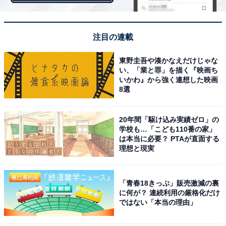
注目の連載
東野圭吾や湊かなえだけじゃな
い、「業と罪」を描く『映画ち
いかわ』から強く連想した映画
8選
20年間「駆け込み実績ゼロ」の
初代ペコちゃん店頭用人形（ペコちゃんの水兵さん復刻版）
学校も…「こども110番の家」
は本当に必要？ PTAが直面する
理想と現実
ペコちゃんの歴史を紹介するコーナーでは、衝撃の事実
が発覚。初代ペコちゃん人形は、紙の張り子で現在のペ
「青春18きっぷ」販売激減の裏
コちゃんとはまったく顔が違うのです！ が、ぺろりと舌
に何が？ 連続利用の厳格化だけ
を出したその表情は現代に続くペコちゃんに通じていま
ではない「本当の理由」
す。水兵さんのファッションに身を包んだ張り子のペコ