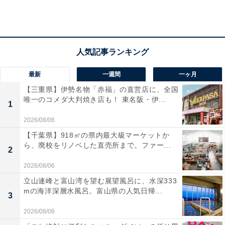
のおかげで離れていても安心できた（30代／0歳児のマ
マ）」「子どもが寝ている間に色々としたくても、なか
なか離れられなかったので、途中で購入しました（40代
／2歳児のママ）」「寝かした後に寝返り等していない
かを別室で確認出来て安心だった（30代／0歳児のマ
最新
一週間
一ヶ月
マ）」などのコメントが見られました。
【三重県】伊勢名物「赤福」の直営店に、全国
唯一のコメダ大判焼き店も！ 東名阪・伊...
1
2026/08/06
【千葉県】918㎡の県内最大級マーケットか
ら、廃校をリノベした直売所まで。ファー...
2
2026/08/06
立山連峰と富山湾を望む展望風呂に、水深333
mの海洋深層水風呂。富山県の人気日帰...
3
2026/08/06