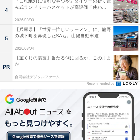
「これ絶対に便利なやつや」ダイソーの折り畳
み式ランドリーバスケットが高評価「使わ...
4
2026/08/03
【兵庫県】「世界一忙しいラーメン」に、龍野
第2位：「鼻水吸引機」（25.0％）
の城下町を再現したSAも。山陽自動車道...
5
2026/08/04
第2位は、鼻をかめない赤ちゃんの鼻風邪防止アイテム
【宝くじの裏技】当たる側に回るか、このまま
「鼻水吸引機」。今回調査対象のママのほとんどが、手
か
PR
動式ではなく自動式の鼻水吸引機を利用していました。
合同会社デジタルファーム
Recommended by
回答者からは、「よく風邪をひく子だったので、鼻水を
吸い取ってあげると中耳炎になる可能性が低くなるとか
かりつけ医の助言で購入を決めました（30代／3歳児の
ママ）」「手動だと時間もかかり母子ともにストレスが
あるが、自動だと嫌がりはするもののすぐ終わるので新
生時期から購入しておけば良かった（30代／1歳児のマ