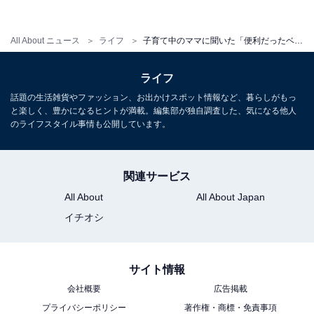
・
トイトレ・うんちの壁！トイレトレーニングでうんちだ
All About ニュース
ライフ
子育て中のママに聞いた「便利だったベビーグッズ」！ 2位「鼻水吸引機」、1位は？
けできない子へ
・
ライフ
揺さぶられっ子症候群とは…注意すべき症状や気を付け
話題の生活雑貨やファッション、お出かけスポット情報など、暮らしがもっ
るべきこと
と楽しく、豊かになるヒントが満載。編集部が独自調査した、気になる他人
のライフスタイル事情も公開しています。
【関連リンク】
・
プレスリリース
関連サービス
All About
All About Japan
イチオシ
サイト情報
会社概要
広告掲載
プライバシーポリシー
著作権・商標・免責事項