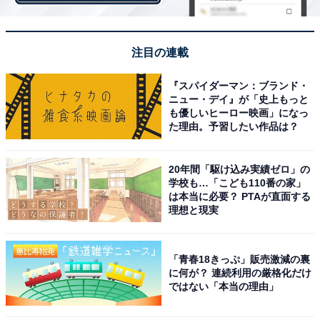
マ）」などのコメントが寄せられました。
注目の連載
第1位：「抱っこ紐」（37.5％）
『スパイダーマン：ブランド・
ニュー・デイ』が「史上もっと
1位は「抱っこ紐」でした。病院での検診や買い物な
も優しいヒーロー映画」になっ
ど、赤ちゃんを連れての外出時だけでなく、家事をする
た理由。予習したい作品は？
ときや、寝かしつけに使っているママも多い抱っこ紐。
20年間「駆け込み実績ゼロ」の
回答者からは、「寝かせるとき、家事をするときやお出
学校も…「こども110番の家」
は本当に必要？ PTAが直面する
かけするときなど、家の内外に関わらず必要不可欠なも
理想と現実
のだった（30代／1歳児のママ）」「ベビーカーは泣い
て乗らないこともあるけど、抱っこ紐は絶対に泣かない
「青春18きっぷ」販売激減の裏
し寝てくれる（20代／0歳児のママ）」「素早く安全
に何が？ 連続利用の厳格化だけ
に、どこへでも子どもを連れて行ける（30代／1歳児の
ではない「本当の理由」
ママ）」などのコメントが集まりました。