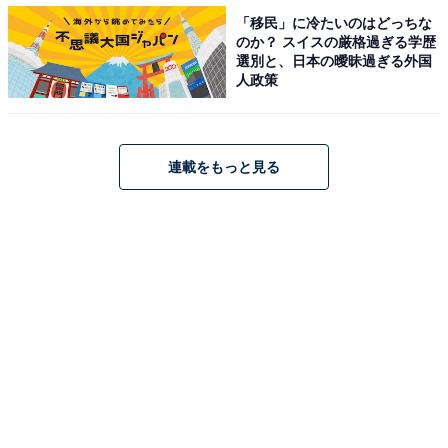
「移民」に冷たいのはどっちな
また「おんぶもできる抱っこ紐で低月齢の時は抱っこ、
のか？ スイスの厳格過ぎる学歴
4カ月になってからは家事中など毎日おんぶをしていて
選別と、日本の曖昧過ぎる外国
人政策
とても助かった。2人目には必須アイテムでした！ （30
代／1歳児のママ）」「2人目育児では必ず必要（30代／
0歳児のママ）」など、ママ自身も動き回ることが多
連載をもっと見る
い、2人目育児には欠かせないというコメントも見られ
ました。
【おすすめ記事】
・
子育て中のママに聞いた「使わなかったベビーグッ
ズ」！ 2位「搾乳機」、1位は？
・
泣き止まない赤ちゃんの放置・無視は禁物！泣く赤ちゃ
んへの対処法