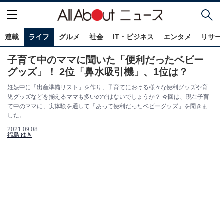
連載
ライフ
グルメ
社会
IT・ビジネス
エンタメ
リサ
子育て中のママに聞いた「便利だったベビー
グッズ」！ 2位「鼻水吸引機」、1位は？
妊娠中に「出産準備リスト」を作り、子育てにおける様々な便利グッズや育
児グッズなどを揃えるママも多いのではないでしょうか？ 今回は、現在子育
て中のママに、実体験を通して「あって便利だったベビーグッズ」を聞きま
した。
2021.09.08
福島 ゆき