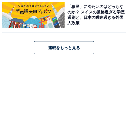
なお、ご両親やご自身の介護について未定であること、
「移民」に冷たいのはどっちな
フリーランスになった場合の収入や経費の予測が立って
のか？ スイスの厳格過ぎる学歴
選別と、日本の曖昧過ぎる外国
いないため、今回のシミュレーションでは次のように仮
人政策
定しました。
連載をもっと見る
ご両親の介護費用の負担はない
自身の介護費用については85歳以降月額7万8000円
※出典：（公益財団法人）生命保険文化センター「生命
保険に関する全国実態調査」／平成30年度