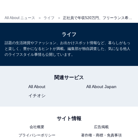
All About ニュース
ライフ
正社員で年収520万円、フリーランス希望のエンジニア。独立しても月収50万円あれば生活できる？
ライフ
話題の生活雑貨やファッション、お出かけスポット情報など、暮らしがもっ
と楽しく、豊かになるヒントが満載。編集部が独自調査した、気になる他人
のライフスタイル事情も公開しています。
正社員で過ごした場合のシミュレーション
関連サービス
All About
All About Japan
まず、こちらが60歳の定年退職まで正社員を続けた場合
イチオシ
のシミュレーションです。
サイト情報
会社概要
広告掲載
プライバシーポリシー
著作権・商標・免責事項