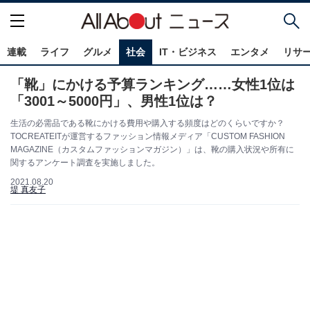
連載
ライフ
グルメ
社会
IT・ビジネス
エンタメ
リサ
「靴」にかける予算ランキング……女性1位は
「3001～5000円」、男性1位は？
生活の必需品である靴にかける費用や購入する頻度はどのくらいですか？
TOCREATEITが運営するファッション情報メディア「CUSTOM FASHION
MAGAZINE（カスタムファッションマガジン）」は、靴の購入状況や所有に
関するアンケート調査を実施しました。
2021.08.20
堤 真友子