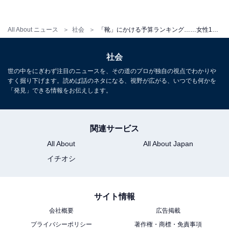
All About ニュース
社会
「靴」にかける予算ランキング……女性1位は「3001～5000円」、男性1位は？
社会
世の中をにぎわず注目のニュースを、その道のプロが独自の視点でわかりや
すく掘り下げます。読めば話のネタになる、視野が広がる、いつでも何かを
「発見」できる情報をお伝えします。
関連サービス
All About
All About Japan
持っている靴の種類
イチオシ
所有している靴についても聞きました。持っている靴の
サイト情報
数をリサーチすると、1位は「4～5足」（32.6%）に。男
会社概要
広告掲載
女別のランキングでは、女性は「6～9足」（37.5％）、
プライバシーポリシー
著作権・商標・免責事項