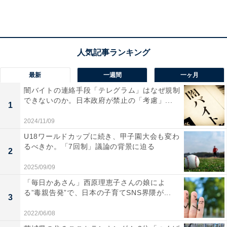
最新
一週間
一ヶ月
闇バイトの連絡手段「テレグラム」はなぜ規制
できないのか。日本政府が禁止の「考慮」...
1
2024/11/09
U18ワールドカップに続き、甲子園大会も変わ
るべきか。「7回制」議論の背景に迫る
2
1年間で靴を購入する頻度……男女共に「1足」が
2025/09/09
最多
「毎日かあさん」西原理恵子さんの娘によ
る”毒親告発”で、日本の子育てSNS界隈が...
3
2022/06/08