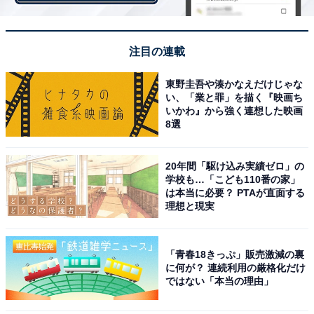
性の中には「6足以上」購入するという人もおり、女性
の方が靴の購入頻度が高いといえます。
注目の連載
また靴を購入する手段は「店舗かネットか」という質問
東野圭吾や湊かなえだけじゃな
に対して、8割近くの人が「店舗」と回答。やはり実物
い、「業と罪」を描く『映画ち
いかわ』から強く連想した映画
を見たり、試着をしたりする方が安心感は大きいですよ
8選
ね。足のサイズや形を計測できるアプリもあるので、ネ
ットで買う人も増えてきているようです。
20年間「駆け込み実績ゼロ」の
学校も…「こども110番の家」
最後に靴を購入する際のポイントをご紹介。男女共に最
は本当に必要？ PTAが直面する
理想と現実
も多かった回答は「履き心地・フィット感」となりまし
たが、続く結果を見てみると女性は「色・形などのデザ
イン」、男性は「値段」を重視していることがわかりま
「青春18きっぷ」販売激減の裏
に何が？ 連続利用の厳格化だけ
した。
ではない「本当の理由」