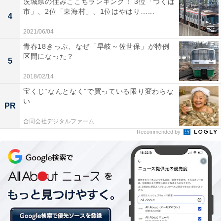
茨城県の住みここちランキング！ 3位「つくば
市」、2位「東海村」、1位はやはり…...
4
2021/06/04
青春18きっぷ、なぜ「早岐～佐世保」が特例
区間になった？
5
2018/02/14
宝くじ“なんとなく”で買っている限り変わらな
い
PR
合同会社デジタルファーム
Recommended by
靴を購入する頻度
1年間にどのくらい靴を買うか聞いてみると、半数以上
の人が「1足」（54.6％）と回答しました。男女共に2位
は「2足」となりましたが、3位を見ると女性が「3足」
（10.4％）、男性が「0足」（8.0％）という結果に。女