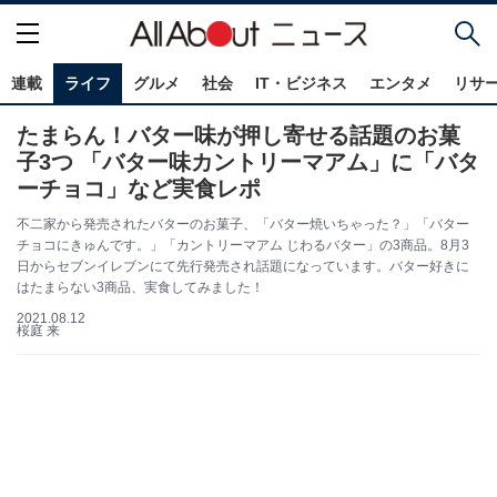
連載
ライフ
グルメ
社会
IT・ビジネス
エンタメ
リサ
たまらん！バター味が押し寄せる話題のお菓
子3つ 「バター味カントリーマアム」に「バタ
ーチョコ」など実食レポ
不二家から発売されたバターのお菓子、「バター焼いちゃった？」「バター
チョコにきゅんです。」「カントリーマアム じわるバター」の3商品。8月3
日からセブンイレブンにて先行発売され話題になっています。バター好きに
はたまらない3商品、実食してみました！
2021.08.12
桜庭 来