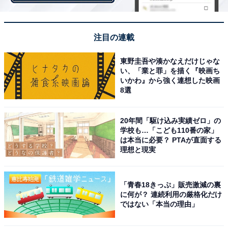
注目の連載
2. 開けた瞬間バターの香り！「カントリーマアム
東野圭吾や湊かなえだけじゃな
じわるバター」
い、「業と罪」を描く『映画ち
いかわ』から強く連想した映画
8選
20年間「駆け込み実績ゼロ」の
学校も…「こども110番の家」
は本当に必要？ PTAが直面する
理想と現実
「青春18きっぷ」販売激減の裏
に何が？ 連続利用の厳格化だけ
ではない「本当の理由」