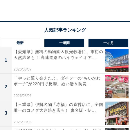
装で見た目から”きゅんです”。
最新
一週間
一ヶ月
【愛知県】無料の動物園＆観光牧場に、市初の
天然温泉も！ 高速道路のハイウェイオア...
1
2026/08/07
「やっと巡り会えたよ」ダイソーの“ちいかわ
ポーチ”が220円で反響。ぬい活＆防災...
2
2026/08/06
【三重県】伊勢名物「赤福」の直営店に、全国
唯一のコメダ大判焼き店も！ 東名阪・伊...
3
パッケージがかわいい
2026/08/06