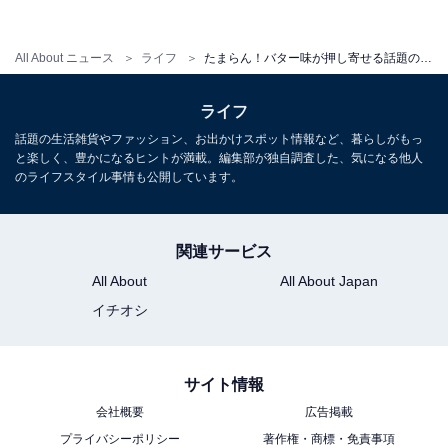
All About ニュース
ライフ
たまらん！バター味が押し寄せる話題のお菓子3つ 「バター味カントリーマアム」に「バターチョコ」など実食レポ
カントリーマアムなのに四角い…？
ライフ
話題の生活雑貨やファッション、お出かけスポット情報など、暮らしがもっ
個包装を開けた瞬間バターの香りがぷんぷんです！ 小さ
と楽しく、豊かになるヒントが満載。編集部が独自調査した、気になる他人
めですがずっしりしっとりしています。
のライフスタイル事情も公開しています。
味は、パイ饅頭のしっとりパイ生地をイメージしていた
関連サービス
だいて、そのしっとりパイ生地の中身に、またしっとり
All About
All About Japan
パイ生地が包まれている、といった感じ。少しベイクド
イチオシ
チーズケーキっぽさも感じます。口の中の水分が少し持
っていかれる生地で、小さいながら1つで満足感があり
ます。
サイト情報
会社概要
広告掲載
見た目は四角くて「カントリーマアム感が薄め…？」と
プライバシーポリシー
著作権・商標・免責事項