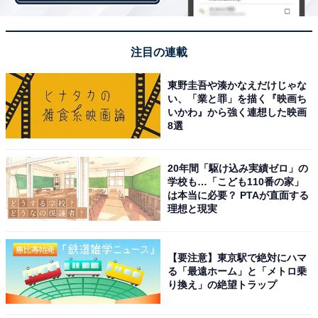
に人気の商品です。
注目の連載
――ローソンから発売される新しい商品は？
東野圭吾や湊かなえだけじゃな
い、「業と罪」を描く『映画ち
「ブラン入りサンド チキン＆ブロッコリーサラダ」
いかわ』から強く連想した映画
298円（税込）
8選
20年間「駆け込み実績ゼロ」の
学校も…「こども110番の家」
は本当に必要？ PTAが直面する
理想と現実
【要注意】東京駅で絶対にハマ
る「最遠ホーム」と「メトロ乗
り換え」の絶望トラップ