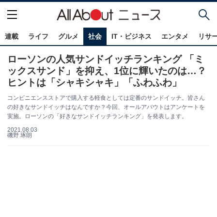
連載
ライフ
グルメ
社会
IT・ビジネス
エンタメ
リサ
ローソンの人気サンドイッチランキング 「ミ
ックスサンド」を抑え、1位に輝いたのは…？
ヒントは「シャキシャキ」「ふわふわ」
コンビニエンスストアで購入する軽食としては定番のサンドイッチ。皆さん
の好きなサンドイッチはなんですか？今回、オールアバウトはアンケートを
実施。ローソンの「好きなサンドイッチランキング」を発表します。
2021.08.03
磯野 琢朗