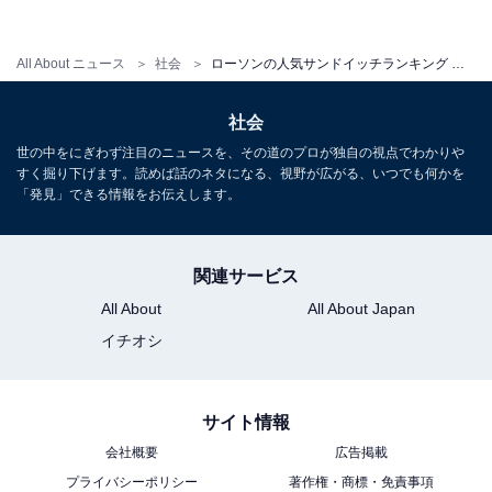
All About ニュース
社会
ローソンの人気サンドイッチランキング 「ミックスサンド」を抑え、1位に輝いたのは…？ヒントは「シャキシャキ」「ふわふわ」
社会
世の中をにぎわず注目のニュースを、その道のプロが独自の視点でわかりや
すく掘り下げます。読めば話のネタになる、視野が広がる、いつでも何かを
「発見」できる情報をお伝えします。
関連サービス
All About
All About Japan
イチオシ
ターメリック、コリアンダー、クミンなど数種類の
スパイスと野菜、鶏肉を煮込んだバターチキンカレ
サイト情報
ーに生クリーム入りクリームチーズを添えました。
会社概要
広告掲載
8月10日（火）発売開始です。
プライバシーポリシー
著作権・商標・免責事項