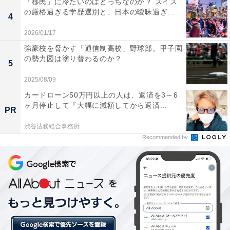
「移民」に冷たいのはどっちなのか？ スイス
います。
の厳格過ぎる学歴選別と、日本の曖昧過ぎ...
4
今回の結果を受けて、オールアバウトはローソンを取
2026/01/17
材。ローソン広報担当者にコメントを頂きました。
強豪校を脅かす「通信制高校」野球部。甲子園
の勢力図は塗り替わるのか？
5
――今回のランキング結果について、率直なご感想は？
2025/08/09
カードローン50万円以上の人は、返済を3～6
1位のシャキシャキレタスサンドは、シャキシャキ
ヶ月停止して『大幅に減額してから返済...
PR
のレタスとハム、チェダーチーズをサンドしたシン
渋谷法務総合事務所
プルなサンドイッチながらも年間を通して人気の商
Recommended by
品ということで納得のランキングです。カロリーが
211kcalと実は低カロリーでヘルシーなメニューと
いうことで女性の方に人気です。野菜のすりおろし
ドレッシングを使用し、さわやかな仕立てとなって
いるので、まだの方にはぜひお試しいただきたいで
す。
同率1位に入っているたまごサンドも幅広い層の方