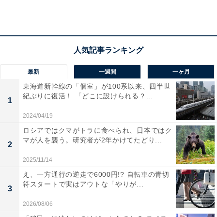
コメントが多く寄せられました。野菜を食べようと思っ
ている人にとって、たくさん入っているレタスの量も嬉
しいポイントのようです。
そして、同率1位だったのは「たまごサンド」。王道サ
ンドイッチ2つが1位となる結果になりました。
最新
一週間
一ヶ月
東海道新幹線の「個室」が100系以来、四半世
紀ぶりに復活！ 「どこに設けられる？...
大きめにカットしてあるたまごがイイ感じなので
1
2024/04/19
ロシアではクマがトラに食べられ、日本ではク
マが人を襲う。研究者が2年かけてたどり...
たまごのボリューム感、硬すぎないとろこがおいし
2
い
2025/11/14
え、一方通行の逆走で6000円!? 自転車の青切
符スタートで実はアウトな「やりが...
3
ふわふわとしたたまごがたっぷり入っているたまごサン
2026/08/06
ドには、そのボリュームを絶賛する声が多く寄せられて