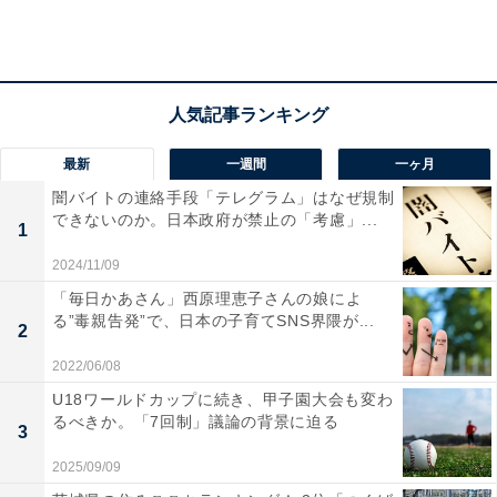
2回のワクチン接種後もマスクは着用するべき？
最新
一週間
一ヶ月
闇バイトの連絡手段「テレグラム」はなぜ規制
できないのか。日本政府が禁止の「考慮」...
1
2024/11/09
「毎日かあさん」西原理恵子さんの娘によ
る”毒親告発”で、日本の子育てSNS界隈が...
2
2022/06/08
U18ワールドカップに続き、甲子園大会も変わ
るべきか。「7回制」議論の背景に迫る
3
2025/09/09