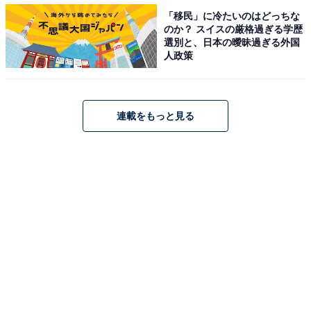
「移民」に冷たいのはどっちな
また、「ワクチン接種の有無にかかわらず、マスクに意
のか？ スイスの厳格過ぎる学歴
選別と、日本の曖昧過ぎる外国
味がないと思う（45歳女性／東京都）」「欧米ではワク
人政策
チン接種をした人はマスクを着けていない印象（32歳男
性／神奈川県）」「発熱や体調不良の人の出勤中止や集
団内への参加中止などを徹底できれば、感染リスクは軽
連載をもっと見る
減できると考える（43歳男性／奈良県）」などの声も。
「ワクチン＝万全ではない」……接種後も「マス
クは必要」と考える理由
2回のワクチン接種後もマスクの着用は「必要」と考え
る人が挙げた理由としては、「あくまでもワクチン接種
は重症化を防ぐ為のものであると考えるから（27歳女性
／東京都）」「ワクチンが万全という保証がないため