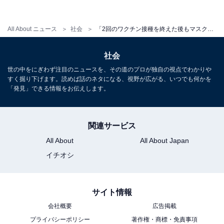
（37歳男性／大分県）」「変異株もあり、いつ変異して
もおかしくない状況。実際に接種したワクチンが、現状
All About ニュース
社会
「2回のワクチン接種を終えた後もマスクは着用するべき？」500人に独自調査！ 9割以上が回答したのは……？
日本に出回っているすべてのコロナウイルスに対応でき
ているとも限らない（30歳男性／愛知県）」「海外のワ
社会
クチン接種率の高い国でも感染拡大しているという報道
世の中をにぎわず注目のニュースを、その道のプロが独自の視点でわかりや
を見るとマスクは必要だと思う（37歳女性／神奈川
すく掘り下げます。読めば話のネタになる、視野が広がる、いつでも何かを
県）」など、ワクチンが100％ではない、というような
「発見」できる情報をお伝えします。
コメントも多く見られました。
関連サービス
また、「ワクチン接種が2回終了したとしても、（マス
All About
All About Japan
クを着用していなければ）周りの人が安心して話し合い
イチオシ
をすることはできないと思う（30歳男性／愛知県）」
「マスクをしていない人がワクチン接種済みかどうか、
いつ接種したのか分からない（26歳女性／東京都）」
サイト情報
「もはやマスクはマナーだと思う（39歳男性／千葉
会社概要
広告掲載
県）」「自分は発症しないが、他の人を発症させる可能
プライバシーポリシー
著作権・商標・免責事項