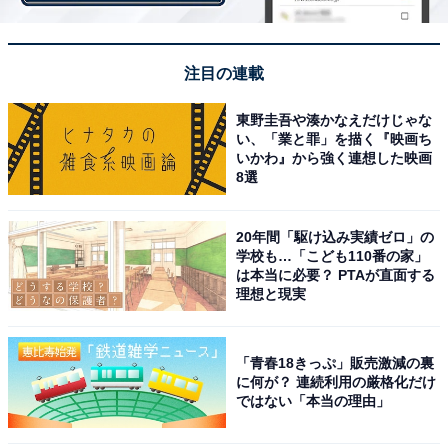
注目の連載
東野圭吾や湊かなえだけじゃな
い、「業と罪」を描く『映画ち
そもそもマスクに意味がない？ 接種後の「マスク
いかわ』から強く連想した映画
は必要ない」と考える理由
8選
2回のワクチン接種後は、マスク着用は「必要ない」と
20年間「駆け込み実績ゼロ」の
学校も…「こども110番の家」
回答した4.4％の人からは、「（ワクチン接種後）2週間
は本当に必要？ PTAが直面する
経過すれば抗体が出来、感染しにくく、感染しても重症
理想と現実
化しにくいと思う（42歳男性／愛媛県）」「そもそも、
マスクにどれほどの効果があるのか疑問（37歳男性／群
「青春18きっぷ」販売激減の裏
馬県）」「リスクと精神衛生とのバランスで外した方が
に何が？ 連続利用の厳格化だけ
メリットが大きいと思われる（40歳女性／大阪府）」な
ではない「本当の理由」
どの意見が挙がりました。