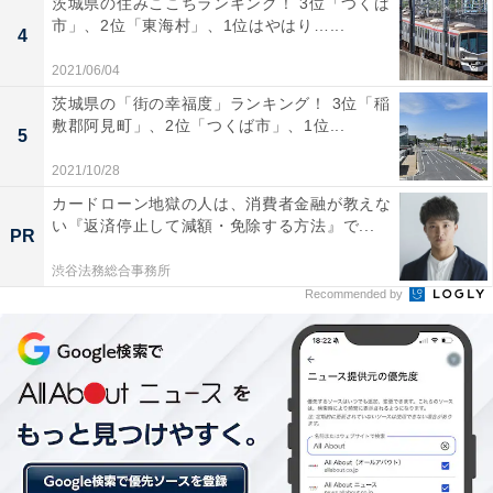
茨城県の住みここちランキング！ 3位「つくば
市」、2位「東海村」、1位はやはり…...
4
2021/06/04
2回のワクチン接種後もマスクは着用するべきだと思いますか？
茨城県の「街の幸福度」ランキング！ 3位「稲
「2回のワクチン接種を終えた後も、マスクを着用する
敷郡阿見町」、2位「つくば市」、1位...
5
べきだと思いますか？」という質問に対して「必要な
2021/10/28
い」と回答した人は、わずか4.4％。95.6％の人が、ワク
カードローン地獄の人は、消費者金融が教えな
チン接種後も「マスク着用は必要」と回答しました。
い『返済停止して減額・免除する方法』で...
PR
渋谷法務総合事務所
Recommended by