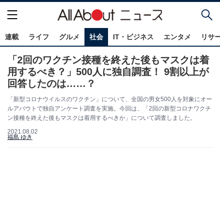
連載
ライフ
グルメ
社会
IT・ビジネス
エンタメ
リサ
「2回のワクチン接種を終えた後もマスクは着
用するべき？」500人に独自調査！ 9割以上が
回答したのは……？
「新型コロナウイルスのワクチン」について、全国の男女500人を対象にオー
ルアバウトで独自アンケート調査を実施。今回は、「2回の新型コロナワクチ
ン接種を終えた後もマスクは着用するべきか」について調査しました。
2021.08.02
福島 ゆき