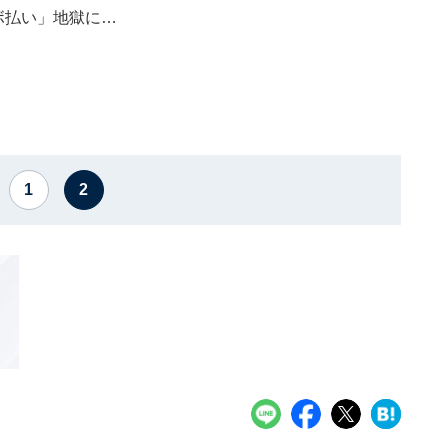
リボ払い」地獄に…
1
2