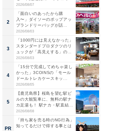
ア...
道...
2026/08/07
2026/08/0
「面白いのあったから購
【三重
入〜」ダイソーのポップアッ
の直営
2
2
プランドリーバッグが話
ダ大判焼
題。“さま...
伊...
2026/08/03
2026/08/0
「1000円には見えなかった」
【千葉県
スタンダードプロダクツのリ
級マー
3
3
ュックが「高見えする」の...
ノベし
ー...
2026/08/03
2026/08/0
「15分で完成してめちゃ楽し
「100
かった」3COINSの「モール
スタン
4
4
ドールトレカケースキッ...
ュックが
2026/08/05
2026/08/0
【鹿児島県】桜島を望む駅ビ
立山連
ルの大観覧車に、無料の駅ナ
風呂に、
5
5
カ足湯も！ 駅ナカ・駅直結
層水風
ス...
帰...
2026/08/08
2026/08/0
「持ち家を売る時のNG行為」
「持ち家
知ってるだけで得する事とは
知って
PR
PR