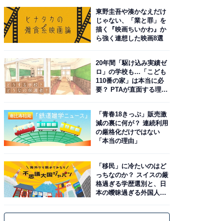
東野圭吾や湊かなえだけ
じゃない、「業と罪」を
描く『映画ちいかわ』か
ら強く連想した映画8選
20年間「駆け込み実績ゼ
ロ」の学校も…「こども
110番の家」は本当に必
要？ PTAが直面する理想
と現実
「青春18きっぷ」販売激
減の裏に何が？ 連続利用
の厳格化だけではない
「本当の理由」
「移民」に冷たいのはど
っちなのか？ スイスの厳
格過ぎる学歴選別と、日
本の曖昧過ぎる外国人政
策