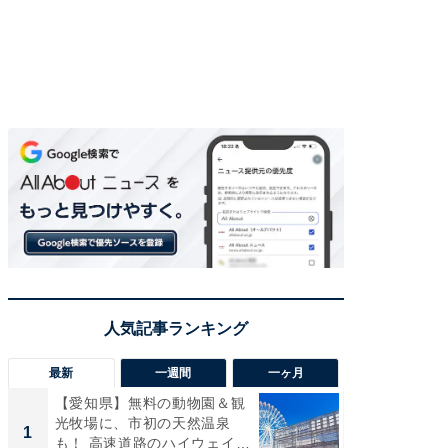
最新
一週間
一ヶ月
【愛知県】無料の動物園＆観
【兵庫
光牧場に、市初の天然温泉
ーメン
1
1
も！ 高速道路のハイウェイオ
再現した