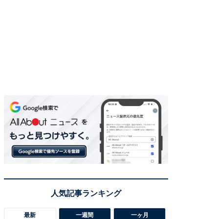
最新
一週間
一ヶ月