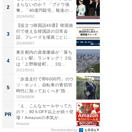
まらないのか？ 「ブドウ強
たら60
2
2
奪」「40億円邸宅」報道の
時代に知
呆...
2026/04/02
2026/08/0
【役立つ韓国語40選】韓国旅
「歩道走
行で使える韓国語の日常会
ソ・ホ
3
3
話、フレーズを場面ごとに解
時代に知
説...
2024/03/07
2026/08/0
東京都内の資産価値が「落ち
GOETH
にくい駅」ランキング！ 2位
を組み
4
PR
は「上野御徒町」、1位
は？...
2021/05/31
FINCHI o
「歩道走行で即6000円」のウ
ソ・ホント。自転車の青切符
5
時代に知っておくべき“指...
2026/08/06
「え、こんなセールやってた
の？」80％OFF以上が続々登
PR
場！Amazonの本気が...
Amazon
Recommended by