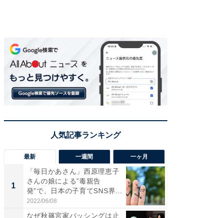
最新
一週間
一ヶ月
「毎日かあさん」西原理恵子
え、一方
さんの娘による”毒親告
円!? 
1
1
発”で、日本の子育てSNS界隈
で実はア
が...
2022/06/08
2026/08/0
なぜ秋篠宮家バッシングは止
「自転