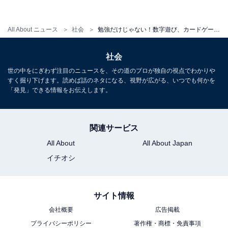
中学入試。最近では、特に午後入試で「算数一教科」で
合否が決まる試験パターンも増え、重要度が増している
All About ニュース
社会
勉強だけじゃない！数字遊び、カードゲーム、アウトドア体験など… 「難関中学」合格家庭は遊びにも本気だった
ともいえます。算数が得意教科だったという2人の男の
子の幼少期について聞いてみました。
社会
世の中をにぎわず注目のニュースを、その道のプロが独自の視点でわかりや
「小さい頃から数字が大好きでした。駐車場の車の
すく掘り下げます。読めば話のネタになる、視野が広がる、いつでも何かを
ナンバープレート、家のカレンダーやマンションの
「発見」できる情報をお伝えします。
郵便受け、電話帳に載っている電話番号など、とに
かく数字の並びを口に出して楽しんでいました。10
関連サービス
桁以上の数列を覚えるのが得意でしたね」（Aさ
All About
All About Japan
ん）
イチオシ
驚くことに、「数字が好きで覚えてしまう」という部分
サイト情報
がまったく同じだった幼少期のDくん。
会社概要
広告掲載
プライバシーポリシー
著作権・商標・免責事項