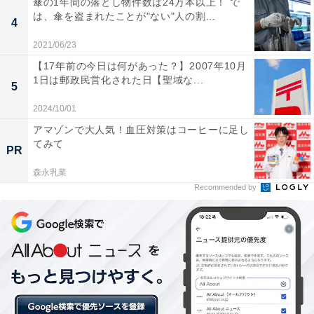
傘の1年間の落とし物件数は24万本以上！ で
し、下の子はそろばんを習わせていますが、今のと
は、傘を盗まれたことが"ない"人の割...
4
ころ算数が得意教科みたいです」（女の子母 Cさ
ん）
2021/06/23
【17年前の今日は何があった？】2007年10月
1日は郵政民営化された日【聖域な...
5
逆にKUMONの算数などで計算力をつけておけばよかっ
2024/10/01
たという声も。ほかにはどのような習い事に取り組んで
アマゾンで大人気！血圧対策はコーヒーに足し
いたのか聞いてみると、こんな答えが返ってきました。
てみて
PR
森永乳業
「習い事はサッカーやスイミングなどのスポーツ、
Recommended by
英語と書写を幼稚園の頃から小学校低学年までやっ
ていました。通信教育などを含め、勉強に関わる習
い事はしていませんでしたが、漢字の勉強は家でさ
せていました。3年生で漢字検定5級を取得しまし
た」（男の子母 Dさん）