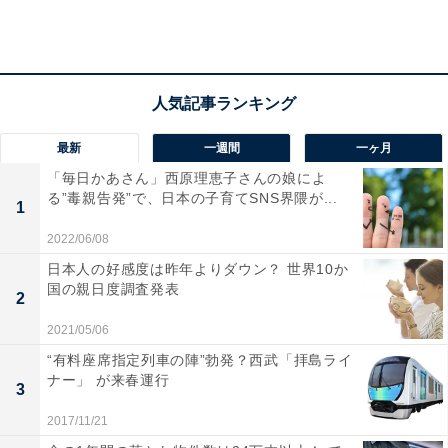
「幼稚園の頃からKUMONをはじめて、5年生で受験
塾に入る直前まで続けました。算数は得意教科とい
うほどにはなりませんでしたが、計算のスピード感
と正確性は確実に身に付いたと感じます」（女の子
最新
一週間
一ヶ月
母 Bさん）
「毎日かあさん」西原理恵子さんの娘によ
る”毒親告発”で、日本の子育てSNS界隈が...
1
さすがは人気のKUMON。役立ったという声が目立ちま
2022/06/08
した。昨今の中学受験ではじっくりと考えさせる問題が
日本人の好感度は昨年よりダウン？ 世界10か
増えているものの、確かな計算力で計算ミスを減らし、
国の親日度調査発表
2
得点につなげられる安心感はありそうです。
2021/05/06
“有料座席指定列車の陣”勃発？西武「拝島ライ
「塾がはじまり、算数が苦手だということを知りま
ナー」 が来春運行
3
した。計算ミスがとにかく多くて。算数の基礎力を
2017/11/21
つけてこなかったことを後悔しました。教訓を生か