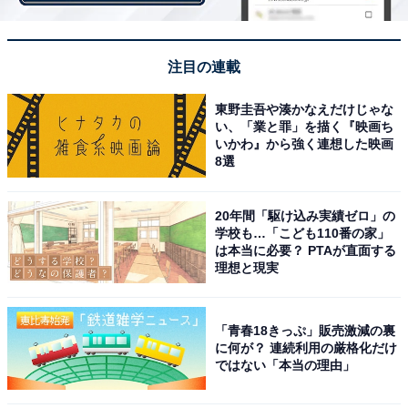
「スイミングが好きで、4泳法を習得した後も受験
直前まで定期的に通っていました。習い事というよ
注目の連載
りは運動不足解消のためという感覚でしたが、泳い
東野圭吾や湊かなえだけじゃな
で帰ってくるとすっきりした表情をしていることが
い、「業と罪」を描く『映画ち
多かったです。勉強中心の生活の中で、数少ない気
いかわ』から強く連想した映画
分転換になっていたようで、とてもよかったかな
8選
と」（男の子母 Eさん）
20年間「駆け込み実績ゼロ」の
学校も…「こども110番の家」
は本当に必要？ PTAが直面する
6年生になると勉強に専念するためにすべての習い事を
理想と現実
辞めるイメージがありますが、気分転換や運動不足解消
のために直前まで運動系の習い事を続けた例もあるよう
です。受験には体力が必要だという考えから、バレエを
「青春18きっぷ」販売激減の裏
に何が？ 連続利用の厳格化だけ
6年生まで続けさせたという女の子母の声もありまし
ではない「本当の理由」
た。