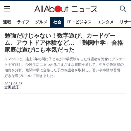
連載
ライフ
グルメ
社会
IT・ビジネス
エンタメ
リサ
勉強だけじゃない！数字遊び、カードゲー
ム、アウトドア体験など… 「難関中学」合格
家庭は遊びにも本気だった
All Aboutは、過去2年の間に子どもが中学受験をした保護者を対象にアンケー
トを実施し、受験生活にまつわるさまざまな質問を通して、中学受験家庭の
傾向を分析。難関中学に合格した子の保護者を取材し、習い事事情や習慣、
好きな遊びについて聞きました。
2021.05.25
古田 綾子