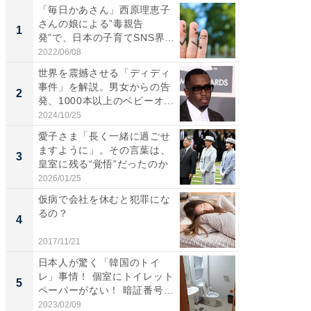
「毎日かあさん」西原理恵子
「歩道走
さんの娘による”毒親告
ソ・ホ
1
1
発”で、日本の子育てSNS界隈
時代に知
が...
2022/06/08
2026/08/0
世界を震撼させる「ディディ
え、一方
事件」を解説。男女からの告
円!? 
2
2
発、1000本以上のベビーオ...
で実はア
2024/10/25
2026/08/0
愛子さま「長く一緒に過ごせ
「自転
ますように」。その言葉は、
たら60
3
3
皇室に残る“覚悟”だったのか
時代に知
2026/01/25
2026/08/0
仮病で会社を休むと犯罪にな
「今日
るの？
変わるA
4
PR
が見逃
2017/11/21
Amazon
日本人が驚く「韓国のトイ
レ」事情！ 個室にトイレット
5
ペーパーがない！ 暗証番号
が...
2023/02/09