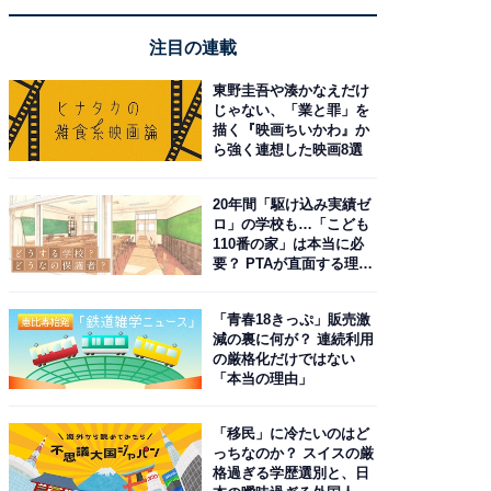
注目の連載
東野圭吾や湊かなえだけ
じゃない、「業と罪」を
描く『映画ちいかわ』か
ら強く連想した映画8選
20年間「駆け込み実績ゼ
ロ」の学校も…「こども
110番の家」は本当に必
要？ PTAが直面する理想
と現実
「青春18きっぷ」販売激
減の裏に何が？ 連続利用
の厳格化だけではない
「本当の理由」
「移民」に冷たいのはど
っちなのか？ スイスの厳
格過ぎる学歴選別と、日