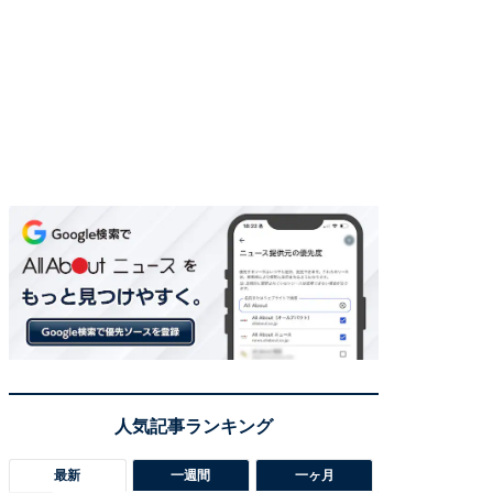
最新
一週間
一ヶ月