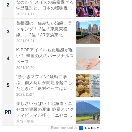
なのか？ スイスの厳格過ぎる
円!? 
2
2
学歴選別と、日本の曖昧過
で実はア
ぎ...
2026/01/17
2026/08/0
首都圏の「住みたい沿線」ラ
すべて
ンキング！ 3位「東急東横
るその
3
PR
線」、2位「JR京浜東北
線」...
2021/06/21
COCO VIL
K-POPアイドルも距離感が近
い？ 韓国の人のパーソナルス
4
ペース
2021/10/20
“糸引きマフィン”騒動に学
ぶ、個人商店が問題を起こし
5
たときに「絶対やってはいけ
な...
2023/11/27
楽しさいっぱい！北海道・ニ
セコで避暑の夏旅 絶景とアク
PR
ティビティが揃う「ニセコ
東...
東急不動産
Recommended by