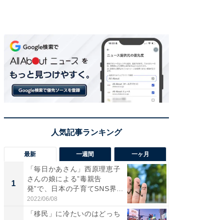
最新
一週間
一ヶ月
「毎日かあさん」西原理恵子
「歩道走
さんの娘による”毒親告
ソ・ホ
1
1
発”で、日本の子育てSNS界隈
時代に知
が...
2022/06/08
2026/08/0
「移民」に冷たいのはどっち
え、一方