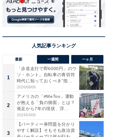
最新
一週間
一ヶ月
「歩道走行で即6000円」のウ
え、一方
ソ・ホント。自転車の青切符
円!? 
1
1
時代に知っておくべき“指...
で実はア
2026/08/06
2026/08/0
アメリカの「#MeToo」運動
「自転
が抱える「負の側面」とは？
たら60
2
2
発足から7年の現状、浮...
時代に知
2024/03/06
2026/08/0
【パーティー券問題を分かり
「歩道走
やすく解説】そもそも政治資
ソ・ホ
3
3
金パーティーでは何が行われ
時代に知