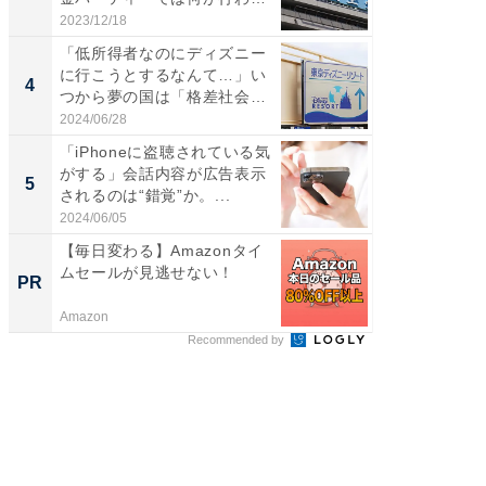
て...
2023/12/18
2026/08/0
「低所得者なのにディズニー
【西野
に行こうとするなんて…」い
を追求
4
PR
つから夢の国は「格差社会の
は
象...
2024/06/28
FINCHI o
「iPhoneに盗聴されている気
がする」会話内容が広告表示
5
されるのは“錯覚”か。...
2024/06/05
【毎日変わる】Amazonタイ
ムセールが見逃せない！
PR
Amazon
Recommended by