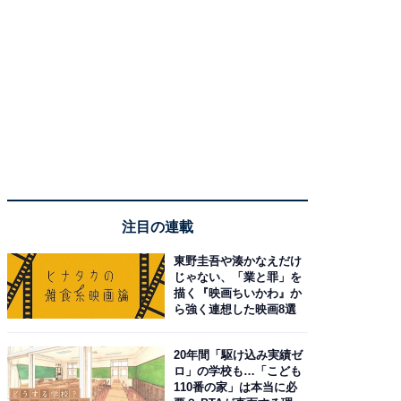
注目の連載
東野圭吾や湊かなえだけ
じゃない、「業と罪」を
描く『映画ちいかわ』か
ら強く連想した映画8選
20年間「駆け込み実績ゼ
ロ」の学校も…「こども
110番の家」は本当に必