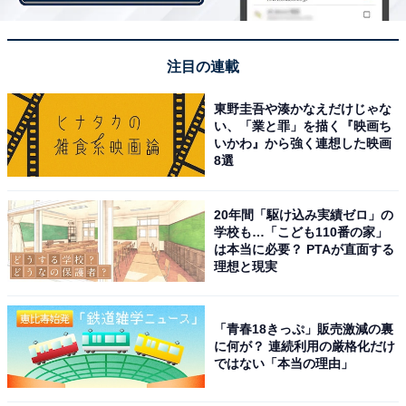
ます。
注目の連載
「5年前に結婚しましたが、入籍と写真撮影だけで済ま
せ、両親には事後報告しました。電話の向こうで母が何
東野圭吾や湊かなえだけじゃな
か叫んでいたようけどすぐに電話を切っちゃったし、以
い、「業と罪」を描く『映画ち
いかわ』から強く連想した映画
後、実家には一度も帰っていないので知りません
8選
（笑）。
20年間「駆け込み実績ゼロ」の
夫は、私を対等な人間として扱ってくれる人。何気なく
学校も…「こども110番の家」
家族のことを愚痴ったときに彼が言った『あなたの両
は本当に必要？ PTAが直面する
理想と現実
親、変わってるね。僕なら、自分から食べたい物、した
いことを言ってくれる女性の方が好きだけどな』という
言葉に惚れて猛アピールしたんですよ。あの男尊女卑の
「青春18きっぷ」販売激減の裏
に何が？ 連続利用の厳格化だけ
呪縛から解き放たれて本当によかったです」
ではない「本当の理由」