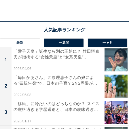
お兄さんが高校生に、羽菜さんが中学生になった春のあ
る日。入学祝いを兼ねて、いつもより少し高級なレスト
ランに行くことになりました。席に着くと、ひとりひと
りにメニューが配られ、羽菜さんは気分が高揚しまし
最新
一週間
一ヶ月
た。
「愛子天皇」誕生なら別の王朝に？ 竹田恒泰
氏が指摘する“女性天皇”と“女系天皇”...
1
それまで羽菜さんの家庭では、父親だけがメニューを見
2026/04/06
て家族の注文を勝手に決めていたため「やった！ 今日は
「毎日かあさん」西原理恵子さんの娘によ
自分の好きなものが食べられる！」と嬉しくなったから
る”毒親告発”で、日本の子育てSNS界隈が...
2
だというのです。さっそくメニューを見ようとすると、
2022/06/08
母親が「メニューを開いちゃダメ」と一喝。父親からは
「移民」に冷たいのはどっちなのか？ スイス
「女のクセに（メニューを見るなんて）はしたない！ そ
の厳格過ぎる学歴選別と、日本の曖昧過ぎ...
3
んなことじゃ、将来、嫁の貰い手がなくなるぞ！」と、
2026/01/17
罵られる始末。