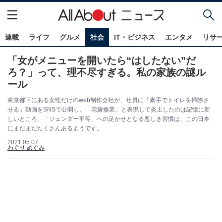
連載
ライフ
グルメ
社会
IT・ビジネス
エンタメ
リサ
「女がメニューを開いたら“はしたない”だ
ろ？」って、理不尽すぎる。私の家族の謎ル
ール
東京都下にある女性だけのweb制作会社が、社員に「素手でトイレを掃除さ
せる」動画をSNSで公開し、「花嫁修業」と表現して炎上したのは記憶に新
しいところ。「ジェンダー平等」への足かせとなる悪しき習慣は、この日本
にまだまだたくさんあるようです。
2021.05.07
わぐり めぐみ