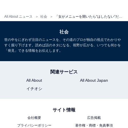
た。オーナーも店長もスタッフも基本的には良い人たち
ばかり。わいわいと楽しく働けていたので辞めることに
All About ニュース
社会
「女がメニューを開いたら“はしたない”だろ？」って、理不尽すぎる。私の家族の謎ルール
多少の後悔はありましたが、「このままこの店にいた
社会
ら、洗脳されそうな気がする」と思ったのだそう。
世の中をにぎわず注目のニュースを、その道のプロが独自の視点でわかりや
すく掘り下げます。読めば話のネタになる、視野が広がる、いつでも何かを
「発見」できる情報をお伝えします。
「オーナーも店長もスタッフもみんな中高年の女性で、
若い人は私しかいない店だったんですが……なんていう
か、全員が『良妻賢母教』にハマっている感じで、それ
関連サービス
がだんだん恐怖に変わっていったんです」
All About
All About Japan
イチオシ
初めて違和感を覚えたのは、休憩中に雑談をしていたと
きのこと。安祐美さんが都内の有名大学に通っているこ
サイト情報
とを何気なく話すと、店長（60代女性）が「女が学なん
会社概要
広告掲載
か身につけても、いいことなんてないわよ～」と、諭す
プライバシーポリシー
著作権・商標・免責事項