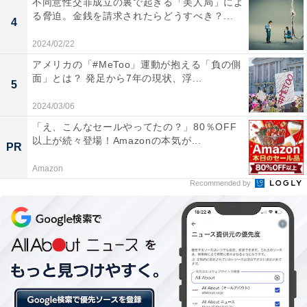
不同意性交罪成立の裏で起きる「美人局」によ
る脅迫。金銭を請求されたらどうすべき？...
4
「頭の中に疑問符が湧き出すのを感じつつも、その時は
2024/02/22
仕方なくメニューを閉じ、両親の言うことに従いまし
アメリカの「#MeToo」運動が抱える「負の側
た。でも、何も悪いことなんてしていないのに『嫁の貰
面」とは？ 発足から7年の現状、浮...
5
い手がなくなる』ってどういう意味なんだ!?と。同時
2024/03/06
に、理不尽な父親に従うだけで何も自分で決めようとせ
「え、こんなセールやってたの？」80％OFF
ず、子どもも自分の感覚に従わせようとする母親に対
以上が続々登場！Amazonの本気が...
PR
し、じわじわ怒りがこみ上げてきたのを覚えています」
Amazon
Recommended by
その後も、掃除、洗濯、炊事、買い物、来客時のお茶出
し、庭掃除――そうした家事を「女だから」と自分だけ
が手伝わされることに、疑問しか抱けなかったという羽
菜さん。高校卒業とともに奨学金で関東の大学へ進学
し、そのまま就職。以来、実家に帰るのは数年に1度程
度に抑え、できるだけ家族とは距離を置いているといい