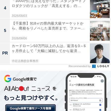
「1000円には見えなかった」スタンダードプ
ロダクツのリュックが「高見えする」の...
4
「えー、あれ、返さなきゃダメなの？ 友達なんだから、
2026/08/03
お祝いにそのままくれると思ってたのに」
【千葉県】918㎡の県内最大級マーケットか
ら、廃校をリノベした直売所まで。ファー...
5
その返信を見て、愕然としたという葉月さん。お祝いと
2026/08/06
して5万円を包んでいたのに、まさか貸したはずのもの
カードローン50万円以上の人は、返済を3～6
まで……と、だんだん怒りがこみあげてきました。
ヶ月停止して『大幅に減額してから返済...
PR
渋谷法務総合事務所
Recommended by
「すかさず電話をかけ、返してほしいことを再度繰り返
しました。あれは私が大切にしているドレスやバッグで
あって、あなたにあげるために貸したわけじゃないと伝
えると、彼女は渋々ながら返してきたんです。心から謝
ってくれたら前の関係に戻れるかな、なんて期待してい
たんですが、最後の最後に『葉月って、こういうとこ
ろ、ケチ臭いよね～。私たち友達なんだからさぁ、ここ