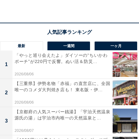
ん。
社長付きの秘書という仕事柄パーティーに出席する機会
もあり、葉月さんはボーナスをはたいて購入した高価な
最新
一週間
一ヶ月
ドレスやバッグをいくつか所有していました。そのこと
「やっと巡り会えたよ」ダイソーの“ちいかわ
を友人も知っていたのですが、おめでたい席だから……
ポーチ”が220円で反響。ぬい活＆防災...
1
と葉月さんは指定されたアイテムを貸し、結婚披露パー
ティーは無事に終了しました。
2026/08/06
【三重県】伊勢名物「赤福」の直営店に、全国
唯一のコメダ大判焼き店も！ 東名阪・伊...
2
けれども、それから1か月経っても2か月経っても一向に
2026/08/06
返してくれる気配はなく、結婚前まで毎日のようにあっ
【京都府の人気スーパー銭湯】「宇治天然温泉
たLINEや電話もゼロ。さすがにしびれを切らした葉月さ
源氏の湯」は宇治市内唯一の天然温泉と...
3
んが「貸したものをそろそろ返して」と連絡すると、驚
2026/08/07
きの答えが返ってきたといいます。