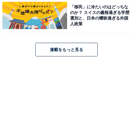
「移民」に冷たいのはどっちな
いつの間にか、冷蔵庫が空っぽに…!?
のか？ スイスの厳格過ぎる学歴
選別と、日本の曖昧過ぎる外国
人政策
親しい仲の最たるもの。それは彼氏彼女の関係かもしれ
ません。京都府在住の怜奈さん（仮名・30歳）は、この
冬付き合い始めたばかりの彼に、約2か月で別れを告げ
連載をもっと見る
ました。その理由は……、
「付き合いだして1か月が経ち、とくに大きな喧嘩もな
く過ごしていたので、彼になら渡してもいいかも？と思
い、部屋の合鍵を渡しました。すると翌日の土曜日、さ
っそく彼が部屋にやってきたんです」
きちんと連絡をしてから部屋に来てくれたので、「あ
あ、礼儀正しい彼でよかった」と思った怜奈さん。仕事