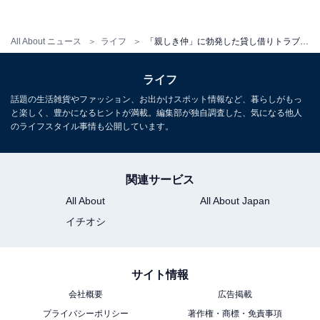
のために日曜日は留守にする予定だった怜奈さんは、翌
朝「今日、私は仕事でいないけど、ゆっくりしていって
All About ニュース
ライフ
「親しき仲」に勃発した貸し借りトラブル実話…貸したバッグを返却しない“親友”の呆れた言い分
いいよ」と彼に告げ、仕事に向かいました。
ライフ
「夜……たしか20時過ぎだったと思います。私が部屋に
話題の生活雑貨やファッション、お出かけスポット情報など、暮らしがもっ
帰ってくると、彼がいなくなっていました。翌日仕事だ
と楽しく、豊かになるヒントが満載。編集部が独自調査した、気になる他人
のライフスタイル事情も公開しています。
から帰ったのかな？と思って着替えたりしていると、コ
ンビニで買ってきたらしき、お湯の入ったカップ麺を持
った彼が戻ってきたんです」
関連サービス
All About
All About Japan
イチオシ
ああそうだよね、もう夕飯の時間だし、お腹が空いてい
たんだよね。彼に悪いことをしたな。そう思ったという
怜奈さん。「今から何か作るよ。少しだけ待ってて」そ
サイト情報
う言いながら冷蔵庫を開け、中を覗き込んだ瞬間、彼女
会社概要
広告掲載
は思わず自分の目を疑ったといいます。
プライバシーポリシー
著作権・商標・免責事項