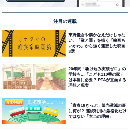
は笑って、やっぱりいいや、それ、あげるよ！って言う
場面じゃない？』って言われて、ああこれはもうだめだ
注目の連載
って思いました」
東野圭吾や湊かなえだけじゃな
い、「業と罪」を描く『映画ち
いかわ』から強く連想した映画
8選
20年間「駆け込み実績ゼロ」の
学校も…「こども110番の家」
は本当に必要？ PTAが直面する
理想と現実
「青春18きっぷ」販売激減の裏
に何が？ 連続利用の厳格化だけ
ではない「本当の理由」