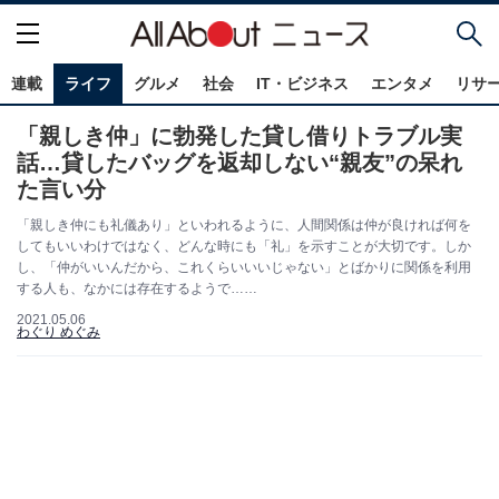
連載
ライフ
グルメ
社会
IT・ビジネス
エンタメ
リサ
「親しき仲」に勃発した貸し借りトラブル実
話…貸したバッグを返却しない“親友”の呆れ
た言い分
「親しき仲にも礼儀あり」といわれるように、人間関係は仲が良ければ何を
してもいいわけではなく、どんな時にも「礼」を示すことが大切です。しか
し、「仲がいいんだから、これくらいいいじゃない」とばかりに関係を利用
する人も、なかには存在するようで……
2021.05.06
わぐり めぐみ