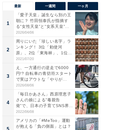
最新
一週間
一ヶ月
「愛子天皇」誕生なら別の王
「歩道走
朝に？ 竹田恒泰氏が指摘す
ソ・ホ
1
1
る“女性天皇”と“女系天皇”...
時代に知
2026/04/06
2026/08/0
周りにいた「珍しい名字」ラ
え、一方
ンキング！ 3位「勅使河
円!? 
2
2
原」、2位「東海林」、1位
で実はア
は？...
2021/07/20
2026/08/0
え、一方通行の逆走で6000
妻「こ
円!? 自転車の青切符スタート
も」老後
3
PR
で実はアウトな「やりが...
2026/08/06
株式会社
「毎日かあさん」西原理恵子
さんの娘による”毒親告
4
発”で、日本の子育てSNS界隈
が...
2022/06/08
アメリカの「#MeToo」運動
が抱える「負の側面」とは？
5