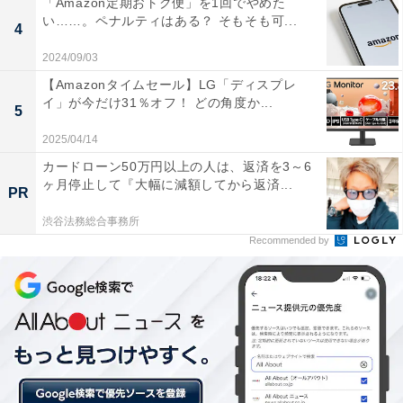
「Amazon定期おトク便」を1回でやめた
い……。ペナルティはある？ そもそも可...
以前までの上部のネイビー部分がなくなりました
4
リニューアルのテーマは、「Simple, Wide and
2024/09/03
Bright」。アプリ全体がスッキリとし、トーク背景は広
【Amazonタイムセール】LG「ディスプレ
イ」が今だけ31％オフ！ どの角度か...
く、より明るい色調になりました。
5
2025/04/14
カードローン50万円以上の人は、返済を3～6
ヶ月停止して『大幅に減額してから返済...
PR
渋谷法務総合事務所
Recommended by