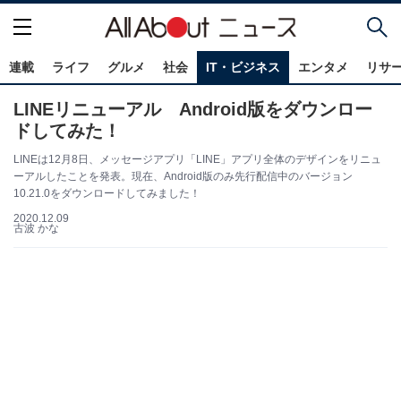
連載
ライフ
グルメ
社会
IT・ビジネス
エンタメ
リサ
LINEリニューアル Android版をダウンロー
ドしてみた！
LINEは12月8日、メッセージアプリ「LINE」アプリ全体のデザインをリニュ
ーアルしたことを発表。現在、Android版のみ先行配信中のバージョン
10.21.0をダウンロードしてみました！
2020.12.09
古波 かな