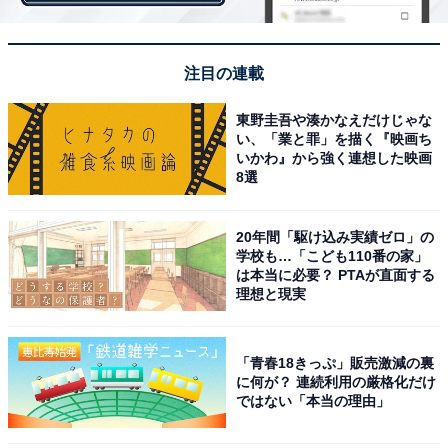
注目の連載
東野圭吾や湊かなえだけじゃな
い、「業と罪」を描く『映画ち
いかわ』から強く連想した映画
8選
20年間「駆け込み実績ゼロ」の
学校も…「こども110番の家」
は本当に必要？ PTAが直面する
理想と現実
オープンチャットの背景も拡大
「青春18きっぷ」販売激減の裏
に何が？ 連続利用の厳格化だけ
ではない「本当の理由」