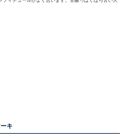
ンフィチュールがよく合います。甘酸っぱくほろ苦い大
ケーキ