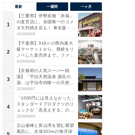
最新
一週間
一ヶ月
【三重県】伊勢名物「赤福」
【兵庫
の直営店に、全国唯一のコメ
ーメン
1
1
ダ大判焼き店も！ 東名阪・
再現した
伊...
道...
2026/08/06
2026/08/0
【千葉県】918㎡の県内最大
【三重
級マーケットから、廃校をリ
の直営
2
2
ノベした直売所まで。ファ
ダ大判焼
ー...
伊...
2026/08/06
2026/08/0
【京都府の人気スーパー銭
【千葉県
湯】「宇治天然温泉 源氏の
級マー
3
3
湯」は宇治市内唯一の天然温
ノベし
泉と...
ー...
2026/08/07
2026/08/0
「1000円には見えなかった」
立山連
スタンダードプロダクツのリ
風呂に、
4
4
ュックが「高見えする」の...
層水風
帰...
2026/08/03
2026/08/0
立山連峰と富山湾を望む展望
「これ
風呂に、水深333mの海洋深
ダイソ
5
5