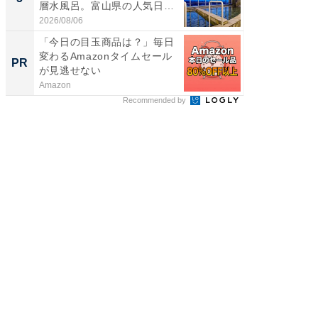
層水風呂。富山県の人気日
リーバ
帰...
わ...
2026/08/06
2026/08/0
「今日の目玉商品は？」毎日
GOETH
変わるAmazonタイムセール
を組み
PR
PR
が見逃せない
Amazon
FINCHI o
Recommended by