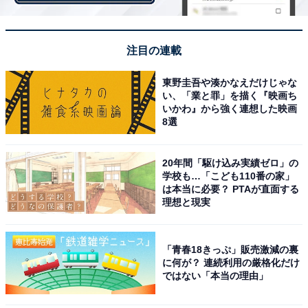
り出された。
果たして久保は、エメリ監督の起用に応えた。意外性に
注目の連載
富んだヒールパスが、チームの決勝点につながったの
だ。アシストはつかなかったものの、目に見える結果を
東野圭吾や湊かなえだけじゃな
残した。
い、「業と罪」を描く『映画ち
いかわ』から強く連想した映画
スペイン1部リーグ初挑戦となった昨シーズンは、出場3
8選
試合目で初アシストを記録した。初得点は移籍後12試合
目、出場10試合目だった。アシスト相当のプレーは昨シ
20年間「駆け込み実績ゼロ」の
学校も…「こども110番の家」
ーズンより遅れたものの、初得点は昨シーズンを上回る
は本当に必要？ PTAが直面する
可能性を残している。
理想と現実
ビジャレアルはヨーロッパ各国の上位チームが集うヨー
ロッパリーグ（EL）に出場する。チームは10月下旬から
「青春18きっぷ」販売激減の裏
に何が？ 連続利用の厳格化だけ
リーグ戦とELを並行して戦っていく。
ではない「本当の理由」
スケジュールが過密になれば、控えの立場の選手にも出