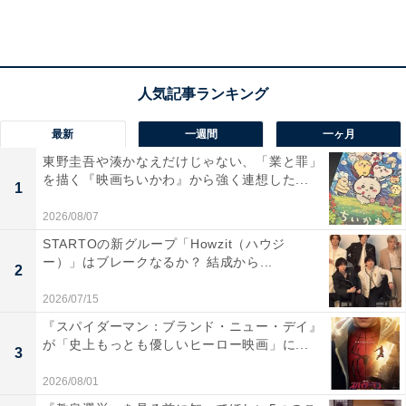
は新加入選手として、試合を重ねながらコンビネーショ
ンを深めている立場だ。
ビジャレアルはリーグ戦で上位を目ざすチームだけに、
ウナイ・エメリ監督の選手起用も手堅くなる。経験のあ
る選手を重用しながらすでにある連携を重視して勝利を
最新
一週間
一ヶ月
目ざしつつ、久保については試合を通してチームに馴染
東野圭吾や湊かなえだけじゃない、「業と罪」
ませていく、というのが指揮官の方針と考えられる。
を描く『映画ちいかわ』から強く連想した...
1
2026/08/07
STARTOの新グループ「Howzit（ハウジ
ー）」はブレークなるか？ 結成から...
2
2026/07/15
『スパイダーマン：ブランド・ニュー・デイ』
が「史上もっとも優しいヒーロー映画」に...
3
2026/08/01