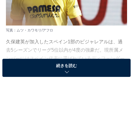
写真：ムツ・カワモリ/アフロ
久保建英が加入したスペイン1部のビジャレアルは、過
去5シーズンでリーグ5位以内が4度の強豪だ。現所属メ
ンバーにはスペイン代表に選ばれているディフェンダー
続きを読む
（DF）のパウ・トーレス、フォワード（FW）のジェラ
ール・モレノがいて、スペイン代表経験を持つゴールキ
ーパー（GK）セルヒオ・アセンホ、DFラウール・アル
ビオル、マリオ・ガスパール、ミッドフィールダー
（MF）ダニエル・パレホ、FWパコ・アルカセルらが揃
う。
さらに、外国籍選手として元アルゼンチン代表DFフネ
ス・モリ、エクアドル代表DFペルビス・エストゥピニャ