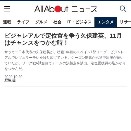
連載
ライフ
グルメ
社会
IT・ビジネス
エンタメ
リサ
ビジャレアルで定位置を争う久保建英、11月
はチャンスをつかむ時！
サッカー日本代表の久保建英が、移籍1年目のスペイン1部リーグ・ビジャレ
アルでレギュラー争いを繰り広げている。シーズン開幕から途中出場が続い
ていたが、リーグ戦6試合目でチームの決勝点を演出。定位置獲得の足がかり
をつかんだ。
2020.10.20
戸塚 啓