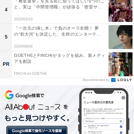
『教皇選挙』を見る前に知ってほしい5つのこ
と。実は「中間管理職」が頑張る「密室サ...
4
2025/03/19
『一次元の挿し木』で負のオーラ全開！ 夢
の“初大河”も決定した、生粋のエンターテ...
5
過密日程で出場のチャンスが拡大
2026/08/08
GOETHEとFINCHIがタッグを組み、新メディ
定位置確保には至っていない久保だが、ここまで全試合
アを創設
PR
に途中出場しているのはポジティブにとらえていい。
FINCHI on GOETHE
サッカーの選手交代には戦術的な理由と逃げ切り狙い
Recommended by
（時間稼ぎ）の2種類に分けられるが、久保の投入は戦
術的な意図が込められたものだ。
現地時間10月18日に行なわれたリーグ第6節のバレンシ
ア戦は、1対1の時間帯に投入された。この試合ひとり目
の交代選手として、勝利につながるプレー期待されて送