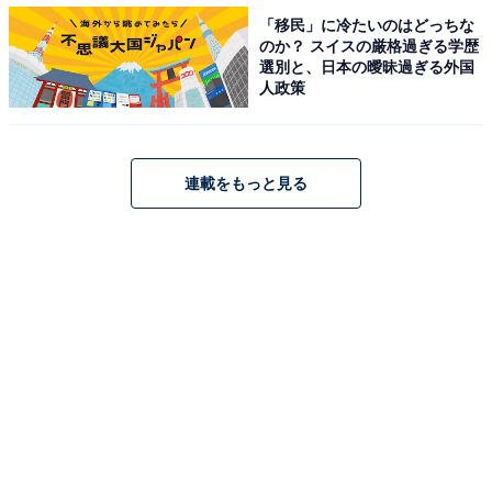
場のチャンスが巡ってくる。試合ごとにスタメンを入れ
「移民」に冷たいのはどっちな
替える「ターンオーバー」と呼ばれる選手起用法を、エ
のか？ スイスの厳格過ぎる学歴
選別と、日本の曖昧過ぎる外国
メリ監督が採用するかもしれない。
人政策
さらに付け加えると、ビジャレアルの攻撃陣で中核を担
うジェラール・モレノが、10月中旬にケガを負ってしま
連載をもっと見る
った。同18日のリーグ戦から戦列を離れており、およそ
1か月は試合に出場できないと見られている。
ヨーロッパでプレーする日本人選手にとって、日本代表
に招集されることは時に負担になるものだ。日本国内で
の試合に出場するには長距離移動を強いられ、所属先に
戻った身体は疲労と時差を感じる。リーグ戦で結果を残
すのは難しい状況に立たされる。
本人は「問題なし」をアピールしても、監督は起用を控
えたりするものだ。マジョルカに在籍した昨シーズンの