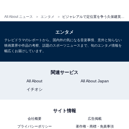
久保も、9月から11月まで3か月連続で日本代表に招集さ
れ、監督からコンディションを不安視された。
All About ニュース
エンタメ
ビジャレアルで定位置を争う久保建英、11月はチャンスをつかむ時！
しかし、新型コロナウイルスの感染拡大により、日本代
表のスケジュールは大幅に変更された。10月の活動はオ
エンタメ
ランダで行なわれ、11月もスイスで合宿をする予定だ。
テレビドラマのレポートから、国内外の気になる音楽事情、意外と知らない
映画業界や作品の考察、話題のスポーツニュースまで、旬のエンタメ情報を
日本代表に招集されても、コンディションを落とすこと
幅広くお届けしています。
はないだろう。
10月後半から11月にかけての試合は、ビジャレアルでの
関連サービス
今シーズンを左右するものになるだろう。ここでアピー
All About
All About Japan
ルに成功すれば、定位置奪取が近づいてくるはずだ。久
イチオシ
保の今後に要注目である。
サイト情報
会社概要
広告掲載
プライバシーポリシー
著作権・商標・免責事項