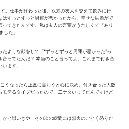
ます。仕事が終わった後、双方の友人を交えて飲みに行
なはずっとずっと男運が悪かったから、幸せな結婚がで
言ってきたんです。私は友人の言葉がうれしくて『あり
ました」
たような顔をして「“ずっとずっと男運が悪かった”っ
き合ってたんだ？ 本当のこと言ってよ。これまで付き合
いいます。
、こうなったら正直に言おうと心に決め、付き合った人数
らモテるタイプだったので、二ケタいってたんですけど
たかと思いきや、その次の瞬間には烈火のごとく怒りだ