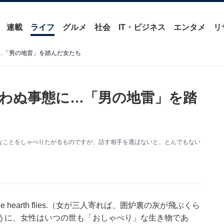
連載
ライフ
グルメ
社会
IT・ビジネス
エンタメ
リ
に…「男の地雷」を踏んだ女たち
思わぬ事態に…「男の地雷」を踏
なことをしゃべりたがるものですが、話す相手を選ばないと、とんでもない
h of the hearth flies.（女が三人寄れば、囲炉裏の灰が飛ぶくら
うに、女性はいつの世も「おしゃべり」な生き物であ