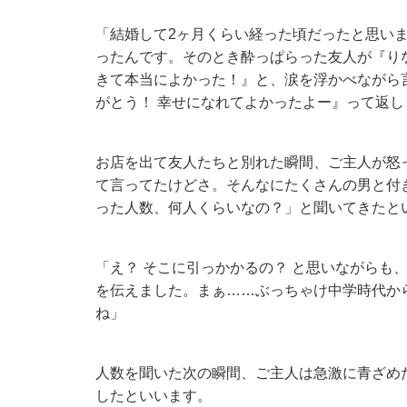
「結婚して2ヶ月くらい経った頃だったと思い
ったんです。そのとき酔っぱらった友人が『り
きて本当によかった！』と、涙を浮かべながら
がとう！ 幸せになれてよかったよー』って返し
お店を出て友人たちと別れた瞬間、ご主人が怒っ
て言ってたけどさ。そんなにたくさんの男と付
った人数、何人くらいなの？」と聞いてきたと
「え？ そこに引っかかるの？ と思いながらも
を伝えました。まぁ……ぶっちゃけ中学時代か
ね」
人数を聞いた次の瞬間、ご主人は急激に青ざめ
したといいます。