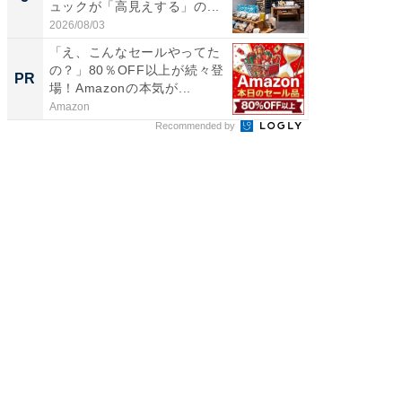
ュックが「高見えする」の...
賀ゆめ
お...
2026/08/03
2026/08/0
「え、こんなセールやってた
【入門ガ
の？」80％OFF以上が続々登
オフィ
PR
PR
場！Amazonの本気が...
Amazon
株式会社
Recommended by