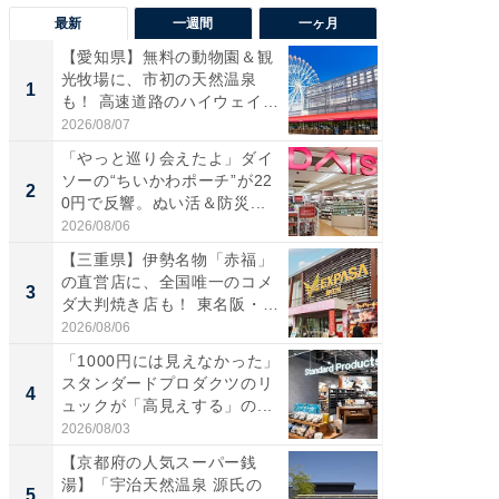
最新
一週間
一ヶ月
【愛知県】無料の動物園＆観
【兵庫
光牧場に、市初の天然温泉
ーメン
1
1
も！ 高速道路のハイウェイオ
再現した
ア...
道...
2026/08/07
2026/08/0
「やっと巡り会えたよ」ダイ
【三重
ソーの“ちいかわポーチ”が22
の直営
2
2
0円で反響。ぬい活＆防災...
ダ大判焼
伊...
2026/08/06
2026/08/0
【三重県】伊勢名物「赤福」
【千葉県
の直営店に、全国唯一のコメ
級マー
3
3
ダ大判焼き店も！ 東名阪・
ノベし
伊...
ー...
2026/08/06
2026/08/0
「1000円には見えなかった」
立山連
スタンダードプロダクツのリ
風呂に、
4
4
ュックが「高見えする」の...
層水風
帰...
2026/08/03
2026/08/0
【京都府の人気スーパー銭
「これ
湯】「宇治天然温泉 源氏の
ダイソ
5
5