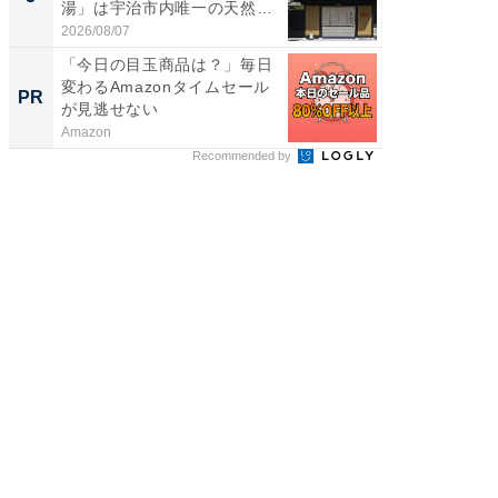
湯」は宇治市内唯一の天然温
リーバ
泉と...
わ...
2026/08/07
2026/08/0
「今日の目玉商品は？」毎日
【見城徹
変わるAmazonタイムセール
も変わ
PR
PR
が見逃せない
Amazon
FINCHI o
Recommended by