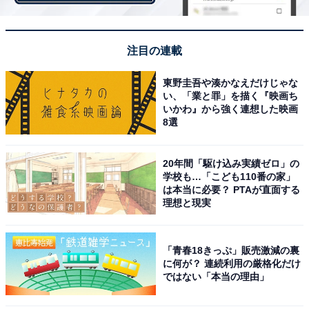
注目の連載
東野圭吾や湊かなえだけじゃな
い、「業と罪」を描く『映画ち
いかわ』から強く連想した映画
8選
20年間「駆け込み実績ゼロ」の
学校も…「こども110番の家」
は本当に必要？ PTAが直面する
理想と現実
「青春18きっぷ」販売激減の裏
に何が？ 連続利用の厳格化だけ
家事もせず、稼ぎもせず、文句だけを垂れ流す妻
ではない「本当の理由」