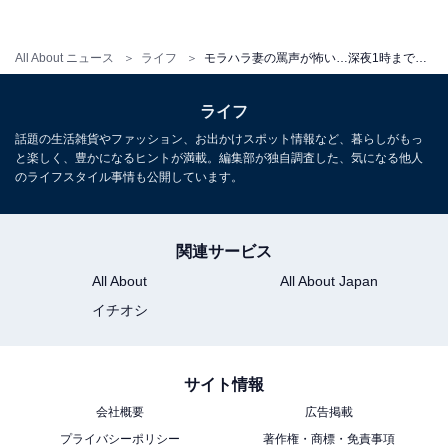
聞かせ続けていました。
All About ニュース
ライフ
モラハラ妻の罵声が怖い…深夜1時まで男が過ごす天国のような場所
子どもができて妻は専業主婦になったのですが、これで
ライフ
少しは改善するかと思ったものの『育児で疲れてるか
話題の生活雑貨やファッション、お出かけスポット情報など、暮らしがもっ
ら』と、逆に家事をまったくしなくなってしまったんで
と楽しく、豊かになるヒントが満載。編集部が独自調査した、気になる他人
す。そのため、食事づくりも、子どものお弁当も、幼稚
のライフスタイル事情も公開しています。
園で必要なグッズの用意も、すべて僕が行いましたが、
妻はそれを『父親なんだから当たり前でしょ』と言わん
関連サービス
ばかり。もちろん、子どもが可愛かったし、僕自身も良
All About
All About Japan
い経験になったと思えるのでいいのですが……」
イチオシ
仕事に家事に育児にと忙しく過ごしていた典史さん。こ
サイト情報
の春に子どもが小学校高学年になり、中学受験のために
夜22時頃まで塾に通うようになったところで、ムクムク
会社概要
広告掲載
と「家に帰りたくない、妻とふたりきりになりたくな
プライバシーポリシー
著作権・商標・免責事項