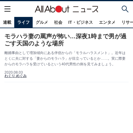
連載
ライフ
グルメ
社会
IT・ビジネス
エンタメ
リサ
モラハラ妻の罵声が怖い…深夜1時まで男が過
ごす天国のような場所
離婚事由として増加傾向にある伴侶からの「モラルハラスメント」。近年は
とくに夫に対する「妻からのモラハラ」が目立っているとか……。実に際妻
からのモラハラを受けているという40代男性の例を見てみましょう。
2020.08.03
わぐり めぐみ