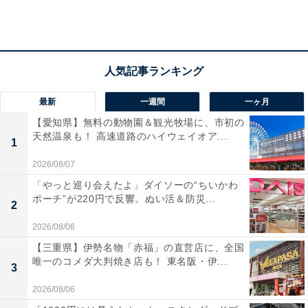
ます。それが結婚を機に大きく態度が変わり、モラハラ
妻に変貌を遂げたのだとか。
「ほんと、笑えるくらいの代わり身でした。入籍を結婚
式の朝に行い、結婚式が終わった翌日から新婚旅行に出
最新
一週間
一ヶ月
掛けることになっていたので二次会はなし。式が終わっ
【愛知県】無料の動物園＆観光牧場に、市初の
た夜は成田空港の近くのホテルに宿泊したんですが、ホ
天然温泉も！ 高速道路のハイウェイオア...
1
テルの部屋でバスローブに着替えてくつろごうと思った
瞬間、妻が『は？ 何ダラダラしようとしてんの？ こっち
2026/08/07
は喉乾いてるんだから、今すぐコンビニ行って飲み物を
「やっと巡り会えたよ」ダイソーの“ちいかわ
ポーチ”が220円で反響。ぬい活＆防災...
買ってきてよ』って、これまで聞いたことないくらい冷
2
たい声で言い放ったんです」
2026/08/06
【三重県】伊勢名物「赤福」の直営店に、全国
唯一のコメダ大判焼き店も！ 東名阪・伊...
3
典史さんは慌ててホテルの売店へ向かい、水やお茶、ジ
2026/08/06
ュースなどいくつかの飲み物を購入。夜はディナーの予