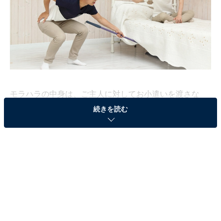
モラハラの中身は、ご主人に対してお小遣いを渡さな
い、帰宅したご主人に対し暴言を吐く、会社の飲み会や
続きを読む
友人との旅行を禁止する、自殺をほのめかす、夫側の実
家に訪問することを頑なに嫌がり、子どもたちにも妻自
身の価値観を押し付けるといった、なかなかにハードな
もの。女性のこうしたモラハラ行為に、対応策はあるの
でしょうか。実際に妻からのモラハラを受けているとい
う40代男性の例を見てみましょう。