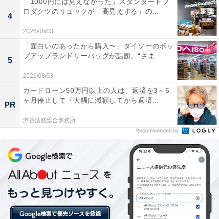
「1000円には見えなかった」スタンダードプ
約を入れていたので、軽くつまめるものを……とスナッ
ロダクツのリュックが「高見えする」の...
ク菓子の袋を2つほど揃えて部屋に戻りました。
4
2026/08/03
「面白いのあったから購入〜」ダイソーのポッ
「戻るなり妻から『あれ？ なんか早くない？』と言われ
プアップランドリーバッグが話題。“さま...
5
たので『ホテルの売店で買ったからね』と答えました。
2026/08/03
すると妻が怒り出し『コンビニに行けって言ったのに、
カードローン50万円以上の人は、返済を3～6
なんでわざわざホテルで高い飲み物買ってくるの？ 頭お
ヶ月停止して『大幅に減額してから返済...
PR
かしいの？』って言われたんです」
渋谷法務総合事務所
Recommended by
しかしそのときは、疲れて苛立っているに違いない、今
日は特別だろう、そう自分に言い聞かせていたという典
史さん。
「ほんと、バカでしたね。こういう特別なときに出る性
格こそが、相手の“本性”なのに……」