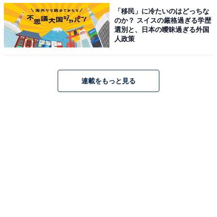
見事なほどのモラハラ妻と化した奥様に対し、しばらく
「移民」に冷たいのはどっちな
して、恐怖のあまり何も言い返せなくなってしまったと
のか？ スイスの厳格過ぎる学歴
いう典史さん。
選別と、日本の曖昧過ぎる外国
人政策
「小遣い1万円、妻以外の人と遊びに行くのは絶対NG、
僕の実家に帰るのもNG、コンビニ利用も禁止……そんな
連載をもっと見る
生活が始まりました。妻とは同じ会社なので、結婚前ま
では飲み会に一緒に出掛けることが多かったのですが、
妻から『あなたがいると周囲が気を遣ってしまって、み
んな心から楽しめない。あなたは来ないで』と言われ、
会社の飲み会にすら行けなくなってしまいました。今思
えば、夫は妻に尽くすものだと、妻に洗脳されていたの
だと思います。週に2度は夫婦生活があったので『僕の
ことを愛しているのは間違いない』『妻がこんな態度を
とるのは、結婚していろいろと環境が変わったためだろ
う、妻が馴染むまでのがまんだろう』とそんな風に言い