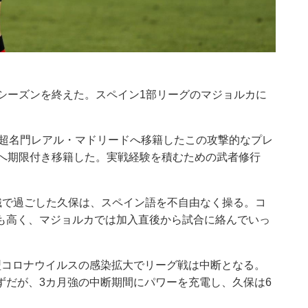
シーズンを終えた。スペイン1部リーグのマジョルカに
ンの超名門レアル・マドリードへ移籍したこの攻撃的なプレ
カへ期限付き移籍した。実戦経験を積むための武者修行
組織で過ごした久保は、スペイン語を不自由なく操る。コ
も高く、マジョルカでは加入直後から試合に絡んでいっ
型コロナウイルスの感染拡大でリーグ戦は中断となる。
ずだが、3カ月強の中断期間にパワーを充電し、久保は6