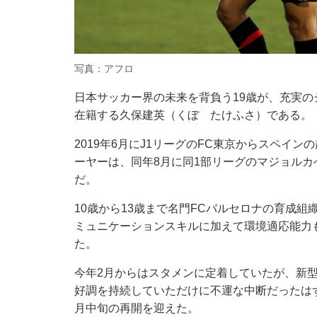
写真：アフロ
日本サッカー界の未来を背負う19歳が、充実の
在籍する久保建英（くぼ たけふさ）である。
2019年6月にJ1リーグのFC東京からスペイ
ーヤーは、同年8月に同1部リーグのマジョル
だ。
10歳から13歳まで名門FCバルセロナの育成
ミュニケーションスキルに加えて環境適応能力
た。
今年2月からはスタメンに定着していたが、新
好調を持続していただけに不運な中断だったは
月中旬の再開を迎えた。