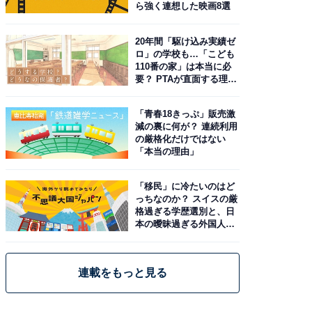
ら強く連想した映画8選
20年間「駆け込み実績ゼ
ロ」の学校も…「こども
110番の家」は本当に必
要？ PTAが直面する理想
と現実
「青春18きっぷ」販売激
減の裏に何が？ 連続利用
の厳格化だけではない
「本当の理由」
「移民」に冷たいのはど
っちなのか？ スイスの厳
格過ぎる学歴選別と、日
本の曖昧過ぎる外国人政
策
連載をもっと見る