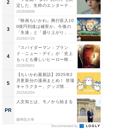
2
2
定した、生粋のエンターテ...
ング！ 2
2026/08/08
2026/08/0
『映画ちいかわ』興行収入10
『一次
0億円到達は確実か。今後の
ーラ全開
3
3
「失速」と「盛り上がり」
定した、
が...
2026/07/28
2026/08/0
『スパイダーマン：ブラン
人文知
ド・ニュー・デイ』が「史上
4
PR
もっとも優しいヒーロー映
画」に...
2026/08/01
國學院大
【ちいかわ最新話】2025年2
月更新分の漫画まとめ！ 登場
5
キャラクター、グッズ情...
2025/02/04
人文知とは、モノから始まる
PR
國學院大學
Recommended by