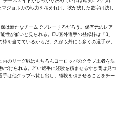
、チームメイトがしっかり決めていれば確実に2ケタに
ったマジョルカの戦力を考えれば、彼が残した数字は決し
久保は新たなチームでプレーするだろう。保有元のレア
能性が低いと見られる。EU圏外選手の登録枠は「3」
の枠を当てているからだ。久保以外にも多くの選手が、
国内のリーグ戦はもちろんヨーロッパのクラブ王者を決
義務づけられる。若い選手に経験を積ませるすき間は見つ
選手は他クラブへ貸し出し、経験を積ませることをチー