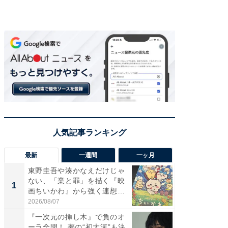
最新
一週間
一ヶ月
東野圭吾や湊かなえだけじゃ
東野圭
ない、「業と罪」を描く『映
ない、
1
1
画ちいかわ』から強く連想し
画ちい
た...
た...
2026/08/07
2026/08/0
『一次元の挿し木』で負のオ
「FRUI
ーラ全開！ 夢の“初大河”も決
うまい