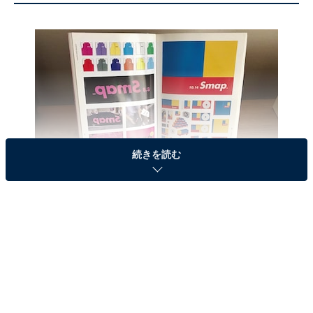
続きを読む
休刊した『広告批評』でもSMAPが登場している
その昔、やんちゃな男の子に憧れてしまう時代と言えば
いいだろうか、忌野清志郎や世良公則に「おいら」と言