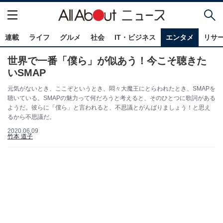
連載
ライフ
グルメ
社会
IT・ビジネス
エンタメ
リサ
世界で一番「僕ら」が似あう！今こそ聴きた
いSMAP
元気がないとき、ここぞというとき、悶々大魔王にとらわれたとき、SMAPを
聴いている。SMAPの魅力って何だろうと考えると、そのひとつに歌詞がある
ようだ。彼らに「僕ら」と言われると、不思議とがんばりましょう！と思え
るから不思議だ。
2020.06.09
竹本 道子