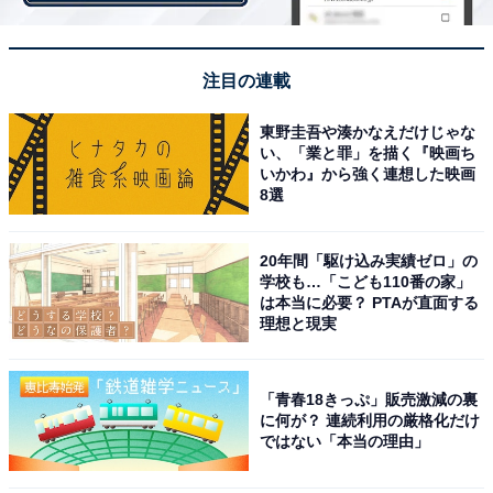
WELCOME ようこそ日本へ 僕らが生きてる時代へ
舞い降りた偶然に 心からありがとう
君が 君でいることが とても美しい
注目の連載
東野圭吾や湊かなえだけじゃな
い、「業と罪」を描く『映画ち
まさに時代を表現した愛にあふれた1曲であり、彼らが
いかわ』から強く連想した映画
歌うことで笑顔になれた女性は多いだろう。
8選
20年間「駆け込み実績ゼロ」の
学校も…「こども110番の家」
は本当に必要？ PTAが直面する
理想と現実
「青春18きっぷ」販売激減の裏
に何が？ 連続利用の厳格化だけ
ではない「本当の理由」