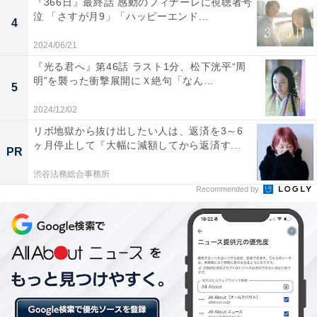
『366日』最終話 感動のフィナーレに視聴者号
泣 「さすが月9」「ハッピーエンド...
4
僕らは いつだって 一人じゃ無いんだよ Please
2024/06/21
Stand Up いつも感じてたくて
『光る君へ』第46話 ラスト1分、松下洸平“周
明”を襲った衝撃展開にＸ絶句「なん...
5
2024/12/02
僕らは 散らばった 夢の欠片集め ほらSunrise 高く
リボ地獄から抜け出したい人は、返済を3～6
羽ばたいていこう
ヶ月停止して『大幅に減額してから返済す...
PR
渋谷法務総合事務所
Recommended by
は、心にリフレインしながら、乗り越える勇気を教えて
くれる。
『Dear WOMAN』（作詞:麻生哲朗 作曲･編曲:平田祥一
郎）では、時代をリードするキラキラした風が心地い
い。