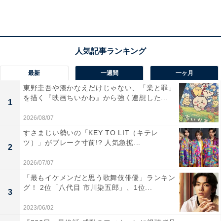
向けられるSMAPのメッセージ性と、時代を彩るクリエ
ーターたちの洗練された言葉が溶け合って、私たちに未
来を見せてくれるからだ。
『Triangle』（作詞･作曲:市川喜康）の
最新
一週間
一ヶ月
東野圭吾や湊かなえだけじゃない、「業と罪」
僕の目が キミの手が 僕らの声が
を描く『映画ちいかわ』から強く連想した...
1
それぞれ異なっているように
2026/08/07
自由でこそ 生命だから
すさまじい勢いの「KEY TO LIT（キテレ
ツ）」がブレーク寸前!? 人気急拡...
2
には、そのスケールの大きさに涙が出るし、未来を生き
2026/07/07
るための手がかりを感じる。SMAPだからこその楽曲で
「最もイケメンだと思う歌舞伎俳優」ランキン
ある。
グ！ 2位「八代目 市川染五郎」、1位...
3
『この瞬間、きっと夢じゃない』（作詞･作曲:Hi-Fi
2023/06/02
CAMP）の