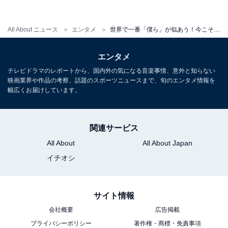
All About ニュース
エンタメ
世界で一番「僕ら」が似あう！今こそ聴きたいSMAP
2002年発売の「Drink!Smap!」も佐藤可士和のデザイン
エンタメ
「僕ら」は見た目の若さではなく、心の若さが表れた一
テレビドラマのレポートから、国内外の気になる音楽事情、意外と知らない
人称。芽吹く可能性は年齢に関係なく誰もが持ち合わせ
映画業界や作品の考察、話題のスポーツニュースまで、旬のエンタメ情報を
ているものであり、若い世代が使う「僕ら」から、さら
幅広くお届けしています。
に成熟した「僕ら」がSMAPには存在している。
SMAPの魅力は大人の遊び心。5人それぞれが衣装として
関連サービス
着るスーツにも、それぞれの個性で着崩す巧さを感じる
All About
All About Japan
し、ダンスにも個性が生きている。「僕ら」にはそんな
イチオシ
人生を謳歌する生き方みたいなものも感じられ、そこも
魅力だ。
サイト情報
SMAPとして不動の存在となった彼らの社会性は計り知
会社概要
広告掲載
れないが、彼らはそこにみごとに応えていく。教科書通
プライバシーポリシー
著作権・商標・免責事項