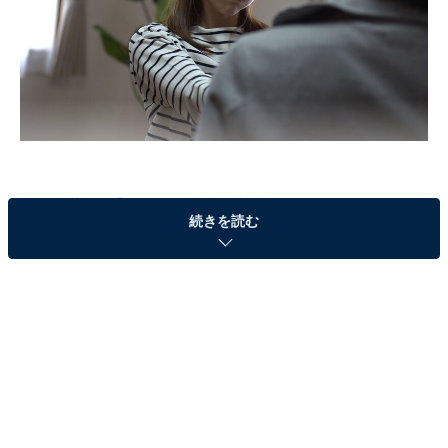
コロナ禍で崩れた、嫁姑の均衡
続きを読む
今年71歳になるかず美さん（仮名）は、40代の息子夫婦
と同居を始めて、今年で15年。つかず離れずの距離を保
ち、波風を立てないよう気を遣いながら暮らしてきたと
いいます。
「息子と嫁は都内の大学の同級生で、ふたりが25歳の時
に結婚したんです。最初はもちろん別居していたのです