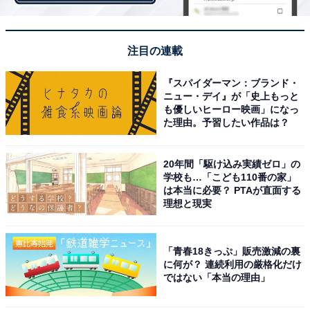
注目の連載
『スパイダーマン：ブランド・
ニュー・デイ』が「史上もっと
も優しいヒーロー映画」になっ
た理由。予習したい作品は？
20年間「駆け込み実績ゼロ」の
学校も…「こども110番の家」
は本当に必要？ PTAが直面する
理想と現実
嫁の口から飛び出した暴言に――
そのとき、かず美さんの家には、定年退職をし趣味の模
「青春18きっぷ」販売激減の裏
に何が？ 連続利用の厳格化だけ
型づくりに精を出すご主人と、宿題を持って2階に上っ
ではない「本当の理由」
てきていたふたりの孫、そしてかず美さんの4人がお
り、居間でくつろぎながらめいめいに好きなことをして