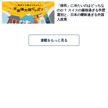
「移民」に冷たいのはどっちな
いたのだそう。
のか？ スイスの厳格過ぎる学歴
選別と、日本の曖昧過ぎる外国
人政策
「人間って、びっくりしすぎると口が開いて閉じられな
くなるんですよ、ご存知でしたか？ 孫たちにおやつを出
し、夫にコーヒーを入れていたところ、嫁がドスドスと
連載をもっと見る
音を立てながら2階に上ってきたんです。開口一番に言
われたのは『あんたたちみんな、私をバカにしてい
る！』でした。
意味がわからなくてきょとんとしていると、『私が働い
ていないからバカにしているんだ！ おまえらなんか大嫌
いだ！ 人を馬鹿にするのもいい加減にしろ！ 同居なんか
したくなかった！ おまえらが出ていけばいいだけなの
に、いつまでも居座りやがって！』と。そんなことを激