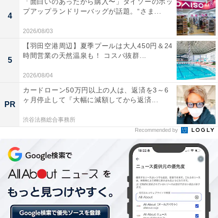
「面白いのあったから購入〜」ダイソーのポッ
みになったので、昼ごはんや夜ごはんなど、私がつくっ
プアップランドリーバッグが話題。“さま...
4
て食べさせるようになっていたんです。まだそのころは
嫁も仕事に行っていたのですが、4月からは自宅待機と
2026/08/03
なりました。最初の数日は『久しぶりに長い休みがもら
【羽田空港周辺】夏季プールは大人450円＆24
時間営業の天然温泉も！ コスパ抜群...
えたと思ってのんびりします』なんて言ってたのです
5
が、1週間もしないうちに孫たちに対してイライラし始
2026/08/04
めるようになったんです」
カードローン50万円以上の人は、返済を3～6
ヶ月停止して『大幅に減額してから返済...
PR
ピリピリイライラとする母親を恐れ、孫たちは早朝から
渋谷法務総合事務所
Recommended by
かず美さん世帯の家へ。コーンフレークや菓子パンな
ど、孫たちが好んで食べるものを用意して待っていたか
ず美さんでしたが、GWのある日、お嫁さんがものすご
い剣幕で怒鳴り込んできたといいます。