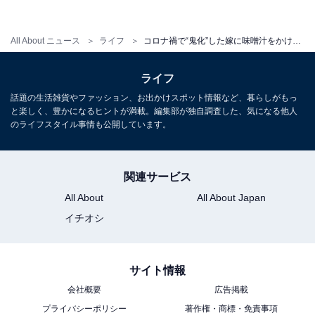
しい勢いで怒鳴り散らしました。夫も私も何が何やら開
いた口がふさがらない状態。孫たちは『お母さん、何言
ってんの？ バカなの？』と。でも、それを聞いた嫁はさ
All About ニュース
ライフ
コロナ禍で“鬼化”した嫁に味噌汁をかけられて…70代同居義母の苦悩
らに激高し、今度はとても言葉で言えないような暴言を
ライフ
吐きながら、居間のテーブルの上や棚の上にあった花瓶
や電話機、写真立てを薙ぎ払うようにして壊し始めたん
話題の生活雑貨やファッション、お出かけスポット情報など、暮らしがもっ
と楽しく、豊かになるヒントが満載。編集部が独自調査した、気になる他人
です……」
のライフスタイル事情も公開しています。
恐怖で何もできずに固まっていると、お嫁さんは来た時
関連サービス
と同様にドスドスと音を立てて階下へ。割れてしまった
All About
All About Japan
写真立てのガラスまみれになった床を見て涙がこぼれる
イチオシ
のを止めることができなかったというかず美さんでした
が、お孫さんからの「おばあちゃん、お母さんがごめ
ん。俺たち、アルバイトして同じ写真立て、必ず買って
サイト情報
返すから」という言葉に、ハッと我に返ったといいま
会社概要
広告掲載
す。
プライバシーポリシー
著作権・商標・免責事項