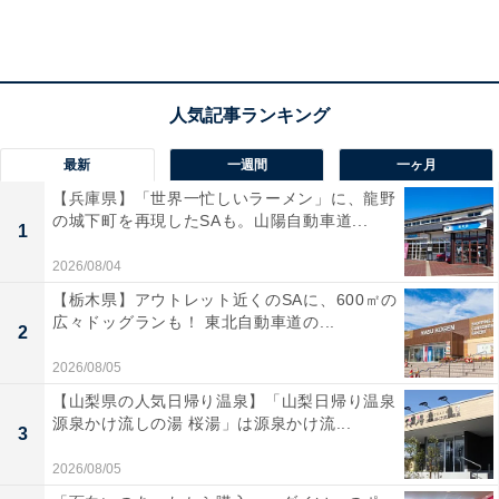
ういいかげん、誰かに気を遣って生きるのは嫌だって、
そう思っていたんです。でも、息子夫婦がどうして
も……というので、お互いになるべく干渉しないことを
条件に、同居することになりました。当時は私もまだ働
いていたので、息子家族と顔を合わせること自体が少な
く、孫が生まれてからもほどよい距離を置いて付き合っ
最新
一週間
一ヶ月
ていました」
【兵庫県】「世界一忙しいラーメン」に、龍野
の城下町を再現したSAも。山陽自動車道...
1
2026/08/04
そんな生活に変化が起きたのは、今年の4月のことだっ
たと、かず美さんは振り返ります。イベント運営会社に
【栃木県】アウトレット近くのSAに、600㎡の
広々ドッグランも！ 東北自動車道の...
勤めているお嫁さんが、コロナ禍で完全休業状態とな
2
り、毎日、家にいるようになったことで歯車が狂ってい
2026/08/05
ったのだとか。
【山梨県の人気日帰り温泉】「山梨日帰り温泉
源泉かけ流しの湯 桜湯」は源泉かけ流...
3
2026/08/05
「中学生になるふたりの孫たちは3月上旬から学校が休