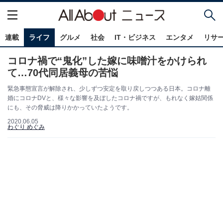
連載
ライフ
グルメ
社会
IT・ビジネス
エンタメ
リサ
コロナ禍で“鬼化”した嫁に味噌汁をかけられ
て…70代同居義母の苦悩
緊急事態宣言が解除され、少しずつ安定を取り戻しつつある日本。コロナ離
婚にコロナDVと、様々な影響を及ぼしたコロナ禍ですが、もれなく嫁姑関係
にも、その脅威は降りかかっていたようです。
2020.06.05
わぐり めぐみ