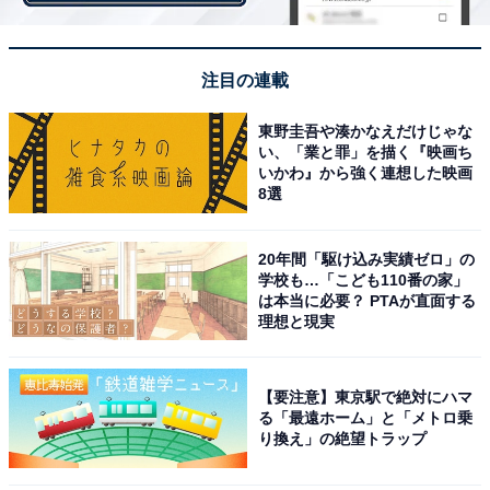
匠”を立てる役回りに徹しようと努めている、どこかほっ
こり感がただようニュートラルな読み物……との印象を
注目の連載
受けました。
東野圭吾や湊かなえだけじゃな
い、「業と罪」を描く『映画ち
しかも、文中に添えられていた二枚の写真は、どれもい
いかわ』から強く連想した映画
8選
わゆる計算され尽くした“芸能人スマイル”ではなく、ま
るで“素人”のごとくに無防備な表情──おそらく「このヒ
トが百恵ちゃんですよ」と言われずに見たら、大半の読
20年間「駆け込み実績ゼロ」の
学校も…「こども110番の家」
者がスルーしてしまうことでしょう。つまり、作品集を
は本当に必要？ PTAが直面する
出版できるほどにパッチワークキルトの虜となった三浦
理想と現実
百恵さんは、いまだ歌手としては沈黙を守り続けている
わけで、だからこそ「山口百恵」は風化することなく、
【要注意】東京駅で絶対にハマ
なお伝説として語り継がれていくのです。
る「最遠ホーム」と「メトロ乗
り換え」の絶望トラップ
そして、「伝説」というやつは、その“本体”が“完全消