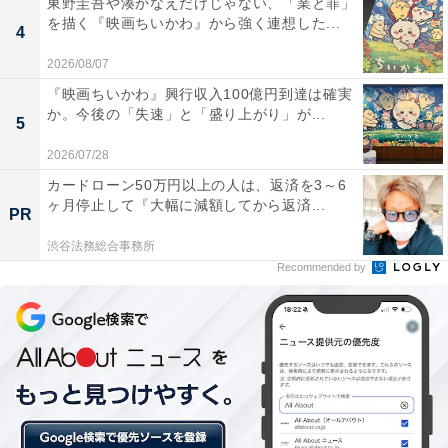
東野圭吾や湊かなえだけじゃない、「業と罪」
を描く『映画ちいかわ』から強く連想した...
4
2026/08/07
『映画ちいかわ』興行収入100億円到達は確実
か。今後の「失速」と「盛り上がり」が...
5
2026/07/28
カードローン50万円以上の人は、返済を3～6
ヶ月停止して『大幅に減額してから返済...
PR
渋谷法務総合事務所
Recommended by
“素人”のように無防備な表情で……
そのインタビューは、日本キルト界の第一人者だという
鷲沢玲子さんの“弟子”として登場。あくまでフォロワー
としてのスタンスを崩さず（表紙の見出しも鷲沢さんの
名前が先にありました）、自身はじつに控えめに……“師