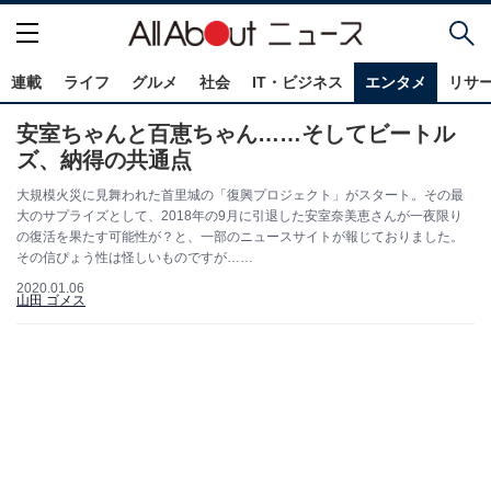
連載
ライフ
グルメ
社会
IT・ビジネス
エンタメ
リサ
安室ちゃんと百恵ちゃん……そしてビートル
ズ、納得の共通点
大規模火災に見舞われた首里城の「復興プロジェクト」がスタート。その最
大のサプライズとして、2018年の9月に引退した安室奈美恵さんが一夜限り
の復活を果たす可能性が？と、一部のニュースサイトが報じておりました。
その信ぴょう性は怪しいものですが……
2020.01.06
山田 ゴメス