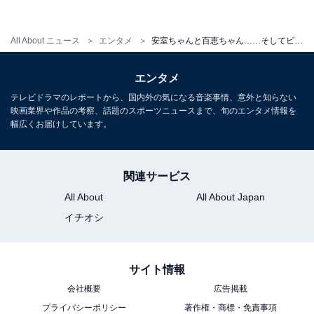
All About ニュース
エンタメ
安室ちゃんと百恵ちゃん……そしてビートルズ、納得の共通点
最後に。誤解のないよう、念のためつけ加えておきます
が、ぼくは松田聖子さんや浜崎あゆみさんみたいに、ピ
エンタメ
ークを過ぎてもステージに立つことをやめないアーティ
テレビドラマのレポートから、国内外の気になる音楽事情、意外と知らない
ストだとか、老体に鞭を打ちながら、ときにはボーカル
映画業界や作品の考察、話題のスポーツニュースまで、旬のエンタメ情報を
をすげ替えてまで世界ツアーに挑む、かつての大御所バ
幅広くお届けしています。
ンドだとかを否定しているわけでは決してありません。
継続は力なり──これはこれでまたすごいことだ……と、
関連サービス
惜しみないリスペクトの意を、皮肉でもなんでもなく感
All About
All About Japan
じてやまないのです。
イチオシ
サイト情報
会社概要
広告掲載
プライバシーポリシー
著作権・商標・免責事項