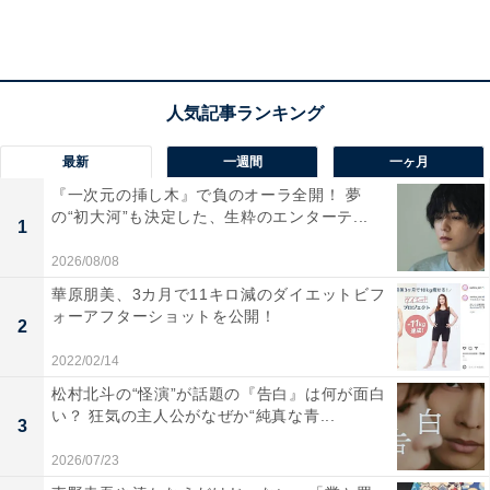
ーティストとしてメディアには出てほしくないな……」
との想いのほうが、どうしても勝ってしまうわけであり
ます。
なぜかネット上ではあまり話題になっていなかったので
最新
一週間
一ヶ月
すが、去年12月1日発売の『家庭画報』1月号に三浦百恵
『一次元の挿し木』で負のオーラ全開！ 夢
──そう。あの、かつての国民的大スター・山口百恵さん
の“初大河”も決定した、生粋のエンターテ...
1
のロングインタビューが掲載されておりました。引退後
2026/08/08
は一貫して芸能界やマスコミとは距離を置いており、盗
華原朋美、3カ月で11キロ減のダイエットビフ
撮めいた“日常写真”こそ稀に報じられてはいたものの、
ォーアフターショットを公開！
2
このように百恵さんがメディア上に、公式的なかたちで
大々的に登場するのは、ぼくが記憶するかぎり、初めて
2022/02/14
なのではないでしょうか。
松村北斗の“怪演”が話題の『告白』は何が面白
い？ 狂気の主人公がなぜか“純真な青...
3
2026/07/23