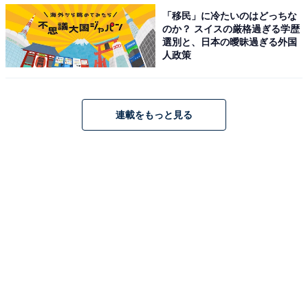
「移民」に冷たいのはどっちな
滅”してこそ、よりいっそう肥大化する性質があります。
のか？ スイスの厳格過ぎる学歴
ビートルズは再結成しなかった（できなかった）からこ
選別と、日本の曖昧過ぎる外国
人政策
そ伝説になった。日本のアーティストで例えるなら、尾
崎豊さんあたりも「完全消滅→伝説」パターンの一人、
サッカーの中田英寿さんなんかは「旅人」として、しば
連載をもっと見る
しメディアに顔を晒したりしているせいか、少々レジェ
ンド性は弱い気がします。
文春砲からインターネットまで……ちまたで溢れかえる
情報に衝立を立てるのが困難となったこの時代に、安室
奈美恵さんは“潔い引き際”で日本音楽界の歴史に名を残
せる最後のアーティストなのかもしれません。ゆえに、
ぼくは自分本位ながら、心の中でこう願います。後生な
ので、これ以上アムロちゃんを誘惑するのはやめて、も
うそっとしといてあげて……と。