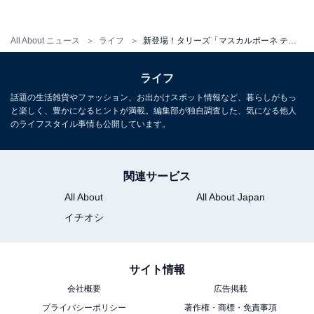
時間が経つにつれてホイップがティラミスラテに溶け、
飲むたびに甘い香りに包まれます。あったかくてクリー
All About ニュース
ライフ
新登場！タリーズ「マスカルポーネ ティラミスラテ」を実食
ミーなラテをちょっとずつ飲む幸せは、冬ならではの醍
醐味ですね。ゆっくり本でも読みながら、次第に変わる
ライフ
味と甘さを楽しみたい一杯です。
話題の生活雑貨やファッション、お出かけスポット情報など、暮らしがもっ
と楽しく、豊かになるヒントが満載。編集部が独自調査した、気になる他人
のライフスタイル事情も公開しています。
コールドはすっきり楽しみたい人に
関連サービス
All About
All About Japan
イチオシ
サイト情報
会社概要
広告掲載
プライバシーポリシー
著作権・商標・免責事項