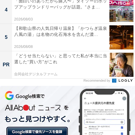
「面白いのあったから購入〜」ダイソーのポッ
プアップランドリーバッグが話題。“さま...
4
このホイップの海に、チョコパウダーと赤いドライスト
2026/08/03
ロベリーがたっぷり乗っています。いちごの赤がある
【和歌山県の人気日帰り温泉】「かつらぎ温泉
と、一気にホリデーシーズンらしい雰囲気になりますよ
八風の湯」は名物の化石海水を含んだ濃...
5
ね。
2026/08/08
まずはスプーンでホイップだけ失礼して。生クリームよ
「どうせ当たらない」と思ってた私が本当に当
選した“買い方”がこれ
りもまったりとして、マスカルポーネらしいコクを感じ
PR
ます。たっぷりかかったチョコパウダーも効いていてい
合同会社デジタルファーム
っぱい食べたくなってしまいますが、これはラテを楽し
Recommended by
むためのもの。ひとくちで我慢しましょう（笑）。