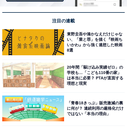
注目の連載
東野圭吾や湊かなえだけじゃな
い、「業と罪」を描く『映画ち
いかわ』から強く連想した映画
8選
20年間「駆け込み実績ゼロ」の
学校も…「こども110番の家」
ホイップが濃厚なエスプレッソに溶けると……ま
は本当に必要？ PTAが直面する
理想と現実
さにティラミス！
「青春18きっぷ」販売激減の裏
に何が？ 連続利用の厳格化だけ
ではない「本当の理由」