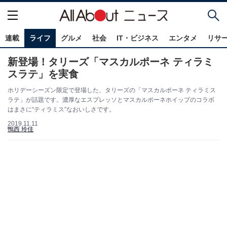
連載
ライフ
グルメ
社会
IT・ビジネス
エンタメ
リサ
新登場！タリーズ「マスカルポーネ ティラミ
スラテ」を実食
ホリデーシーズン限定で登場した、タリーズの「マスカルポーネ ティラミス
ラテ」が話題です。濃厚なエスプレッソとマスカルポーネホイップのコラボ
はまさに“ティラミス”なおいしさです。
2019.11.11
鴨西 玲佳