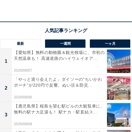
最新
一週間
一ヶ月
【愛知県】無料の動物園＆観光牧場に、市初の
天然温泉も！ 高速道路のハイウェイオア...
1
2026/08/07
「やっと巡り会えたよ」ダイソーの“ちいかわ
ポーチ”が220円で反響。ぬい活＆防災...
2
まずはホットから。スイーツ好きなら目がキラキラして
2026/08/06
しまう大盛りのホイップが鎮座しています。生クリーム
【鹿児島県】桜島を望む駅ビルの大観覧車に、
よりも黄色い色なので、ただのホイップでないことは一
無料の駅ナカ足湯も！ 駅ナカ・駅直結ス...
3
目瞭然。黄色の正体は……なめらかで上品な甘みがある
2026/08/08
チーズ、マスカルポーネ！