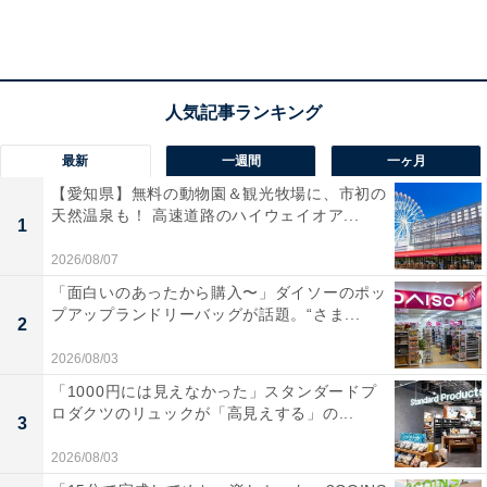
最新
一週間
一ヶ月
【愛知県】無料の動物園＆観光牧場に、市初の
毎年楽しみにしている人も多いクリスマス限定フラペチ
天然温泉も！ 高速道路のハイウェイオア...
1
ーノ。今年のホリデーシーズンのスタートは、メリーク
リスマスならぬ「メリーストロベリーケーキ フラペチー
2026/08/07
ノ」。クリスマスショートケーキをイメージした白と赤
「面白いのあったから購入〜」ダイソーのポッ
プアップランドリーバッグが話題。“さま...
のコントラストに、思わず胸が高まります。
2
2026/08/03
まずケーキの断面のような見た目に注目です。カップの
「1000円には見えなかった」スタンダードプ
底にはスポンジケーキのクラム、さらに真っ赤なストロ
ロダクツのリュックが「高見えする」の...
3
ベリーソース、その上にはスポンジケーキ風味のベース
2026/08/03
がたっぷり。仕上げにホイップクリームとフリーズドラ