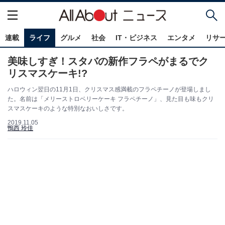
連載
ライフ
グルメ
社会
IT・ビジネス
エンタメ
リサ
美味しすぎ！スタバの新作フラペがまるでク
リスマスケーキ!?
ハロウィン翌日の11月1日、クリスマス感満載のフラペチーノが登場しまし
た。名前は「メリーストロベリーケーキ フラペチーノ」、見た目も味もクリ
スマスケーキのような特別なおいしさです。
2019.11.05
鴨西 玲佳