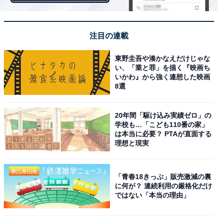
リーが効いてる！
注目の連載
東野圭吾や湊かなえだけじゃな
い、「業と罪」を描く『映画ち
いかわ』から強く連想した映画
8選
20年間「駆け込み実績ゼロ」の
学校も…「こども110番の家」
は本当に必要？ PTAが直面する
理想と現実
「青春18きっぷ」販売激減の裏
に何が？ 連続利用の厳格化だけ
ではない「本当の理由」
クリスマス限定カップのかわいいデザインと美しい断面