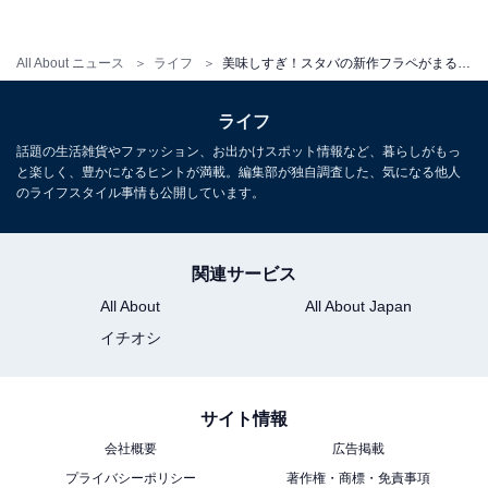
All About ニュース
ライフ
美味しすぎ！スタバの新作フラペがまるでクリスマスケーキ!?
ライフ
話題の生活雑貨やファッション、お出かけスポット情報など、暮らしがもっ
と楽しく、豊かになるヒントが満載。編集部が独自調査した、気になる他人
のライフスタイル事情も公開しています。
関連サービス
本物のスポンジを使ったケーキクラムは、サクサク食感
All About
All About Japan
を楽しめるように少量のショートブレッドを混ぜ込んで
イチオシ
いるとのこと。さらにスポンジケーキソースには、スポ
ンジを作るときに使われる卵や乳製品が使われていま
す。
サイト情報
会社概要
広告掲載
そんな素材へのこだわりのおかげで、まるでショートケ
プライバシーポリシー
著作権・商標・免責事項