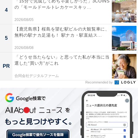
「15分で完成してめちゃ楽しかった」3COINS
イストロベリーをトッピングした、デザート感たっぷり
の「モールドールトレカケースキッ...
4
のフラペチーノです。
2026/08/05
【鹿児島県】桜島を望む駅ビルの大観覧車に、
無料の駅ナカ足湯も！ 駅ナカ・駅直結ス...
5
2026/08/08
「どうせ当たらない」と思ってた私が本当に当
選した“買い方”がこれ
PR
合同会社デジタルファーム
Recommended by
サクサクで甘酸っぱい、フリーズドライストロベ