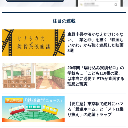
ど合わせて4球団が競合しました。
阪神に入団後の江夏はストレートしか投げられなかった
注目の連載
1年目からいきなり12勝を挙げて主戦投手の仲間入りを
果たすと、カーブを覚えた2年目の68年には25勝を挙げ
東野圭吾や湊かなえだけじゃな
い、「業と罪」を描く『映画ち
て最多勝を獲得。この年に記録したシーズン奪三振記録
いかわ』から強く連想した映画
401はいまだに更新されていない大記録として燦然と輝
8選
いています。
20年間「駆け込み実績ゼロ」の
学校も…「こども110番の家」
は本当に必要？ PTAが直面する
理想と現実
【要注意】東京駅で絶対にハマ
る「最遠ホーム」と「メトロ乗
り換え」の絶望トラップ