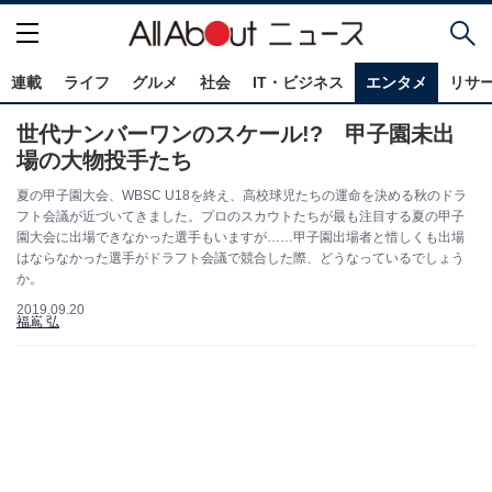
連載
ライフ
グルメ
社会
IT・ビジネス
エンタメ
リサ
世代ナンバーワンのスケール!? 甲子園未出
場の大物投手たち
夏の甲子園大会、WBSC U18を終え、高校球児たちの運命を決める秋のドラ
フト会議が近づいてきました。プロのスカウトたちが最も注目する夏の甲子
園大会に出場できなかった選手もいますが……甲子園出場者と惜しくも出場
はならなかった選手がドラフト会議で競合した際、どうなっているでしょう
か。
2019.09.20
福嶌 弘