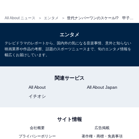
のミスに足を引っ張られる形で敗れ、とうとう甲子園大
会には無縁のまま高校3年間を終えました。
All About ニュース
エンタメ
世代ナンバーワンのスケール!? 甲子園未出場の大物投手たち
迎えたドラフト会議で河内は広島、中日、近鉄との3球
エンタメ
団競合での1位指名。広島が交渉権を獲得してそのまま
テレビドラマのレポートから、国内外の気になる音楽事情、意外と知らない
入団します。当然未来のエースとして大きな期待を寄せ
映画業界や作品の考察、話題のスポーツニュースまで、旬のエンタメ情報を
られましたが、04年に8勝を挙げてオールスターゲーム
幅広くお届けしています。
に出場した以外は慢性的に故障に見舞われ、プロ入り通
算で16勝しか挙げられずに15年に現役を引退しました。
関連サービス
All About
All About Japan
イチオシ
佐々木朗希は史上3人目の選手になるか!?
いかがでしたか？ 片や名球会入り投手、そして故障に
サイト情報
泣かされた苦労人と両極端な成績が出ていますが、いず
会社概要
広告掲載
れもオールスターゲームに出場した経験を持つなど、一
プライバシーポリシー
著作権・商標・免責事項