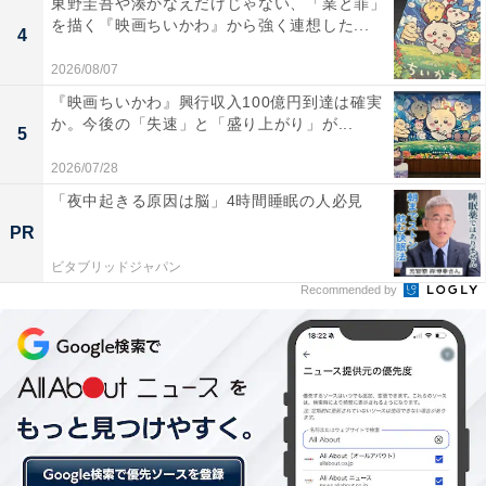
東野圭吾や湊かなえだけじゃない、「業と罪」
を描く『映画ちいかわ』から強く連想した...
江夏豊（大阪学院大学高－阪神ほか）
4
2026/08/07
プロ野球史上シーズン最多奪三振の記録を持つ江夏豊。
『映画ちいかわ』興行収入100億円到達は確実
中学時代は野球のほかに砲丸投げや相撲などをしていた
か。今後の「失速」と「盛り上がり」が...
5
という異色の経歴の持ち主でしたが、高校入学後は野球
2026/07/28
に専念。制球力に乏しいところがあったために変化球を
「夜中起きる原因は脳」4時間睡眠の人必見
一切教わらなかったという現在では考えられないプロセ
PR
スを踏んでいますが、エースとして成長。しかし、高校
ビタブリッドジャパン
野球界屈指の激戦区である大阪府において決して強豪で
Recommended by
はない高校にいたことでなかなか勝ちに恵まれず、最高
成績は高校3年生時に出場した府大会のベスト4でした。
ところがプロのスカウトたちは江夏の砲丸投げ仕込みの
重いストレートと打者との駆け引きに長けた投球術を高
く評価。結果的にドラフト会議時は阪神のほかに巨人な