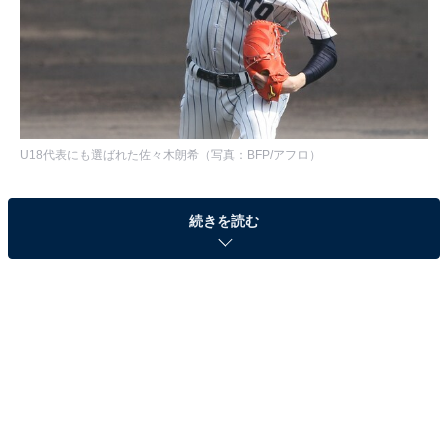
U18代表にも選ばれた佐々木朗希（写真：BFP/アフロ）
続きを読む
大阪の履正社が悲願の初優勝を遂げた夏の甲子園大会、
まさかの5位に終わったWBSC U18を終え、ひと段落着
いた感のある高校野球。今年の夏を沸かせた選手たちが
この秋に開催されるドラフト会議で指名されるかが野球
ファンにとっては興味深いところです。特に、今年の注
目選手と言えば、大船渡の佐々木朗希を置いて他にはい
ないでしょう。
WBSC U18では血マメの影響でわずか1イニングのみの