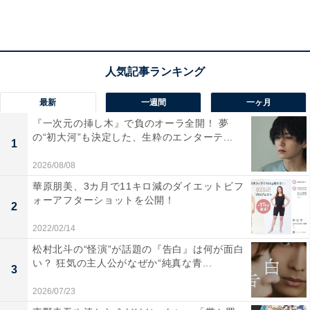
合指名を受けた選手も2名いるほど。そんな未完の大器
ともいうべき選手とはいったいどんな選手だったのでし
ょう。
最新
一週間
一ヶ月
『一次元の挿し木』で負のオーラ全開！ 夢
の“初大河”も決定した、生粋のエンターテ...
1
2026/08/08
華原朋美、3カ月で11キロ減のダイエットビフ
ォーアフターショットを公開！
2
2022/02/14
松村北斗の“怪演”が話題の『告白』は何が面白
い？ 狂気の主人公がなぜか“純真な青...
3
2026/07/23