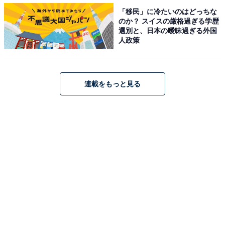
「移民」に冷たいのはどっちな
のか？ スイスの厳格過ぎる学歴
選別と、日本の曖昧過ぎる外国
人政策
河内貴哉（国学院久我山－広島）
連載をもっと見る
1999年に史上2人目となる指名を受けたのが国学院久我
山のエース・河内貴哉。ずんぐりむっくりの体型だった
江夏とは異なり、河内は180センチ代後半の細身な投手
でした。
スリークォーター気味のフォームから放たれるコンスタ
ントに140キロ台を出すストレートと、切れ味抜群のス
ライダーを組み合わせることで三振を量産。いつしか
「和製ランディ・ジョンソン」と称された河内でした
が、東東京都大会決勝では日大三高と対戦した際は味方