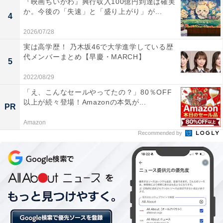
『映画ちいかわ』興行収入100億円到達は確実
最初から最後まで手に汗握る展開！男子のレース
か。今後の「失速」と「盛り上がり」が...
を振り返る
4
2026/07/28
ここからは熱戦のレースを振り返ります。
実は高学歴！ 乃木坂46で大学進学している歴
代メンバーまとめ【早慶・MARCH】
5
2022/08/29
「え、こんなセールやってたの？」80％OFF
以上が続々登場！Amazonの本気が...
PR
Amazon
Recommended by