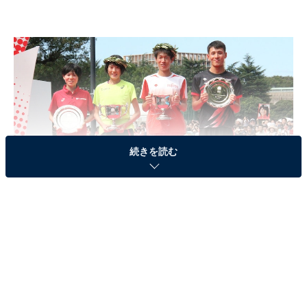
続きを読む
2020年東京五輪への出場が内定した（左から）鈴木亜由子選手、前田穂南
選手、中村匠吾選手、服部勇馬選手（編集部撮影）
MGCの男子1位は中村匠吾選手（富士通）、2位は服部勇
馬選手（トヨタ自動車）、女子1位は前田穂南選手（天