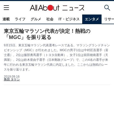
連載
ライフ
グルメ
社会
IT・ビジネス
エンタメ
リサ
東京五輪マラソン代表が決定！熱戦の
「MGC」を振り返る
9月15日、東京五輪マラソン代表選考レースである、マラソングランドチャン
ピオンシップ（MGC）が行われました。MGCの男子1位は中村匠吾選手（富
士通）、2位は服部勇馬選手（トヨタ自動車）、女子1位は前田穂南選手（天
満屋）、2位は鈴木亜由子選手（日本郵政グループ）で、この4名の選手が来
年に行われる東京五輪マラソン代表に内定しました。ここからは熱戦のレー
スを振り返ります。
2019.09.16
角田 タケシ