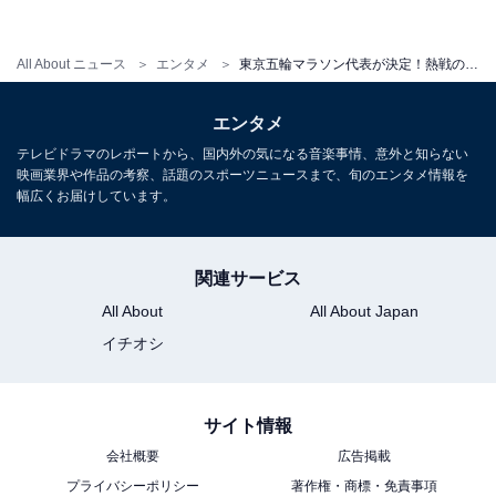
All About ニュース
エンタメ
東京五輪マラソン代表が決定！熱戦の「MGC」を振り返る
独走状態で21kmの銀座に現れた設楽悠太選手（編集部撮影）
エンタメ
序盤で思いのほか差がついてしまったことから、追う集
テレビドラマのレポートから、国内外の気になる音楽事情、意外と知らない
団も山本憲二選手（マツダ）、神野大地選手（セルソー
映画業界や作品の考察、話題のスポーツニュースまで、旬のエンタメ情報を
ス）などが代わる代わる集団を動かし、何度もふるい落
幅広くお届けしています。
とし・ペースアップが行われ、ハーフ通過地点では大迫
傑選手（Nike）、服部勇馬選手（トヨタ自動車）、中村
関連サービス
匠吾選手、鈴木健吾選手（ともに富士通）などに絞られ
All About
All About Japan
ました。
イチオシ
サイト情報
会社概要
広告掲載
プライバシーポリシー
著作権・商標・免責事項