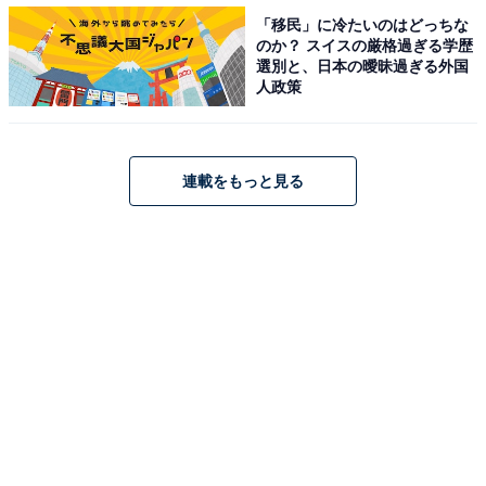
「移民」に冷たいのはどっちな
のか？ スイスの厳格過ぎる学歴
明治神宮外苑いちょう並木の直線を曲がる直前の様子。このときすでに、設
選別と、日本の曖昧過ぎる外国
楽悠太選手が飛び出そうとしている（編集部撮影）
人政策
以降も10km地点（後続と1分44秒差）、15km地点（2分
13秒差）と差を広げていきました。
連載をもっと見る