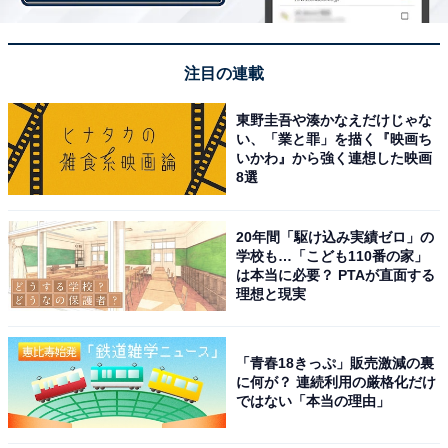
一斉にスタートした男子選手30人（©日本陸上競技連盟）
男子は8時51分、明治神宮外苑いちょう並木をスター
ト。スタートと同時に設楽悠太選手（Honda）が飛び出
注目の連載
し、5km地点で早くも後続に1分差をつけ、プレスルーム
東野圭吾や湊かなえだけじゃな
からもどよめきが起こるほどでした。
い、「業と罪」を描く『映画ち
いかわ』から強く連想した映画
8選
20年間「駆け込み実績ゼロ」の
学校も…「こども110番の家」
は本当に必要？ PTAが直面する
理想と現実
「青春18きっぷ」販売激減の裏
に何が？ 連続利用の厳格化だけ
ではない「本当の理由」