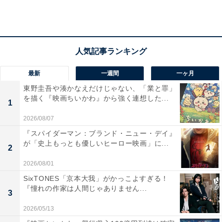
男子
優勝：中村匠吾選手（富士通）……2時間11分28秒（東
京五輪内定）
2位：服部勇馬選手（トヨタ自動車）2時間11分36秒（東
最新
一週間
一ヶ月
京五輪内定）
東野圭吾や湊かなえだけじゃない、「業と罪」
3位：大迫傑選手（Nike）2時間11分41秒
を描く『映画ちいかわ』から強く連想した...
1
女子
2026/08/07
優勝：前田穂南選手（天満屋）2時間25分15秒（東京五
『スパイダーマン：ブランド・ニュー・デイ』
輪内定）
が「史上もっとも優しいヒーロー映画」に...
2
2位：鈴木亜由子選手（日本郵政グループ）2時間29分02
2026/08/01
秒（東京五輪内定）
SixTONES「京本大我」がかっこよすぎる！
3位 小原怜選手（天満屋）2時間29分06秒
『憧れの作家は人間じゃありません...
3
2026/05/13