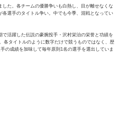
ました。各チームの優勝争いも白熱し、目が離せなくな
が各選手のタイトル争い。中でも今季、混戦となってい
期で活躍した伝説の豪腕投手・沢村栄治の栄誉と功績を
賞。各タイトルのように数字だけで競うものではなく、歴
選手の成績を加味して毎年原則1名の選手を選出していま