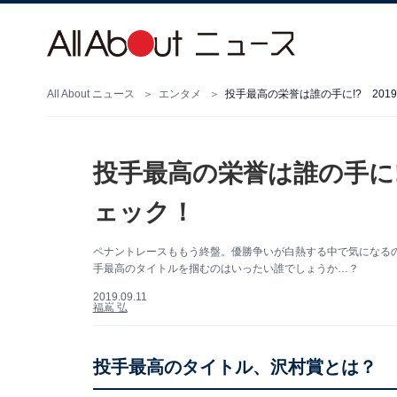
All About ニュース
エンタメ
投手最高の栄誉は誰の手に!? 20
投手最高の栄誉は誰の手に!
ェック！
ペナントレースももう終盤。優勝争いが白熱する中で気になる
手最高のタイトルを掴むのはいったい誰でしょうか…？
2019.09.11
福嶌 弘
投手最高のタイトル、沢村賞とは？