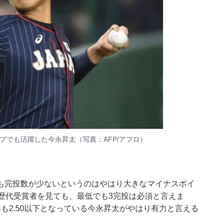
プでも活躍した今永昇太（写真：AFP/アフロ）
も完投数が少ないというのはやはり大きなマイナスポイ
歴代受賞者を見ても、最低でも3完投は必須と言えま
も2.50以下となっている今永昇太がやはり有力と言える