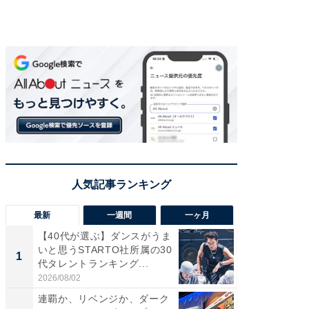
最新
一週間
一ヶ月
【40代が選ぶ】ダンスがうま
【40代
いと思うSTARTO社所属の30
いと思う
1
1
代タレントランキング...
代タレン
2026/08/02
2026/08/0
連覇か、リベンジか、ダーク
なぜK-