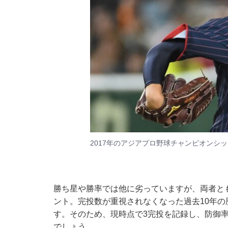
2017年のアジアプロ野球チャンピオンシッ
勝ち星や勝率では他に劣っていますが、両者と
ント。完投数が重視されなくなった過去10年の
す。そのため、現時点で3完投を記録し、防御率
でしょう。