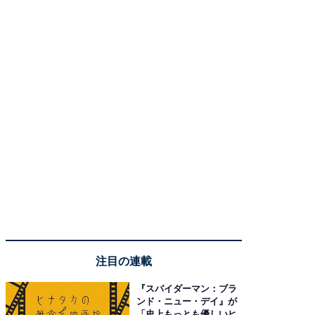
注目の連載
『スパイダーマン：ブラ
ンド・ニュー・デイ』が
「史上もっとも優しいヒ