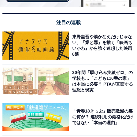
注目の連載
東野圭吾や湊かなえだけじゃな
い、「業と罪」を描く『映画ち
いかわ』から強く連想した映画
8選
会ってみたら……
20年間「駆け込み実績ゼロ」の
学校も…「こども110番の家」
は本当に必要？ PTAが直面する
今年の正月、またも帰省したサトコさんは、街中でばっ
理想と現実
たりマキさんに会った。
「青春18きっぷ」販売激減の裏
「あっ！と言ってお互いに立ち止まっちゃいました。彼
に何が？ 連続利用の厳格化だけ
女は小学校に上がったばかりという娘を連れていて。娘
ではない「本当の理由」
は彼女に似て美人でしたね。ちょっと立ち話しただけだ