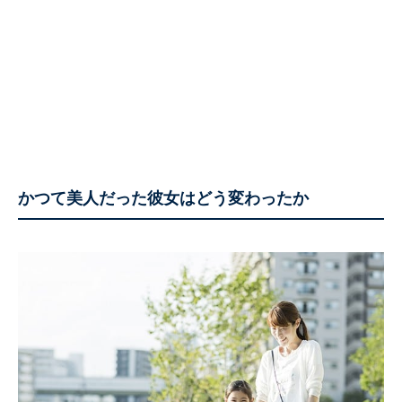
かつて美人だった彼女はどう変わったか