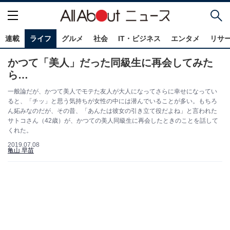
連載
ライフ
グルメ
社会
IT・ビジネス
エンタメ
リサ
かつて「美人」だった同級生に再会してみた
ら…
一般論だが、かつて美人でモテた友人が大人になってさらに幸せになってい
ると、「チッ」と思う気持ちが女性の中には潜んでいることが多い。もちろ
ん妬みなのだが、その昔、「あんたは彼女の引き立て役だよね」と言われた
サトコさん（42歳）が、かつての美人同級生に再会したときのことを話して
くれた。
2019.07.08
亀山 早苗