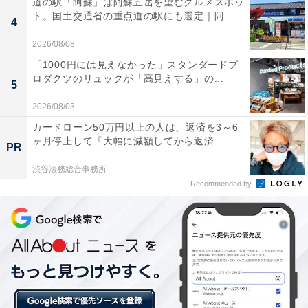
道の駅「阿蘇」は阿蘇五岳を望むグルメスポッ
ト。国土交通省の重点道の駅にも選定｜阿...
「噂を聞いたとき、マキに会いたいような会いたくない
4
ような、複雑な気持ちでした。女王様気質の彼女を私は
2026/08/08
嫌いではなかったけど、やはり引き立て役として私をそ
「1000円には見えなかった」スタンダードプ
ばに置いておきたかったのかなというのがずっと引っか
ロダクツのリュックが「高見えする」の...
5
かっていたので」
2026/08/03
カードローン50万円以上の人は、返済を3～6
あの美人で気位の高いマキさんが、どういう人生を経て
ヶ月停止して『大幅に減額してから返済...
PR
母親と子どもと3人で暮らすようになったのか。今はど
渋谷法務総合事務所
んな女性になっているのか。興味は尽きなかった。
Recommended by