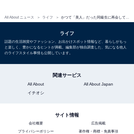
そのとき離婚して本当によかったって言っていました。
『昔の私、いやな女だったでしょ』と彼女が言ってきた
ことがあって、いろいろあったけどいい女になったなあ
All About ニュース
ライフ
かつて「美人」だった同級生に再会してみたら…
と思いました。40歳にもなったら美人も不美人もないで
ライフ
すよね。やっぱり人間性で勝負していかないと」
話題の生活雑貨やファッション、お出かけスポット情報など、暮らしがもっ
と楽しく、豊かになるヒントが満載。編集部が独自調査した、気になる他人
今、マキさんは地元でスナックを経営している。美人で
のライフスタイル事情も公開しています。
人柄もいいママのもとへ、多くの客が愚痴をこぼしたり
悩みを相談しに来たりするらしい。
関連サービス
All About
All About Japan
イチオシ
サイト情報
会社概要
広告掲載
プライバシーポリシー
著作権・商標・免責事項