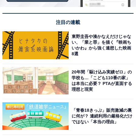
カラバリは写真のグレーに加え、ブラック、ブラウンと
かなりシックなラインナップ。甘さをしっかり引き算し
てあるのが高ポイントです。さらにコットン100％と、
注目の連載
暑い夏でも扱いやすい素材になっているので、ガンガン
東野圭吾や湊かなえだけじゃな
着てガンガン洗えます。
い、「業と罪」を描く『映画ち
いかわ』から強く連想した映画
8選
袖があり、色も落ち着いているので、羽織などを合わせ
て秋まで活躍させられそうなのも嬉しい！ このワンピー
20年間「駆け込み実績ゼロ」の
スは大型店とオンラインショップ限定アイテムのため、
学校も…「こども110番の家」
早めのチェックがおすすめです。
は本当に必要？ PTAが直面する
理想と現実
「青春18きっぷ」販売激減の裏
に何が？ 連続利用の厳格化だけ
ではない「本当の理由」