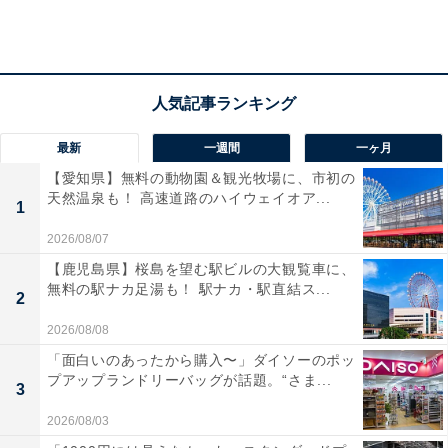
最新
一週間
一ヶ月
【愛知県】無料の動物園＆観光牧場に、市初の
天然温泉も！ 高速道路のハイウェイオア...
1
2026/08/07
【鹿児島県】桜島を望む駅ビルの大観覧車に、
無料の駅ナカ足湯も！ 駅ナカ・駅直結ス...
2
2026/08/08
「面白いのあったから購入〜」ダイソーのポッ
プアップランドリーバッグが話題。“さま...
3
2026/08/03