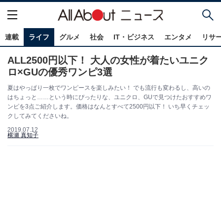
連載
ライフ
グルメ
社会
IT・ビジネス
エンタメ
リサ
ALL2500円以下！ 大人の女性が着たいユニク
ロ×GUの優秀ワンピ3選
夏はやっぱり一枚でワンピースを楽しみたい！ でも流行も変わるし、高いの
はちょっと……という時にぴったりな、ユニクロ、GUで見つけたおすすめワ
ンピを3点ご紹介します。価格はなんとすべて2500円以下！ いち早くチェッ
クしてみてくださいね。
2019.07.12
横瀬 真知子