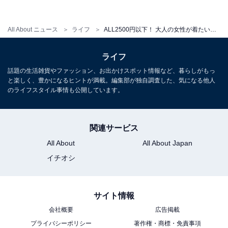
All About ニュース
ライフ
ALL2500円以下！ 大人の女性が着たいユニクロ×GUの優秀ワンピ3選
ライフ
話題の生活雑貨やファッション、お出かけスポット情報など、暮らしがもっ
と楽しく、豊かになるヒントが満載。編集部が独自調査した、気になる他人
のライフスタイル事情も公開しています。
関連サービス
All About
All About Japan
イチオシ
サイト情報
GU プリーツニットワンピース 2490円（税抜）
会社概要
広告掲載
女性らしいフィット感が大人っぽく、人気のニットワン
プライバシーポリシー
著作権・商標・免責事項