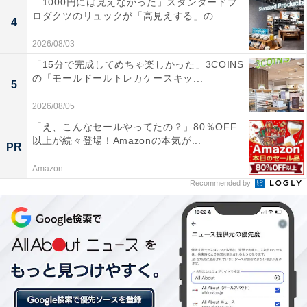
「1000円には見えなかった」スタンダードプ
ロダクツのリュックが「高見えする」の...
4
2026/08/03
「15分で完成してめちゃ楽しかった」3COINS
の「モールドールトレカケースキッ...
GU ペプラムワンピース 1490円（税抜）
5
少しモードな雰囲気も漂うGUの「ペプラムワンピース」
2026/08/05
は、おしゃれなデザインが目をひく一枚です。丈感はふ
「え、こんなセールやってたの？」80％OFF
以上が続々登場！Amazonの本気が...
くらはぎくらいと長すぎないので、背が低めの方でもボ
PR
リュームが出すぎる心配はありません。
Amazon
Recommended by
フリルやギャザーはものによっては大人には甘すぎるこ
ともありますが、このペプラムワンピースはかなり下の
方に切り替えが入っていて、大きなギャザーになってい
るので、おしゃれ感のある程よい甘さに仕上がっていま
す。