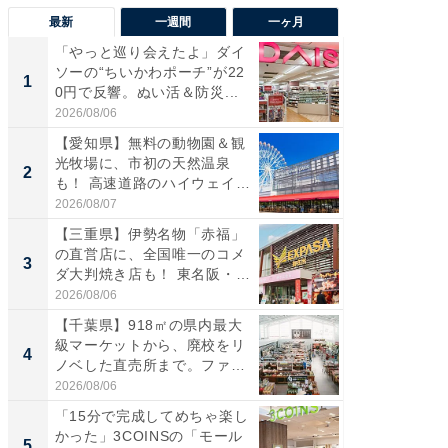
最新
一週間
一ヶ月
「やっと巡り会えたよ」ダイ
【兵庫
ソーの“ちいかわポーチ”が22
ーメン
1
1
0円で反響。ぬい活＆防災...
再現した
道...
2026/08/06
2026/08/0
【愛知県】無料の動物園＆観
【三重
光牧場に、市初の天然温泉
の直営
2
2
も！ 高速道路のハイウェイオ
ダ大判焼
ア...
伊...
2026/08/07
2026/08/0
【三重県】伊勢名物「赤福」
【千葉県
の直営店に、全国唯一のコメ
級マー
3
3
ダ大判焼き店も！ 東名阪・
ノベし
伊...
ー...
2026/08/06
2026/08/0
【千葉県】918㎡の県内最大
立山連
級マーケットから、廃校をリ
風呂に、
4
4
ノベした直売所まで。ファ
層水風
ー...
帰...
2026/08/06
2026/08/0
「15分で完成してめちゃ楽し
「これ
かった」3COINSの「モール
ダイソ
5
5