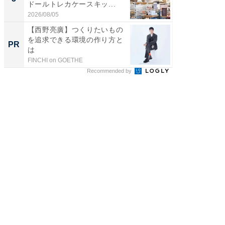
ドールトレカケースキッ...
リーバ
わ...
2026/08/05
2026/08/0
【西野亮廣】つくりたいもの
音楽シー
を追求できる環境の作り方と
史、こ
PR
PR
は
みて
FINCHI on GOETHE
Marshall 
Recommended by