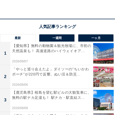
流行りのナチュラル太眉の作り方・メイク法
太眉は細い眉と違い存在感があるので、眉にカーブをつ
けすぎてしまうときつい印象にってしまいがちです。ナ
チュラルな太眉をつくるには眉山から眉尻の角度はつけ
すぎず、自然に流すように描くと良いでしょう。
最新
一週間
一ヶ月
【愛知県】無料の動物園＆観光牧場に、市初の
弓なり眉毛をいまどきの太眉にする方法
天然温泉も！ 高速道路のハイウェイオア...
1
弓なりの眉ならたぶん、眉山の位置がやや中央寄りにあ
2026/08/07
るはず。それをストレートっぽくするには（これは弓な
「やっと巡り会えたよ」ダイソーの“ちいかわ
りの眉に限らずですが）、眉山の位置を目尻あたりにし
ポーチ”が220円で反響。ぬい活＆防災...
2
ます。つまり眉頭～眉山までの線を長くするのです。
2026/08/06
【鹿児島県】桜島を望む駅ビルの大観覧車に、
無料の駅ナカ足湯も！ 駅ナカ・駅直結ス...
3
2026/08/08