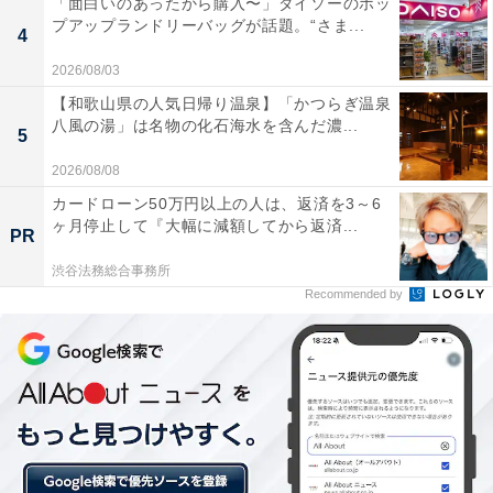
「面白いのあったから購入〜」ダイソーのポッ
プアップランドリーバッグが話題。“さま...
4
2026/08/03
【和歌山県の人気日帰り温泉】「かつらぎ温泉
八風の湯」は名物の化石海水を含んだ濃...
5
2026/08/08
カードローン50万円以上の人は、返済を3～6
ヶ月停止して『大幅に減額してから返済...
PR
渋谷法務総合事務所
Recommended by
2. 首から浮いて見える、明る過ぎるベースメイク
首に比べて顔の色がかなり白くなるようなベースメイク
は、年齢に応じて変化した肌の状態を考えず、昔使って
いたファンデーションをそのまま使い続けることが原因
になっている可能性大。今の自分に似合うファンデーシ
ョンの色を見つけましょう。