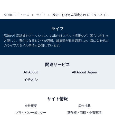
マイナス5歳に見えるマスカラ術
All About ニュース
ライフ
残念！おばさん認定される"イタいメイク"5つのポイント
マスカラを放射線状に塗っていきます。放射線状に塗る
ライフ
ことで、目の周りにフレームができ、さらに目がぱっち
りと大きくなります。年齢と共にまつ毛が細くなってい
話題の生活雑貨やファッション、お出かけスポット情報など、暮らしがもっ
と楽しく、豊かになるヒントが満載。編集部が独自調査した、気になる他人
きますので、ボリュームタイプのマスカラがおススメで
のライフスタイル事情も公開しています。
す。
関連サービス
All About
All About Japan
イチオシ
4. ギラギラとしたラメや、派手な色のアイカラー
大人のメイクに必要なのは、なんと言ってもナチュラル
サイト情報
さ。くすみや小じわが目立ち始めた目元にギラギラとし
会社概要
広告掲載
た光や強い色を乗せると、目元のアラを強調することに
プライバシーポリシー
著作権・商標・免責事項