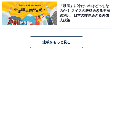
「移民」に冷たいのはどっちな
のか？ スイスの厳格過ぎる学歴
選別と、日本の曖昧過ぎる外国
3. 過剰なつけまつ毛＆まつ毛エクステ
人政策
一大ブームを巻き起こし、現在ではすっかり定着したつ
けまつ毛＆まつ毛エクステ。盛れば盛るだけいいという
連載をもっと見る
ブーム初期から時は流れ、今はナチュラルに見える範囲
でつける時代です。ギャルか舞台人かと疑うような盛り
方をしているなら、一度毛量を見直してみて。
若づくりに必死な人の痛い特徴ランキング
NTTアドの調査によれば、「実年齢よりも若く見られた
い」と答えた人は男性が55.4％に対し、女性はなんと
77.3％にものぼったそうです。痛い特徴のなかで、メイ
ク系の一番上位に輝いたのは「過剰な付けまつ毛やまつ
毛エクステをしている」ことでした。