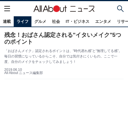
連載
ライフ
グルメ
社会
IT・ビジネス
エンタメ
リサ
残念！おばさん認定される"イタいメイク"5つ
のポイント
「おばさんメイク」認定されるポイントは、“時代遅れ感”と“無理してる感”。
毎日の習慣になっているからこそ、自分では気付きにくいもの。ここで一
度、自分のメイクをチェックしてみましょう！
2019.06.10
All About ニュース編集部