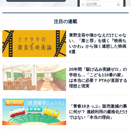
明るすぎはNG！ 自分に合ったファンデーションの色選
注目の連載
び
毎日使っているファンデーション、年中同じ色で大丈
東野圭吾や湊かなえだけじゃな
夫？「色の白いは七難隠す」ということわざもあります
い、「業と罪」を描く『映画ち
いかわ』から強く連想した映画
が、ファンデーションは白ければ良いという訳ではあり
8選
ません。季節の変化によってお肌も変化します。
20年間「駆け込み実績ゼロ」の
学校も…「こども110番の家」
顔と首の色が違う場合のファンデーションの選び方
は本当に必要？ PTAが直面する
ファンデーションは基本的には顔に塗るものなので、顔
理想と現実
の色に合わせて選びます。ただし、頬骨の下あたり、首
に近いフェイスラインのあたりの肌色に合わせましょ
「青春18きっぷ」販売激減の裏
う。この部位なら顔と首の境目なのでどちらにもなじむ
に何が？ 連続利用の厳格化だけ
ではない「本当の理由」
色が見つけやすいからです。