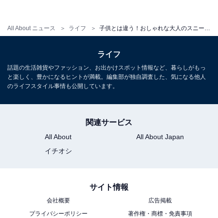
All About ニュース
ライフ
子供とは違う！おしゃれな大人のスニーカー夏コーデの作り方
ライフ
話題の生活雑貨やファッション、お出かけスポット情報など、暮らしがもっ
と楽しく、豊かになるヒントが満載。編集部が独自調査した、気になる他人
2. モノトーンコーデをスニーカーで柔らかく
のライフスタイル事情も公開しています。
関連サービス
All About
All About Japan
イチオシ
サイト情報
会社概要
広告掲載
プライバシーポリシー
著作権・商標・免責事項