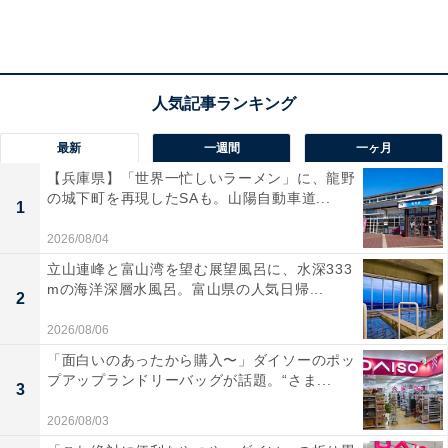
最新
一週間
一ヶ月
【兵庫県】「世界一忙しいラーメン」に、龍野
の城下町を再現したSAも。山陽自動車道...
1
2026/08/04
立山連峰と富山湾を望む展望風呂に、水深333
mの海洋深層水風呂。富山県の人気日帰...
2
2026/08/06
「面白いのあったから購入〜」ダイソーのポッ
プアップランドリーバッグが話題。“さま...
3
2026/08/03