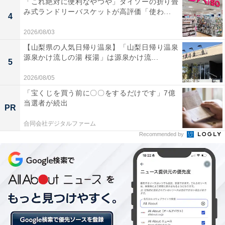
「これ絶対に便利なやつや」ダイソーの折り畳
み式ランドリーバスケットが高評価「使わ...
4
2026/08/03
【山梨県の人気日帰り温泉】「山梨日帰り温泉
源泉かけ流しの湯 桜湯」は源泉かけ流...
5
ボリューミーな生地とスニーカーのミックス感が可愛い 出典：WEAR
2026/08/05
フレアシルエットやマキシ丈などボリュームのあるワン
「宝くじを買う前に〇〇をするだけです」7億
ピースやスカートを、スニーカーでカジュアルダウンす
当選者が続出
PR
る着こなしは夏ならでは。ぜひトライしてほしいおすす
合同会社デジタルファーム
めのコーデです。
Recommended by