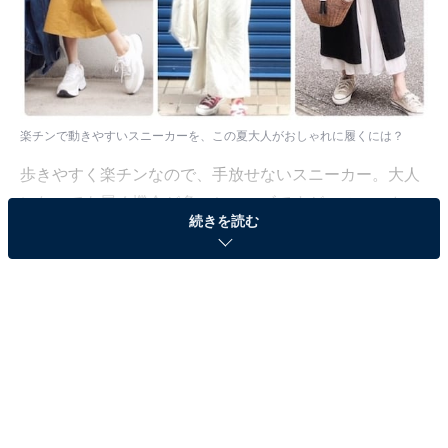
楽チンで動きやすいスニーカーを、この夏大人がおしゃれに履くには？
歩きやすく楽チンなので、手放せないスニーカー。大人
になっても履く機会が多いシューズですが、スニーカー
続きを読む
は基本的にペタンコなので、コーデのバランスや洋服の
選び方に気を配らないと、途端に子供っぽく見えたり、
脚が短く見えてしまうことも……。トレンドを意識しつ
つ、年齢に合わせてコーデをアップデートしていきたい
ですよね。
今回はこの夏、大人の女性におすすめのスニーカーコー
デの作り方についてご紹介します。チェックしてみてく