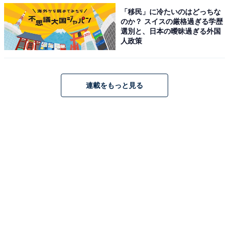
ふんわりしたシルエットでもシンプルなのが大人向け。
「移民」に冷たいのはどっちな
簡単にコーデがキマるので、忙しい朝でも時間をかける
のか？ スイスの厳格過ぎる学歴
ことなくおしゃれに見せられます。ショッピングや旅行
選別と、日本の曖昧過ぎる外国
人政策
など、都会的なおしゃれ感がほしいけどたくさん歩く時
にもぴったりです。
連載をもっと見る
スニーカーは華やかなアイテムにも意外に合いますし、
夏は重ね着がいらないためバランスが取りやすいので、
いろいろ組み合わせてみてくださいね。