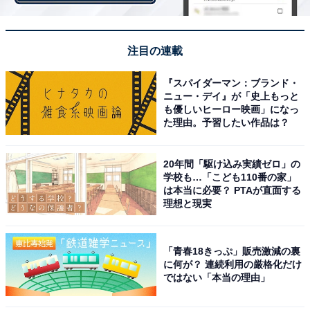
注目の連載
『スパイダーマン：ブランド・
ニュー・デイ』が「史上もっと
も優しいヒーロー映画」になっ
た理由。予習したい作品は？
20年間「駆け込み実績ゼロ」の
学校も…「こども110番の家」
は本当に必要？ PTAが直面する
理想と現実
「青春18きっぷ」販売激減の裏
に何が？ 連続利用の厳格化だけ
ではない「本当の理由」
ビビッドカラーのフレアスカートコーデにも抜け感を作れる 出典：WEAR