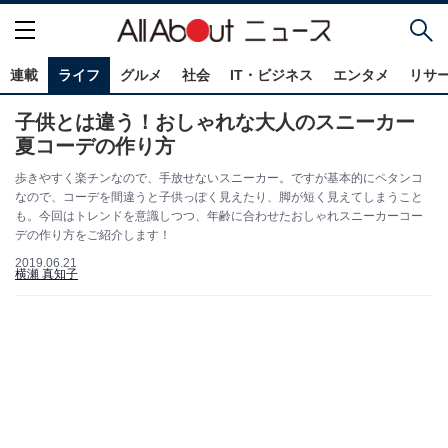
連載
ライフ
グルメ
社会
IT・ビジネス
エンタメ
リサ
子供とは違う！おしゃれな大人のスニーカー
夏コーデの作り方
歩きやすく楽チンなので、手放せないスニーカー。ですが基本的にペタンコ
なので、コーデを間違うと子供っぽく見えたり、脚が短く見えてしまうこと
も。今回はトレンドを意識しつつ、年齢に合わせたおしゃれスニーカーコー
デの作り方をご紹介します！
2019.06.21
横瀬 真知子