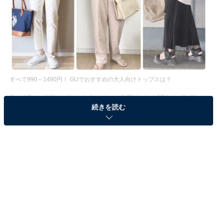
すべて990～1490円！ GUでおすすめの大人向けトップスは？
数が多くて迷ってしまう、という声もよく聞かれるほ
続きを読む
ど、トレンドアイテムが豊富に揃うGU。今回はトップス
に的を絞り、アラフォー女性が狙うべきおすすめアイテ
ムを使ったコーデ例をご紹介します。GUの中でもトップ
スは特にお安く、今回ご紹介するものはすべて990～
1490円で買えちゃいます。ぜひチェックしてみてくださ
いね！