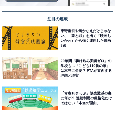
高級セレクトショップでもよく見かけるほど人気のある
トップスの形なので、1490円で手に入るのは見逃せな
注目の連載
い！
東野圭吾や湊かなえだけじゃな
い、「業と罪」を描く『映画ち
いかわ』から強く連想した映画
8選
20年間「駆け込み実績ゼロ」の
学校も…「こども110番の家」
は本当に必要？ PTAが直面する
理想と現実
「青春18きっぷ」販売激減の裏
に何が？ 連続利用の厳格化だけ
ではない「本当の理由」