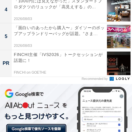
「1000円には見えなかった」スタンダードプ
ロダクツのリュックが「高見えする」の...
4
GU リネンブレンドAラインブラウス 1490円（税抜）
2026/08/03
この夏ひとつは持っておきたいのが、トレンドのリネン
「面白いのあったから購入〜」ダイソーのポッ
素材を使用したアイテム。なかでもおすすめなのは、き
プアップランドリーバッグが話題。“さま...
5
れいめなリネンブレンドAラインブラウスです。
2026/08/03
FINCHI主催「IVS2026」トークセッションが
こちらは首元が詰まっていて品よく見える上、つかず離
話題に！
PR
れずのAラインシルエットでさりげなく体型カバーして
FINCHI on GOETHE
くれて、大人の女性が着やすいデザインになっていま
Recommended by
す。後ろの丈が少し長くなっているのも高ポイント。
また麻50％、レーヨン50％のリネンブレンド生地で、素
肌に着てもごわつかず、肌触りも◎。カラバリもイエロ
ーとピンクのきれい色、ナチュラルとブラックのベーシ
ック色と計4色揃っています。