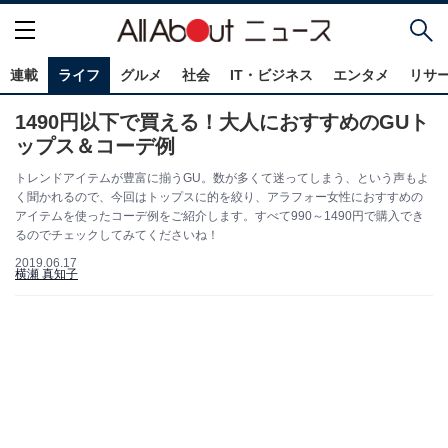
連載
ライフ
グルメ
社会
IT・ビジネス
エンタメ
リサ
1490円以下で買える！大人におすすめのGUト
ップス＆コーデ例
トレンドアイテムが豊富に揃うGU。数が多くて迷ってしまう、という声もよ
く聞かれるので、今回はトップスに的を絞り、アラフォー女性におすすめの
アイテムを使ったコーデ例をご紹介します。すべて990～1490円で購入でき
るのでチェックしてみてくださいね！
2019.06.17
横瀬 真知子