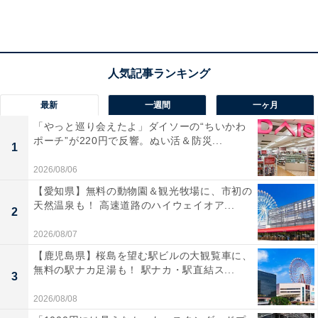
最新
一週間
一ヶ月
「やっと巡り会えたよ」ダイソーの“ちいかわ
ポーチ”が220円で反響。ぬい活＆防災...
1
2026/08/06
【愛知県】無料の動物園＆観光牧場に、市初の
天然温泉も！ 高速道路のハイウェイオア...
2
2026/08/07
【鹿児島県】桜島を望む駅ビルの大観覧車に、
無料の駅ナカ足湯も！ 駅ナカ・駅直結ス...
3
2026/08/08