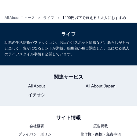
All About ニュース
ライフ
1490円以下で買える！大人におすすめのGUトップス＆コーデ例
ライフ
話題の生活雑貨やファッション、お出かけスポット情報など、暮らしがもっ
と楽しく、豊かになるヒントが満載。編集部が独自調査した、気になる他人
のライフスタイル事情も公開しています。
GU エアリーシャツ 1490円（税抜）
GUの半袖シャツを、ノースリーブのTシャツの上にさら
関連サービス
っと羽織るコーデが今人気です。重ね着をすることによ
All About
All About Japan
って素材感がミックスされ、奥行きも出るので、おしゃ
イチオシ
れ度もアップ。高見えにもつながります。ノースリーブ
一枚は着にくい……と感じるアラフォー世代でも、この
サイト情報
着こなしなら簡単に取り入れられます。
会社概要
広告掲載
プライバシーポリシー
著作権・商標・免責事項
エアリーシャツはとろみのある素材感と、小さな襟やボ