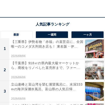
最新
一週間
一ヶ月
【三重県】伊勢名物「赤福」の直営店に、全国
唯一のコメダ大判焼き店も！ 東名阪・伊...
1
2026/08/06
【千葉県】918㎡の県内最大級マーケットか
ら、廃校をリノベした直売所まで。ファー...
特徴その2：「妻の実家依存」により、夫の発言権
2
が弱くなる
2026/08/06
立山連峰と富山湾を望む展望風呂に、水深333
実家を大切にするのは大切なことですが、いつでも入り
mの海洋深層水風呂。富山県の人気日帰...
3
浸るような依存状態になると、育児に対する妻の実家の
2026/08/06
介入が見られるケースも。ひどくなると、子供に関する