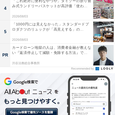
「これ絶対に便利なやつや」ダイソーの折り畳
ことは妻とその母（ばあば）で決めて、夫は育児に全く
み式ランドリーバスケットが高評価「使わ...
4
口出しができないような状態に陥ることもあります。
2026/08/03
「1000円には見えなかった」スタンダードプ
ロダクツのリュックが「高見えする」の...
5
特徴その3：「叱られてばかり」で、家庭から足が
2026/08/03
遠のく
カードローン地獄の人は、消費者金融が教えな
い『返済停止して減額・免除する方法』で...
少しだけ育児がラクになって妻の世界が開けてくると、
PR
いろんな家庭の在り方を知り、夫に多くを求めたくなる
渋谷法務総合事務所
こともあります。とはいえ「家庭を顧みて！」という正
Recommended by
論が、時に夫の大きな重荷になってしまう場合もありま
す。
特徴その4：「皮肉や嫌味の言い合い」になり、会
話にならない