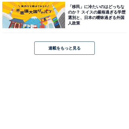
「移民」に冷たいのはどっちな
のか？ スイスの厳格過ぎる学歴
選別と、日本の曖昧過ぎる外国
特徴その6：「過去の悪さ」が原因で責められ続け
人政策
ている
過去の浮気や風俗通い、浪費や借金……。子どもが小さ
連載をもっと見る
いころの女性の恨みは長く続くと言われています。とは
いえ、責められ続ける夫は、徐々に更生の意欲を失って
いくことも。まずは生活費を入れてくれている夫に感謝
することから始めてみてはいかがでしょうか。
特徴その7：「夫より友達」妻が友達との付き合い
を尊重する
女性は年を重ねるにつれ、人間関係が豊かになっていく