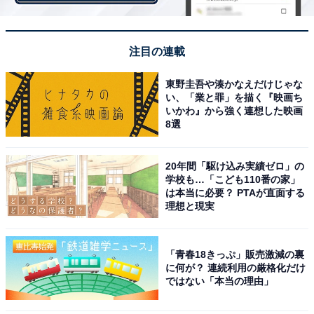
一緒にいる時間が長くなると、相手が次にどんなリアク
ションをするのか見えてしまって、相手が言葉を発する
注目の連載
前に否定の言葉をぶつけてしまいがちです。それが、ま
東野圭吾や湊かなえだけじゃな
すます建設的な会話から遠ざかってしまう要因になって
い、「業と罪」を描く『映画ち
いるのです。
いかわ』から強く連想した映画
8選
20年間「駆け込み実績ゼロ」の
特徴その5：「長い単身赴任」で家庭の居心地の良
学校も…「こども110番の家」
さを忘れてしまう
は本当に必要？ PTAが直面する
理想と現実
父親が年に数回しか帰省できない家族の場合、妻と子ど
もは父親のいない生活に慣れてしまいます。だから父親
「青春18きっぷ」販売激減の裏
に何が？ 連続利用の厳格化だけ
が帰ってきてもどう接していいのかわからくなったり、
ではない「本当の理由」
夫もせっかく戻ったのに「どうも居心地が悪く居場所が
ない」と感じてしまうのです。