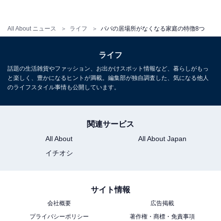
傾向があります。ところが夫側からすると、妻の関心が
自分から離れていくように感じます。フィジカルよりも
All About ニュース
ライフ
パパの居場所がなくなる家庭の特徴8つ
メンタルのつながりを重視する男性にとっては、寂しさ
を感じる原因となることがあります。
ライフ
話題の生活雑貨やファッション、お出かけスポット情報など、暮らしがもっ
と楽しく、豊かになるヒントが満載。編集部が独自調査した、気になる他人
のライフスタイル事情も公開しています。
特徴その8：「子供に当てにされていない」と感じ
てしまう
関連サービス
子どもは母親の言うことは聞くけれど、父親の私の言う
All About
All About Japan
ことは聞かない場合があります。父親の威厳というの
イチオシ
は、出そうと思って出せるものではありません。親が子
の言動の意味を読み取ろうと努力することで親子の理解
サイト情報
が深まり、自我に目覚めた反抗期の嵐から抜け出してい
会社概要
広告掲載
くのです。
プライバシーポリシー
著作権・商標・免責事項