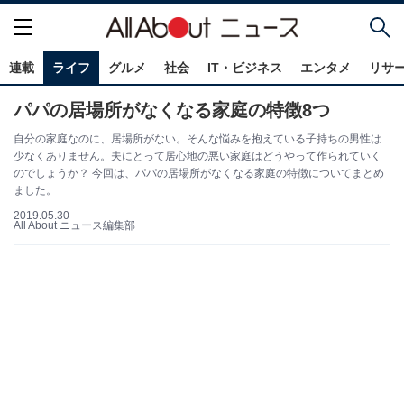
連載
ライフ
グルメ
社会
IT・ビジネス
エンタメ
リサ
パパの居場所がなくなる家庭の特徴8つ
自分の家庭なのに、居場所がない。そんな悩みを抱えている子持ちの男性は
少なくありません。夫にとって居心地の悪い家庭はどうやって作られていく
のでしょうか？ 今回は、パパの居場所がなくなる家庭の特徴についてまとめ
ました。
2019.05.30
All About ニュース編集部