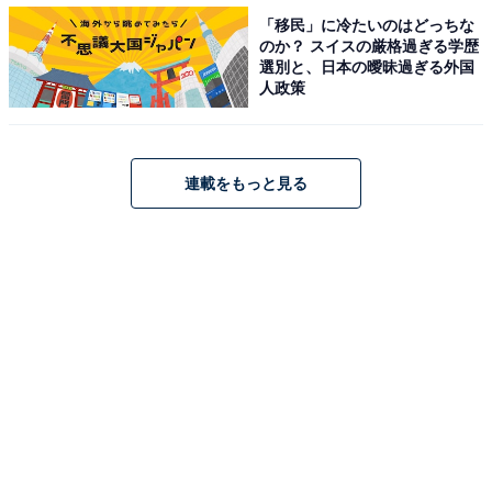
て、彼女は決して私に対して正直ではなかったというこ
「移民」に冷たいのはどっちな
のか？ スイスの厳格過ぎる学歴
とが悔しいのかもしれない」
選別と、日本の曖昧過ぎる外国
人政策
友だちならすべてを話すべきだというわけではない。だ
が恋人がいるかいないかくらい言ってくれてもいいだろ
う、とアミさんは感じてしまうのだ。もしかしたら、こ
連載をもっと見る
の友情を彼女が自分ほど大切に思っていなかったことが
悲しいのかもしれない。
いろいろなことは話すけれど恋愛に関しては秘密を貫こ
うとする人もいる。何を話し、何を話さないかはもちろ
ん、人それぞれの自由ではある。
「他人から見れば、それは単なる妬みだと言われてしま
うのもわかっています。私もせめて彼女にあやかって幸
せになりたい、くらいのことを言っておけば周りは納得