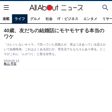
連載
ライフ
グルメ
社会
IT・ビジネス
エンタメ
リサ
40歳、友だちの結婚話にモヤモヤする本当の
ワケ
「カレシいないキャラ」で売っていた芸能人が、実はつきあっている恋人が
いて結婚発表。これはよくある話だが、実生活でももちろんあり得る。とこ
ろがこれに「ムカつく」と怒る女性も。
2019.05.13
亀山 早苗