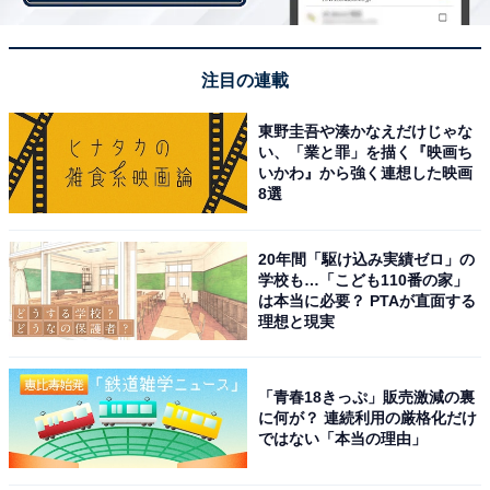
注目の連載
東野圭吾や湊かなえだけじゃな
い、「業と罪」を描く『映画ち
いかわ』から強く連想した映画
理不尽なもやもや感
8選
もちろん、アミさんは理屈では彼女が言いづらかった気
20年間「駆け込み実績ゼロ」の
持ちも理解しているし、彼女の幸せを祝いたい、祝うべ
学校も…「こども110番の家」
きだともわかっている。それでも何かもやもやしたもの
は本当に必要？ PTAが直面する
理想と現実
がつきまとう。
「私は恋人がいた時期も、彼女に話していましたから
「青春18きっぷ」販売激減の裏
ね。だけど彼女は何も言わなかった。言わないまま恋人
に何が？ 連続利用の厳格化だけ
ではない「本当の理由」
いない、結婚したいフリをずっとしていた。そこがもや
もやするんですよね。私だけが彼女に正直に話をしてい