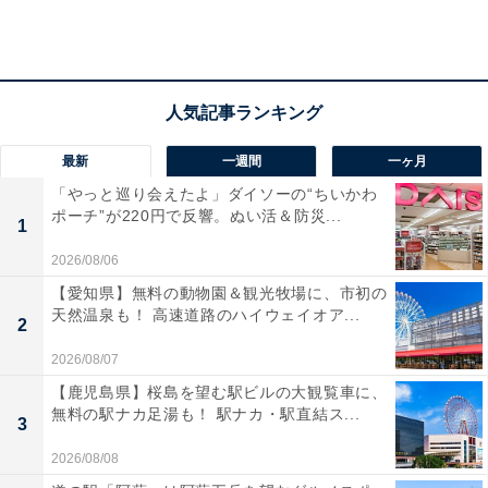
っと一緒に遊んできたのに。裏切られた感じが強く
て……」
彼女に直接聞いたところ、「ごめん、なんだかアミには
言いづらくて」と言われたそう。実は10年近くつきあっ
最新
一週間
一ヶ月
ている人がいたのだという。
「やっと巡り会えたよ」ダイソーの“ちいかわ
ポーチ”が220円で反響。ぬい活＆防災...
1
「彼が転勤族で、近くにいたり遠距離になったりを繰り
返していたので、彼女はフリーであるかのように行動で
2026/08/06
きていたそうです。週末も私と会うことがよくあった
【愛知県】無料の動物園＆観光牧場に、市初の
天然温泉も！ 高速道路のハイウェイオア...
し」
2
2026/08/07
とはいえ、恋人がいることくらい話してくれてもよさそ
【鹿児島県】桜島を望む駅ビルの大観覧車に、
うなものだとアミさんが思うのも当然だろう。一方の友
無料の駅ナカ足湯も！ 駅ナカ・駅直結ス...
3
だちにしてみれば、自分の恋愛は不安定だし、恋人のい
2026/08/08
ないアミさんに「実はいる」とも言いづらかったに違い