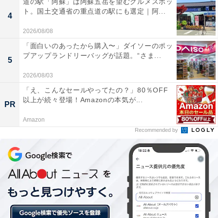
道の駅「阿蘇」は阿蘇五岳を望むグルメスポッ
ない。
ト。国土交通省の重点道の駅にも選定｜阿...
4
2026/08/08
「3年くらい前に婚活パーティーなんかも一緒に行って
「面白いのあったから購入〜」ダイソーのポッ
いたんですよ。そのうち、『もうめんどうだからパーテ
プアップランドリーバッグが話題。“さま...
5
ィー行くのやめるわ』と言ったのは私、そうしたら彼女
も『私もやめる。一生、独身でもかまわない』って。な
2026/08/03
のに裏ではちゃっかり恋人がいたなんて」
「え、こんなセールやってたの？」80％OFF
以上が続々登場！Amazonの本気が...
PR
Amazon
Recommended by