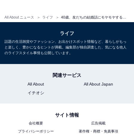
するんでしょうね」
All About ニュース
ライフ
40歳、友だちの結婚話にモヤモヤする本当のワケ
友人が人生において、いろいろなものを手に入れたり
「前進」したりしているように見えると焦燥感が生まれ
ライフ
るのかもしれない。転職、資格取得、結婚、妊娠など、
話題の生活雑貨やファッション、お出かけスポット情報など、暮らしがもっ
大きな変化を迎える友人と、いつまでも同じところにと
と楽しく、豊かになるヒントが満載。編集部が独自調査した、気になる他人
のライフスタイル事情も公開しています。
どまっている自分を比較して落ち込むこともありそう
だ。
関連サービス
アミさんに特に結婚願望はない。だったら妬む必要もな
All About
All About Japan
い。話してくれなかったことも責めることではない。そ
イチオシ
れでもなお募るもやもや……。その気持ち、同性として
なんとなくわかるだけにひたすら頷くしかない。
サイト情報
会社概要
広告掲載
プライバシーポリシー
著作権・商標・免責事項