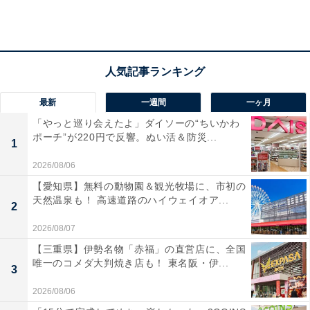
最新
一週間
一ヶ月
「やっと巡り会えたよ」ダイソーの“ちいかわ
ポーチ”が220円で反響。ぬい活＆防災...
1
2026/08/06
【愛知県】無料の動物園＆観光牧場に、市初の
天然温泉も！ 高速道路のハイウェイオア...
2
左の新品のTシャツはふっくらしているのに、2年越しの右のTシャツは毛玉
2026/08/07
など着こんだ感が……
【三重県】伊勢名物「赤福」の直営店に、全国
1枚1万円の高級Tシャツは、やはりそれなりに作られて
唯一のコメダ大判焼き店も！ 東名阪・伊...
3
いて、質の良さを感じる仕上がりになっています。です
2026/08/06
が、されどTシャツ。いくら高級でもいつまでもパリッ