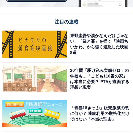
スカートはパンツに比べて形や色など選択肢も多く、選
ぶ楽しみも味わえます。プチプラと割り切って旬を取り
注目の連載
入れることで、時代遅れの人にならず、今っぽい雰囲気
が作れるというメリットも。
東野圭吾や湊かなえだけじゃな
い、「業と罪」を描く『映画ち
いかわ』から強く連想した映画
ただし、それでもアイテムとして女性度が高い分、若作
8選
りや安っぽく見えるスカートは品がなく見えてしまうの
で、高見えするものを厳選し、賢く取り入れてみてくだ
20年間「駆け込み実績ゼロ」の
学校も…「こども110番の家」
さい。
は本当に必要？ PTAが直面する
理想と現実
3. 汚れやすく、劣化しやすいサンダルは割り切って選ん
で
「青春18きっぷ」販売激減の裏
に何が？ 連続利用の厳格化だけ
ではない「本当の理由」