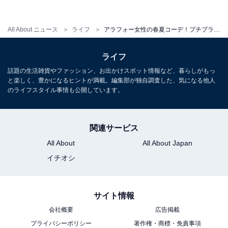
足で直に履くため、汗が染み込んで指の跡がくっきりつ
いてしまうなどダメージを受けやすく、コンディション
All About ニュース
ライフ
アラフォー女性の春夏コーデ！プチプラで買っていいモノVSダメなモノ
よく保つにはなかなか難しい面も……。
ライフ
1日履いたら1日寝かせる、時には詰め物をして形を整え
話題の生活雑貨やファッション、お出かけスポット情報など、暮らしがもっ
と楽しく、豊かになるヒントが満載。編集部が独自調査した、気になる他人
る、通気性よく保つ、防水スプレーをかける、など日常
のライフスタイル事情も公開しています。
的にこまめにケアできる人は、もちろんレザーなどの質
のいいサンダルを購入してもOK。でも気軽に日常使いし
たい、という方はプチプラで十分。デザイン重視で楽し
関連サービス
むのがおすすめです。
All About
All About Japan
イチオシ
サイト情報
会社概要
広告掲載
プライバシーポリシー
著作権・商標・免責事項