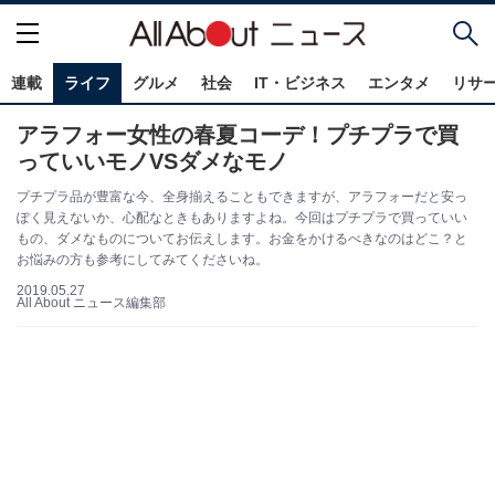
連載
ライフ
グルメ
社会
IT・ビジネス
エンタメ
リサ
アラフォー女性の春夏コーデ！プチプラで買
っていいモノVSダメなモノ
プチプラ品が豊富な今、全身揃えることもできますが、アラフォーだと安っ
ぽく見えないか、心配なときもありますよね。今回はプチプラで買っていい
もの、ダメなものについてお伝えします。お金をかけるべきなのはどこ？と
お悩みの方も参考にしてみてくださいね。
2019.05.27
All About ニュース編集部