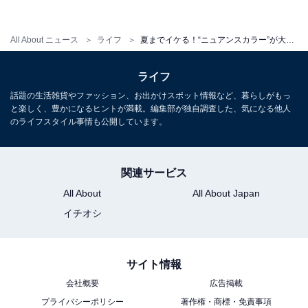
All About ニュース
ライフ
夏までイケる！“ニュアンスカラー”が大人に◎なユニクロ新作3選
ライフ
話題の生活雑貨やファッション、お出かけスポット情報など、暮らしがもっ
と楽しく、豊かになるヒントが満載。編集部が独自調査した、気になる他人
のライフスタイル事情も公開しています。
関連サービス
All About
All About Japan
イチオシ
2. ストライプでリネン素材を都会的に
サイト情報
会社概要
広告掲載
プライバシーポリシー
著作権・商標・免責事項