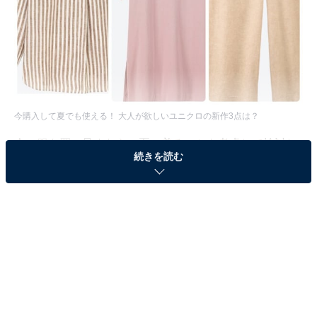
今購入して夏でも使える！ 大人が欲しいユニクロの新作3点は？
今、服を買い足すなら、夏に着ることも考慮して検討し
続きを読む
たいですよね。今回ご紹介するユニクロの新作3点は、
今買って夏まで着られる優秀アイテムばかり。アラフォ
ー体型に嬉しいオーバーサイズのチュニックや、一味違
うリネンシャツ、はき回しのきく優秀な半端丈パンツな
ど、ぜひチェックしてみてくださいね！