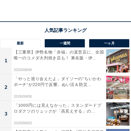
最新
一週間
一ヶ月
【三重県】伊勢名物「赤福」の直営店に、全国
唯一のコメダ大判焼き店も！ 東名阪・伊...
1
2026/08/06
「やっと巡り会えたよ」ダイソーの“ちいかわ
ポーチ”が220円で反響。ぬい活＆防災...
2
2026/08/06
「1000円には見えなかった」スタンダードプ
ロダクツのリュックが「高見えする」の...
3
2026/08/03