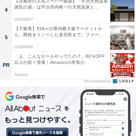
【京都府の人気スーパー銭湯】「宇治天然温泉
源氏の湯」は宇治市内唯一の天然温泉と...
4
ユニクロ コットンオーバーサイズチュニック 1500円（税抜）
2026/08/07
ユニクロから登場したコットンオーバーサイズチュニッ
【千葉県】918㎡の県内最大級マーケットか
クは、アラフォー女性の強い味方！ シルエットはオーバ
ら、廃校をリノベした直売所まで。ファー...
5
ーサイズで、ヒップを覆うほど十分な丈があり、袖も肘
2026/08/06
まで長さがあります。ヒップや二の腕など大人の女性が
「え、こんなセールやってたの？」80％OFF
気になる箇所を自然にカバーしてくれる優秀なデザイン
以上が続々登場！Amazonの本気が...
PR
です。
Amazon
Recommended by
そして、ただのビッグTシャツにならないのはサイドス
リットとニュアンスカラーがおしゃれ感を演出してくれ
るから。
カラバリは全部で7色。どれも大人が着たくなるような
素敵な色合いなのも高ポイントです。写真のベージュ含
むベーシックカラーに加え、オレンジやピンクもくすん