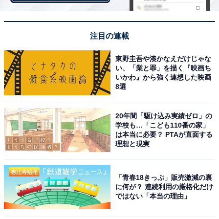
だ発色なので、オーバーサイズでも子供っぽく見えるこ
となく、おしゃれに着られそう。
注目の連載
東野圭吾や湊かなえだけじゃな
い、「業と罪」を描く『映画ち
いかわ』から強く連想した映画
8選
20年間「駆け込み実績ゼロ」の
学校も…「こども110番の家」
は本当に必要？ PTAが直面する
理想と現実
「青春18きっぷ」販売激減の裏
に何が？ 連続利用の厳格化だけ
ではない「本当の理由」