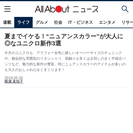
連載
ライフ
グルメ
社会
IT・ビジネス
エンタメ
リサ
夏までイケる！“ニュアンスカラー”が大人に
◎なユニクロ新作3選
今月のユニクロも、アラフォー女性に嬉しいオーバーサイズのチュニック
や、都会的な雰囲気のリネンシャツ、肌触りも良くはき回しのきく半端丈パ
ンツなど、魅力的な新作が豊富。特にニュアンスカラーのアイテムが多いの
も大人のおしゃれ心をくすぐります！
2019.05.20
横瀬 真知子