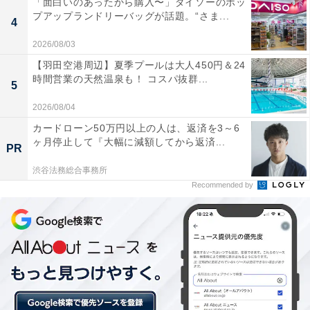
「面白いのあったから購入〜」ダイソーのポッ
プアップランドリーバッグが話題。“さま...
4
2026/08/03
【羽田空港周辺】夏季プールは大人450円＆24
時間営業の天然温泉も！ コスパ抜群...
5
2026/08/04
カードローン50万円以上の人は、返済を3～6
ヶ月停止して『大幅に減額してから返済...
PR
渋谷法務総合事務所
Recommended by
チョコチップとエクアドル産カカオ（カカオ原料中約
41%）を使ったチョコレートソースを混ぜ込んだ「チョ
コレートみぞれ」に、北海道根釧地区産生クリームを使
用した「チョコレートアイス」がのっています。