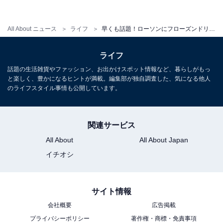
円）
All About ニュース
ライフ
早くも話題！ローソンにフローズンドリンクが新登場！
ライフ
話題の生活雑貨やファッション、お出かけスポット情報など、暮らしがもっ
と楽しく、豊かになるヒントが満載。編集部が独自調査した、気になる他人
のライフスタイル事情も公開しています。
関連サービス
All About
All About Japan
イチオシ
サイト情報
会社概要
広告掲載
スリランカ産セイロン紅茶を使用した「紅茶みぞれ」の
プライバシーポリシー
著作権・商標・免責事項