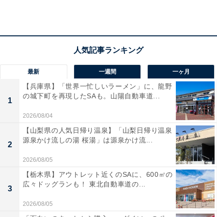
最新
一週間
一ヶ月
【兵庫県】「世界一忙しいラーメン」に、龍野
の城下町を再現したSAも。山陽自動車道...
1
2026/08/04
【山梨県の人気日帰り温泉】「山梨日帰り温泉
源泉かけ流しの湯 桜湯」は源泉かけ流...
2
2026/08/05
1. クレイジークレイジーマッド チョコレート（税
【栃木県】アウトレット近くのSAに、600㎡の
広々ドッグランも！ 東北自動車道の...
込330円）
3
2026/08/05