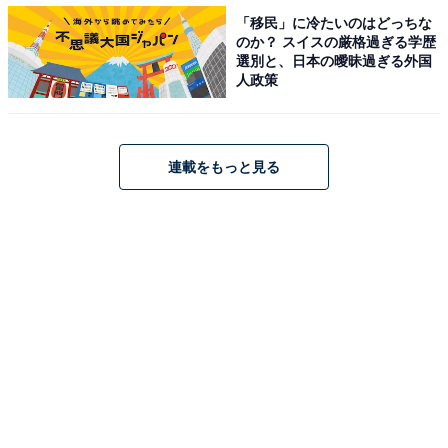
「移民」に冷たいのはどっちな
のか？ スイスの厳格過ぎる学歴
選別と、日本の曖昧過ぎる外国
人政策
連載をもっと見る
いちご果肉ソースを混ぜ込んだ濃厚な「ストロベリーみ
ぞれ」に、北海道根釧地区産生クリームを使用した「ス
トロベリーアイス」をのせ、「イチゴダイス」をトッピ
ング。底には「いちごソース」が入っています。“いちご
果汁果肉約22%”という、いちご好きにはたまらないニュ
ーフェイスです。
3. ティーティープチプチ ティーラテ（税込330