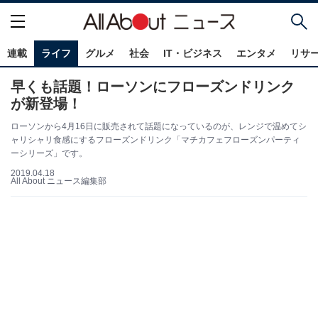
連載
ライフ
グルメ
社会
IT・ビジネス
エンタメ
リサ
早くも話題！ローソンにフローズンドリンク
が新登場！
ローソンから4月16日に販売されて話題になっているのが、レンジで温めてシ
ャリシャリ食感にするフローズンドリンク「マチカフェフローズンパーティ
ーシリーズ」です。
2019.04.18
All About ニュース編集部