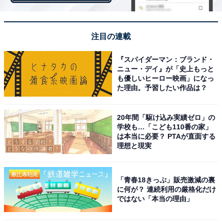
さらに「ブラッククランチとカールチョコ」をトッピン
グし、底に入れた「ヘーゼルナッツソース」が味のアク
注目の連載
セントに。濃厚な味わいが楽しめる、まさにチョコレー
『スパイダーマン：ブランド・
トづくしの商品です。
ニュー・デイ』が「史上もっと
も優しいヒーロー映画」になっ
た理由。予習したい作品は？
2. ベリーベリーファンタジー ストロベリー（税込
20年間「駆け込み実績ゼロ」の
330円）
学校も…「こども110番の家」
は本当に必要？ PTAが直面する
理想と現実
「青春18きっぷ」販売激減の裏
に何が？ 連続利用の厳格化だけ
ではない「本当の理由」