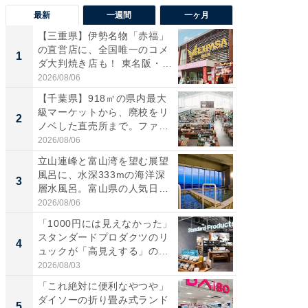
最新
一週間
一ヶ月
【三重県】伊勢名物「赤福」
【兵庫
の直営店に、全国唯一のコメ
ーメン
1
1
ダ大判焼き店も！ 東名阪・
再現した
伊...
道...
2026/08/06
2026/08/0
【千葉県】918㎡の県内最大
【三重
級マーケットから、廃校をリ
の直営
2
2
ノベした直売所まで。ファ
ダ大判焼
ー...
伊...
2026/08/06
2026/08/0
立山連峰と富山湾を望む展望
【千葉県
風呂に、水深333mの海洋深
級マー
3
3
層水風呂。富山県の人気日
ノベし
帰...
ー...
2026/08/06
2026/08/0
「1000円には見えなかった」
立山連
スタンダードプロダクツのリ
風呂に、
4
4
ュックが「高見えする」の...
層水風
帰...
2026/08/03
2026/08/0
「これ絶対に便利なやつや」
「これ
ダイソーの折り畳み式ランド
ダイソ
5
5