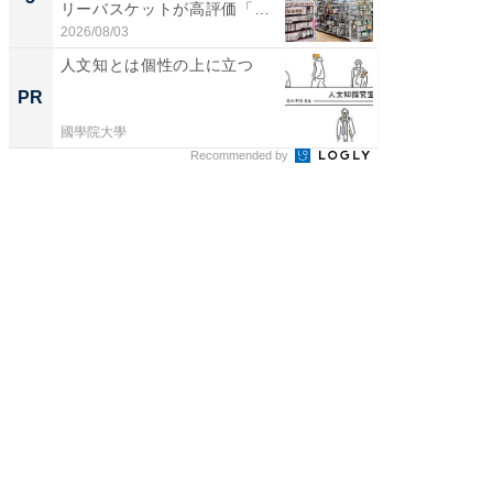
リーバスケットが高評価「使
リーバ
わ...
わ...
2026/08/03
2026/08/0
人文知とは個性の上に立つ
小さな
30kg
PR
PR
國學院大學
BLAZE
Recommended by