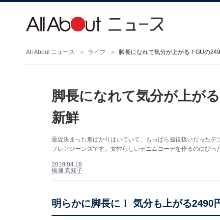
All About ニュース
ライフ
脚長になれて気分が上がる！GUの24
脚長になれて気分が上がる！
新鮮
最近決まった形ばかりはいていて、もっぱら脇役扱いだったデニ
フレアジーンズです。女性らしいデニムコーデを作るのにぴっ
2019.04.18
横瀬 真知子
明らかに脚長に！ 気分も上がる2490