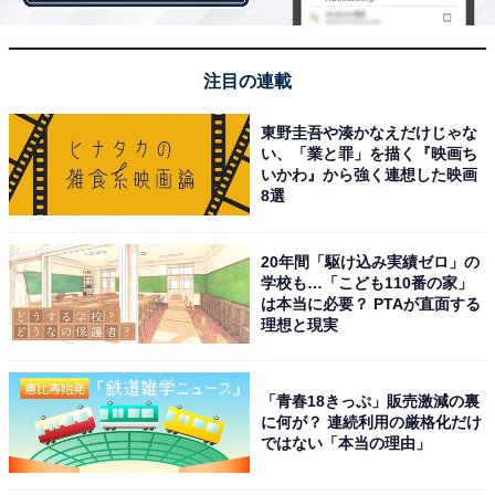
注目の連載
東野圭吾や湊かなえだけじゃな
い、「業と罪」を描く『映画ち
いかわ』から強く連想した映画
8選
20年間「駆け込み実績ゼロ」の
学校も…「こども110番の家」
は本当に必要？ PTAが直面する
理想と現実
2. 清潔感のあるフェミニンカジュアルに最適なス
カート
「青春18きっぷ」販売激減の裏
に何が？ 連続利用の厳格化だけ
ではない「本当の理由」